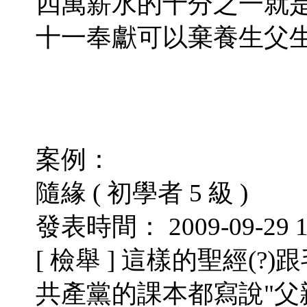
四萬薪水的十分之一就是
十一奉獻可以棄養生父
案例：
隨緣 ( 初學者 5 級 )
發表時間： 2009-09-29 14
[ 檢舉 ] 這樣的聖經(
共產黨的課本都寫說"父