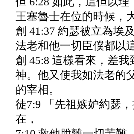
但 6:28 如此，這但
王塞魯士在位的時候，
創 41:37 約瑟被立為
法老和他一切臣僕都以
創 45:8 這樣看來
神。他又使我如法老的
的宰相。
徒7:9 「先祖嫉妒約
在，
7:10 救他脫離一切苦