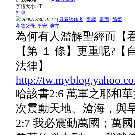
T
字體大小:
t
打印
2009/12/30 19:17
|
只看該作者
|
翻譯
|
書面
|
简
繁
孝敬父母
,
平安
,
地方
為何有人濫解聖經而【
【第 １ 條】更重呢?
法律】
http://tw.myblog.yahoo.c
哈該書2:6 萬軍之耶
次震動天地、滄海，與
2:7 我必震動萬國；