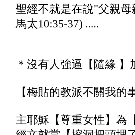
聖經不就是在說"父親母
馬太10:35-37) .....
＊沒有人強逼【隨緣 】
【梅貼的教派不關我的
主耶穌【尊重女性】為
經文就當【挖洞把頭埋