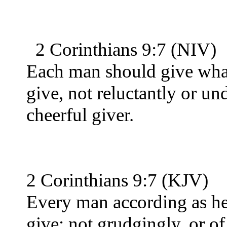
2 Corinthians 9:7 (NIV)
Each man should give what 
give, not reluctantly or u
cheerful giver.
2 Corinthians 9:7 (KJV)
Every man according as he 
give; not grudgingly, or of