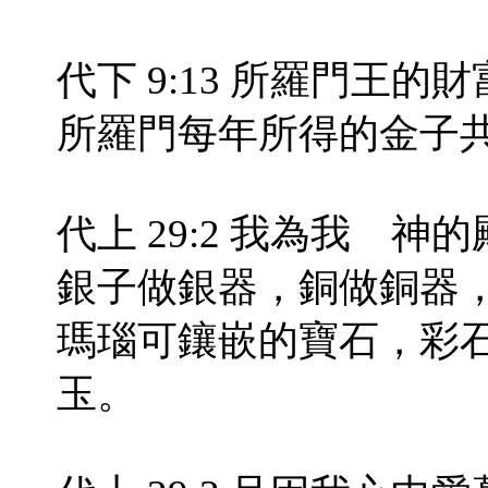
代下 9:13 所羅門王的財富（
所羅門每年所得的金子
代上 29:2 我為我 
銀子做銀器，銅做銅器
瑪瑙可鑲嵌的寶石，彩
玉。