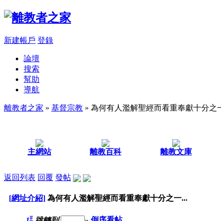
新建帳戶
登錄
論壇
搜索
幫助
導航
離教者之家
»
基督宗教
» 為何有人濫解聖經而看重奉獻十分之一.
主網站
離教百科
離教文庫
返回列表
回覆
發帖
[網址介紹]
為何有人濫解聖經而看重奉獻十分之一...
#
1
跳轉到
»
倒序看帖