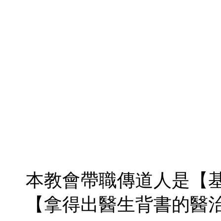
本教會帶職傳道人是【
【拿得出醫生背書的醫