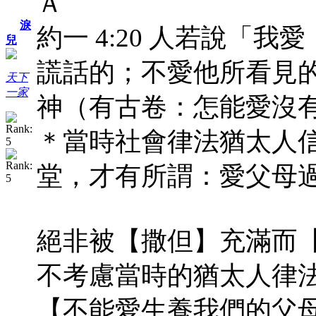
Ａ
淚
約一 4:20 人若說「
兒
謊話的；不愛他所看見
天下
一家
神（有古卷：怎能愛沒
＊當時社會律法猶太人
堂，才有所謂：愛父母
絕非被【撒但】充滿而
不考慮當時的猶太人律法，
【不能愛生養我們的父