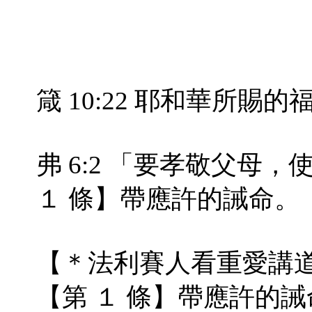
箴 10:22 耶和華所
弗 6:2 「要孝敬父母
１ 條】帶應許的誡命。
【＊法利賽人看重愛講
【第 １ 條】帶應許的