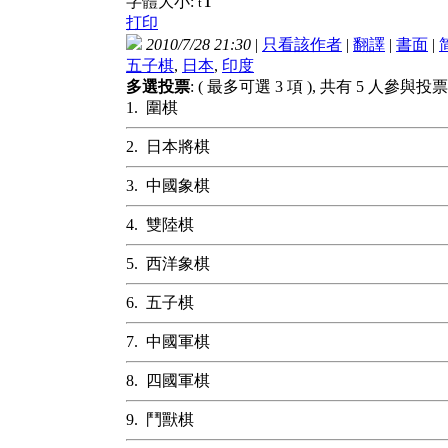
T
字體大小:
t
打印
2010/7/28 21:30
|
只看該作者
|
翻譯
|
書面
|
五子棋
,
日本
,
印度
多選投票
: ( 最多可選 3 項 ), 共有 5 人參與投票
1. 圍棋
2. 日本將棋
3. 中國象棋
4. 雙陸棋
5. 西洋象棋
6. 五子棋
7. 中國軍棋
8. 四國軍棋
9. 鬥獸棋