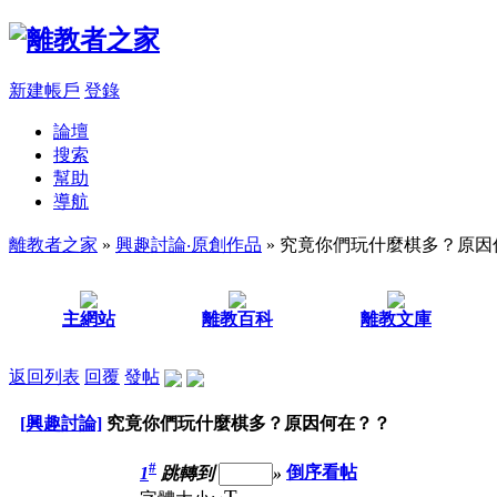
新建帳戶
登錄
論壇
搜索
幫助
導航
離教者之家
»
興趣討論‧原創作品
» 究竟你們玩什麼棋多？原因
主網站
離教百科
離教文庫
返回列表
回覆
發帖
[興趣討論]
究竟你們玩什麼棋多？原因何在？？
#
1
跳轉到
»
倒序看帖