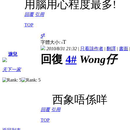
用腦用心程度最多!
回覆
引用
TOP
#
5
T
字體大小:
t
2010/8/31 21:32
|
只看該作者
|
翻譯
|
書面
淚兒
回復
4#
Wong仔
天下一家
西象唔係咩
回覆
引用
TOP