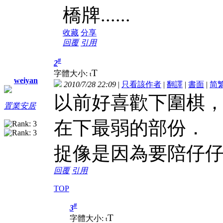
橋牌......
收藏
分享
回覆
引用
#
2
T
字體大小:
t
weiyan
2010/7/28 22:09
|
只看該作者
|
翻譯
|
書面
|
简
以前好喜歡下圍棋
置業安居
在下最弱的部份．
捉像是因為要陪仔
回覆
引用
TOP
#
3
T
字體大小:
t