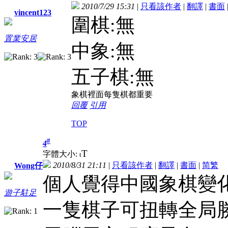
2010/7/29 15:31
|
只看該作者
|
翻譯
|
書面
vincent123
圍棋:無
置業安居
中象:無
五子棋:無
象棋裡面每隻棋都重要
回覆
引用
TOP
#
4
T
字體大小:
t
2010/8/31 21:11
|
只看該作者
|
翻譯
|
書面
|
简
繁
Wong仔
個人覺得中國象棋變化
遊子駐足
一隻棋子可扭轉全局勝