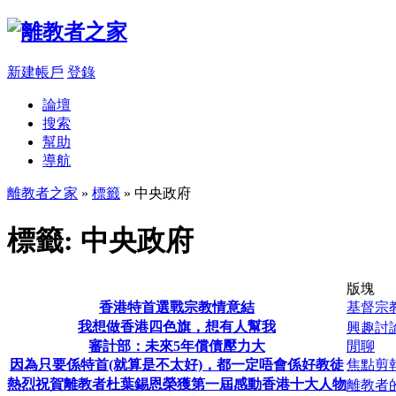
新建帳戶
登錄
論壇
搜索
幫助
導航
離教者之家
»
標籤
» 中央政府
標籤: 中央政府
版塊
香港特首選戰宗教情意結
基督宗
我想做香港四色旗，想有人幫我
興趣討
審計部：未來5年償債壓力大
閒聊
因為只要係特首(就算是不太好)，都一定唔會係好教徒
焦點剪
熱烈祝賀離教者杜葉錫恩榮獲第一屆感動香港十大人物
離教者