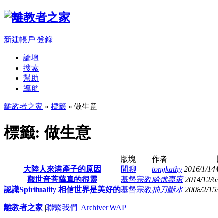
新建帳戶
登錄
論壇
搜索
幫助
導航
離教者之家
»
標籤
» 做生意
標籤: 做生意
版塊
作者
大陸人來港產子的原因
閒聊
tongkathy
2016/1/14
觀世音菩薩真的很靈
基督宗教
哈佛專家
2014/12/6
認識Spirituality 相信世界是美好的
基督宗教
抽刀斷水
2008/2/15
離教者之家
|
聯繫我們
|
Archiver
|
WAP