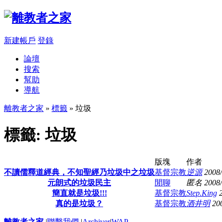
新建帳戶
登錄
論壇
搜索
幫助
導航
離教者之家
»
標籤
» 垃圾
標籤: 垃圾
版塊
作者
不讀儒釋道經典，不知聖經乃垃圾中之垃圾
基督宗教
逆源
2008/
元朗式的垃圾民主
閒聊
匿名
2008/
簡直就是垃圾!!!
基督宗教
Step.King
真的是垃圾？
基督宗教
酒井明
20
離教者之家
|
聯繫我們
|
Archiver
|
WAP