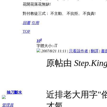
花開花落花無缺!
對付教徒三式： 不主動、 不抗拒、 不負責!
回覆
引用
TOP
#
10
T
字體大小:
t
2007/8/21 11:11
|
只看該作者
|
翻譯
|
書
原帖由
Step.Kin
近排老大用字"俗
抽刀斷水
才氣
管理員