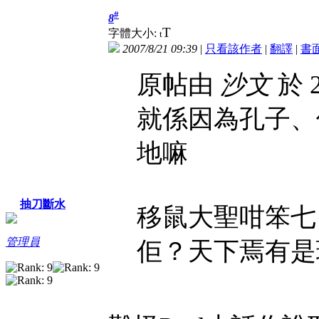
#
8
T
字體大小:
t
2007/8/21 09:39
|
只看該作者
|
翻譯
|
書
原帖由
沙文
於 2
就係因為孔子、
地嘛
抽刀斷水
移鼠大聖咁笨七
管理員
佢？天下焉有是