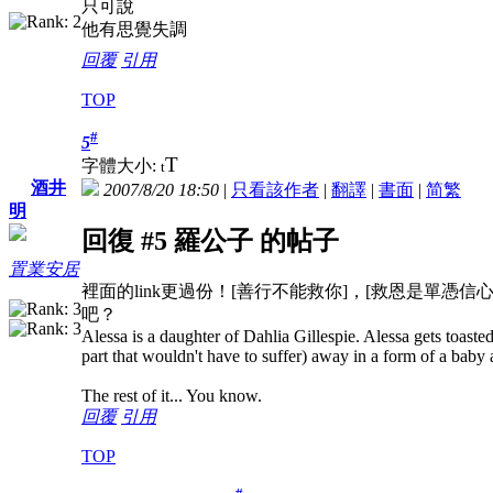
只可說
他有思覺失調
回覆
引用
TOP
#
5
T
字體大小:
t
酒井
2007/8/20 18:50
|
只看該作者
|
翻譯
|
書面
|
简
繁
明
回復 #5 羅公子 的帖子
置業安居
裡面的link更過份！[善行不能救你]，[救恩是單
吧？
Alessa is a daughter of Dahlia Gillespie. Alessa gets toasted 
part that wouldn't have to suffer) away in a form of a bab
The rest of it... You know.
回覆
引用
TOP
#