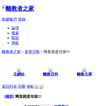
新建帳戶
登錄
論壇
搜索
幫助
導航
離教者之家
»
基督宗教
» 簡直就是垃圾!!!
主網站
離教百科
離教文庫
返回列表
回覆
發帖
[搞笑]
簡直就是垃圾!!!
#