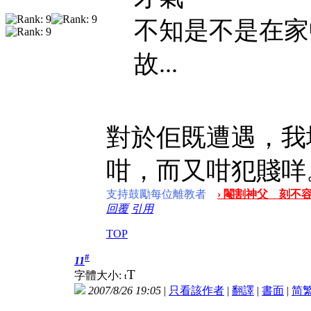
不知是不是在家
故...
對於佢既遭遇，我
咁，而又咁犯賤咩
支持鼓勵每位離教者
› 閹割神父 刻不容
回覆
引用
TOP
#
11
T
字體大小:
t
2007/8/26 19:05
|
只看該作者
|
翻譯
|
書面
|
简