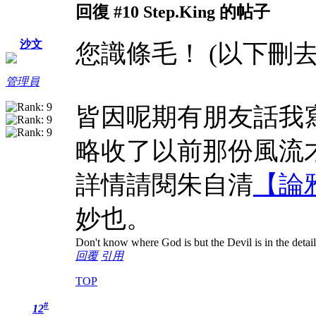
回復 #10 Step.King 的帖子
沙文
您識條毛！
(以下刪
管理員
皆因呢期有朋友話我
略收了以前那份風流
詳情請閱朱自清
【論
妙也。
Don't know where God is but the Devil is in the detail
回覆
引用
TOP
#
12