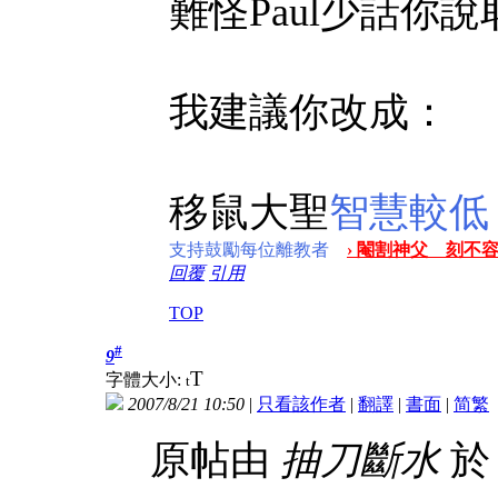
難怪Paul少話你
我建議你改成：
移鼠大聖
智慧較低
支持鼓勵每位離教者
› 閹割神父 刻不容
回覆
引用
TOP
#
9
T
字體大小:
t
2007/8/21 10:50
|
只看該作者
|
翻譯
|
書面
|
简
繁
原帖由
抽刀斷水
於 