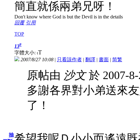
簡直就係兩弟兄呀！
Don't know where God is but the Devil is in the details
回覆
引用
TOP
#
13
T
字體大小:
t
2007/8/27 10:08
|
只看該作者
|
翻譯
|
書面
|
简
繁
原帖由
沙文
於 2007-8
多謝各界對小弟送來友
了！
希望我呢Ｄ小小而遙遠既
抽