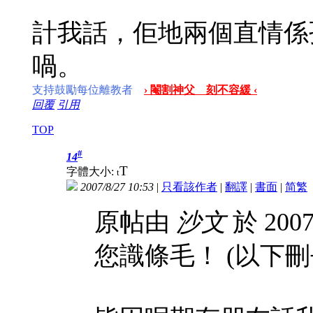
計我話，佢地兩個直情係
喎。
支持鼓勵每位離教者
› 閹割神父 刻不容緩 ‹
回覆
引用
TOP
#
14
T
字體大小:
t
2007/8/27 10:53
|
只看該作者
|
翻譯
|
書面
|
简
繁
原帖由
沙文
於 2007
您識條毛！
(以下