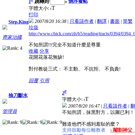
1
跳轉到
»
倒序看帖
T
字體大小:
t
打印
2007/8/20 16:38
|
只看該作者
|
翻譯
|
書面
|
简
繁
Step.King
垃圾
http://www.chick.com/zh/b5/reading/tracts/0394/0394_
齊家治國
不知所謂!!!完全不知道什麼是尊重
收藏
分享
花開花落花無缺!
對付教徒三式： 不主動、 不抗拒、 不負責!
回覆
引用
#
2
抽刀斷水
T
字體大小:
t
2007/8/20 16:47
|
只看該作者
|
管理員
不知所謂，抹黑對方，以圖已利！
難道他們不感到羞耻的麼？
支持鼓勵每位離教者
› 閹割神父