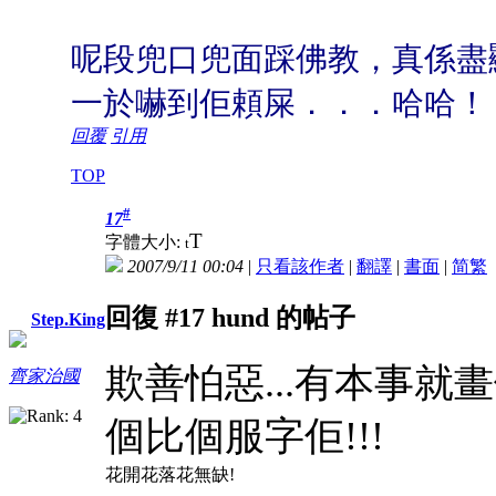
呢段兜口兜面踩佛教，真係盡
一於嚇到佢頼屎．．．哈哈！
回覆
引用
TOP
#
17
T
字體大小:
t
2007/9/11 00:04
|
只看該作者
|
翻譯
|
書面
|
简
繁
回復 #17 hund 的帖子
Step.King
欺善怕惡...有本事就
齊家治國
個比個服字佢!!!
花開花落花無缺!