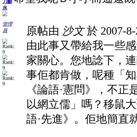
刀斷
水
管理
原帖由
沙文
於 2007-8
員
由此事又帶給我一些感觸.
家關心。您地諗下，連
事佢都肯做，呢種「知
《論語·憲問》，不正
以網立儒」嗎？移鼠大
語·先進》。佢地簡直