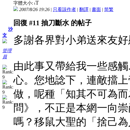
T
字體大小:
t
2007/8/26 19:26
|
只看該作者
|
翻譯
|
書面
|
简
繁
回復 #11 抽刀斷水 的帖子
沙
文
多謝各界對小弟送來友好
管理
員
由此事又帶給我一些感觸..
心。您地諗下，連敵擋上
做，呢種「知其不可為而
問》，不正是本網一向崇
嗎？移鼠大聖的「捨己為