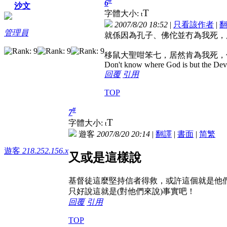
6
沙文
T
字體大小:
t
2007/8/20 18:52
|
只看該作者
|
管理員
就係因為孔子、佛佗並冇為我死，
移鼠大聖咁笨七，居然肯為我死，
Don't know where God is but the Devil 
回覆
引用
TOP
#
7
T
字體大小:
t
遊客
2007/8/20 20:14
|
翻譯
|
書面
|
简
繁
遊客
218.252.156.x
又或是這樣說
基督徒這麼堅持信者得救，或許這個就是他
只好說這就是(對他們來說)事實吧！
回覆
引用
TOP