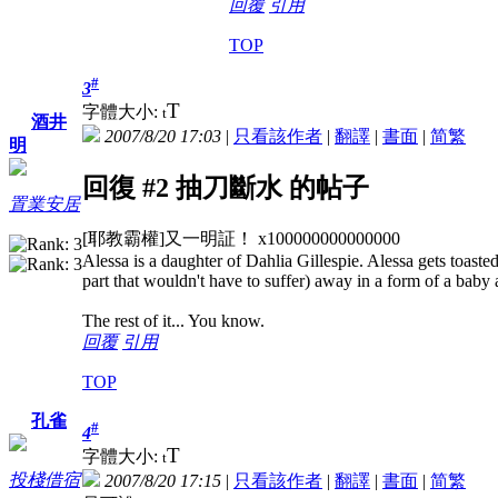
回覆
引用
TOP
#
3
T
字體大小:
t
酒井
2007/8/20 17:03
|
只看該作者
|
翻譯
|
書面
|
简
繁
明
回復 #2 抽刀斷水 的帖子
置業安居
[耶教霸權]又一明証！
x100000000000000
Alessa is a daughter of Dahlia Gillespie. Alessa gets toasted 
part that wouldn't have to suffer) away in a form of a bab
The rest of it... You know.
回覆
引用
TOP
孔雀
#
4
T
字體大小:
t
投棧借宿
2007/8/20 17:15
|
只看該作者
|
翻譯
|
書面
|
简
繁