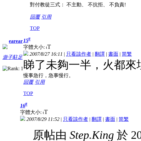
對付教徒三式： 不主動、 不抗拒、 不負責!
回覆
引用
TOP
#
15
earear
T
字體大小:
t
2007/8/27 16:11
|
只看該作者
|
翻譯
|
書面
|
简
繁
遊子駐足
睇了未夠一半，火都來
慢事急行，急事慢行。
回覆
引用
TOP
#
16
T
字體大小:
t
2007/8/29 11:52
|
只看該作者
|
翻譯
|
書面
|
简
繁
原帖由
Step.King
於 20