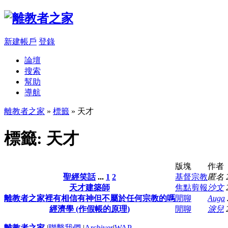
新建帳戶
登錄
論壇
搜索
幫助
導航
離教者之家
»
標籤
» 天才
標籤: 天才
版塊
作者
聖經笑話
...
1
2
基督宗教
匿名
天才建築師
焦點剪報
沙文
離教者之家裡有相信有神但不屬於任何宗教的嗎
閒聊
Auga
經濟學 (作假帳的原理)
閒聊
淚兒
離教者之家
|
聯繫我們
|
Archiver
|
WAP