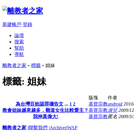
新建帳戶
登錄
論壇
搜索
幫助
導航
離教者之家
»
標籤
» 姐妹
標籤: 姐妹
版塊
作者
為台灣百姓認罪禱告文
...
1
2
基督宗教
android
2010/
教會姐妹越來越多，難道女生比較愛主？
基督宗教
淚兒
2009/12
我神真偉大!
基督宗教
匿名
2009/3/
離教者之家
|
聯繫我們
|
Archiver
|
WAP