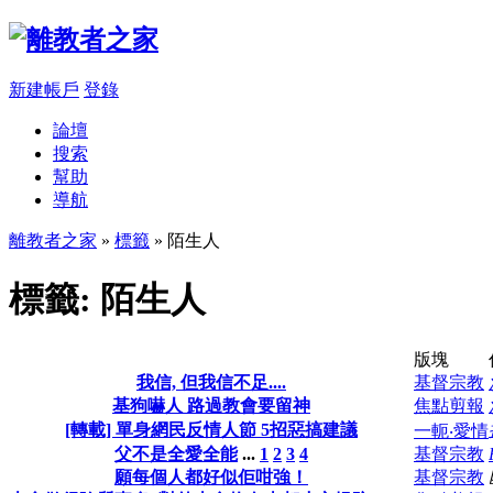
新建帳戶
登錄
論壇
搜索
幫助
導航
離教者之家
»
標籤
» 陌生人
標籤: 陌生人
版塊
我信, 但我信不足....
基督宗教
基狗嚇人 路過教會要留神
焦點剪報
[轉載] 單身網民反情人節 5招惡搞建議
一軛‧愛情
父不是全愛全能
...
1
2
3
4
基督宗教
願每個人都好似佢咁強！
基督宗教