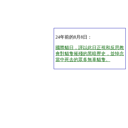
24年前的8月8日：
國際貓日，謹以此日正視和反思教
會對貓隻摧殘的黑暗歷史，並悼念
當中死去的眾多無辜貓隻。