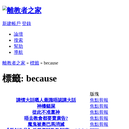
新建帳戶
登錄
論壇
搜索
幫助
導航
離教者之家
»
標籤
» because
標籤: because
版塊
講慣大話嘅人最識唔認講大話
焦點剪報
神檯貓屎
焦點剪報
從此不准稟神
焦點剪報
唔去教會都要賣廣告?
焦點剪報
魔鬼被奧巴馬消滅
焦點剪報