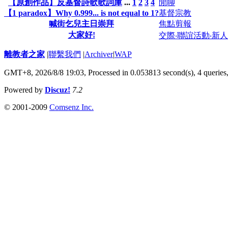
【原創作品】反基督詩歌歌詞庫
...
1
2
3
4
閒聊
【1 paradox】Why 0.999... is not equal to 1?
基督宗教
喊街乞兒主日崇拜
焦點剪報
大家好!
交際‧聯誼活動‧新
離教者之家
|
聯繫我們
|
Archiver
|
WAP
GMT+8, 2026/8/8 19:03,
Processed in 0.053813 second(s), 4 queries
Powered by
Discuz!
7.2
© 2001-2009
Comsenz Inc.