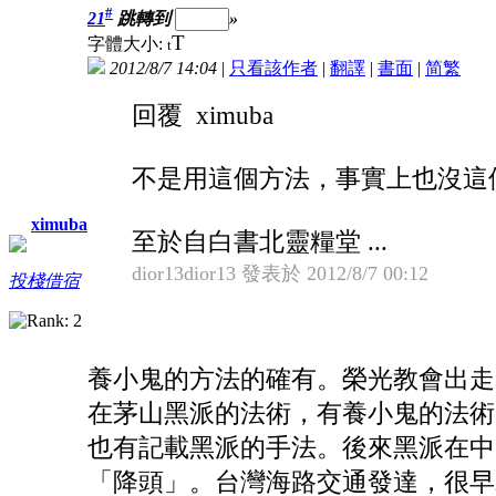
#
21
跳轉到
»
T
字體大小:
t
2012/8/7 14:04
|
只看該作者
|
翻譯
|
書面
|
简
繁
回覆 ximuba
不是用這個方法，事實上也沒這個方
ximuba
至於自白書北靈糧堂 ...
dior13dior13 發表於 2012/8/7 00:12
投棧借宿
養小鬼的方法的確有。榮光教會出走
在茅山黑派的法術，有養小鬼的法術
也有記載黑派的手法。後來黑派在中
「降頭」。台灣海路交通發達，很早