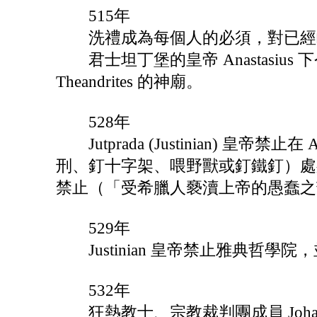
515年
洗禮成為每個人的必須，對已經
君士坦丁堡的皇帝 Anastasius
Theandrites 的神廟。
528年
Jutprada (Justinian) 皇帝
刑、釘十字架、喂野獸或釘鐵釘）處
禁止（「受希臘人褻瀆上帝的愚蠢之
529年
Justinian 皇帝禁止雅典哲學
532年
狂熱教士、宗教裁判團成員 Johann