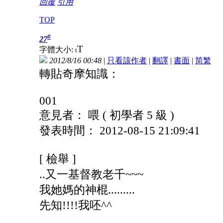
回覆
引用
TOP
#
27
T
字體大小:
t
2012/8/16 00:48
|
只看該作者
|
翻譯
|
書面
|
简
繁
轉貼奇摩知識：
001
意見者： 喂 ( 初學者 5 級 )
發表時間： 2012-08-15 21:09:41
[ 檢舉 ]
..又一基督教老千~~~
我她媽的神棍.........
先知!!!!我呸^^