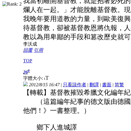
我當初離開基督教，就是抱著必死的
爛人在一起。」才能脫離基督教。現
我晚年要用道教的力量，到歐美復興
待基督教，卻被基督教恩將仇報，人
教以為用卑鄙的手段和篡改歷史就可
李沃成
回覆
引用
TOP
#
26
T
字體大小:
t
2012/8/15 16:47
|
只看該作者
|
翻譯
|
書面
|
简
繁
【轉載】基督教摧毀希臘文化編年紀
（這篇編年紀事的德文版由德國網友根據 V
他們！》一書整理。）
鄉下人進城譯