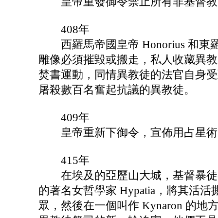
皇帝重發御令禁止所有非基督教
408年
西羅馬帝國皇帝 Honorius 和東
雕像必須摧毀或搬走，私人收藏異教
焚書運動，同情異教徒的法官自身受到
屠殺數百名奮起抗議的異教徒。
409年
皇帝重新下御令，宣佈用占星術和
415年
在埃及的亞歷山大城，基督暴徒在主教
的著名女哲學家 Hypatia，將其
眾，然後在一個叫作 Kynaron 