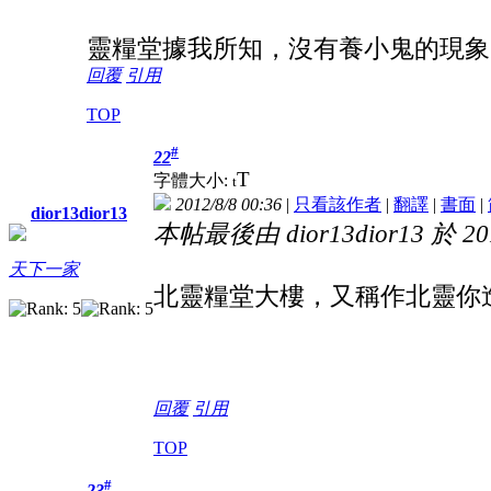
靈糧堂據我所知，沒有養小鬼的現象
回覆
引用
TOP
#
22
T
字體大小:
t
2012/8/8 00:36
|
只看該作者
|
翻譯
|
書面
|
dior13dior13
本帖最後由 dior13dior13 於 201
天下一家
北靈糧堂大樓，又稱作北靈你
回覆
引用
TOP
#
23