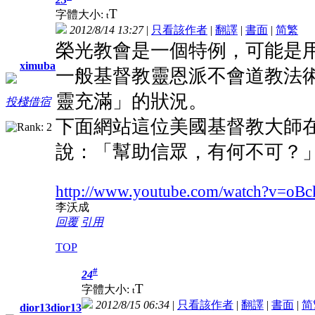
T
字體大小:
t
2012/8/14 13:27
|
只看該作者
|
翻譯
|
書面
|
简
繁
榮光教會是一個特例，可能是
ximuba
一般基督教靈恩派不會道教法
靈充滿」的狀況。
投棧借宿
下面網站這位美國基督教大師
說：「幫助信眾，有何不可？
http://www.youtube.com/watch?v=oB
李沃成
回覆
引用
TOP
#
24
T
字體大小:
t
2012/8/15 06:34
|
只看該作者
|
翻譯
|
書面
|
简
dior13dior13