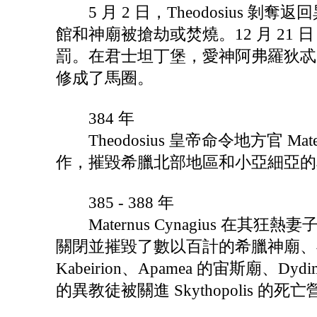
5 月 2 日，Theodosius 
館和神廟被搶劫或焚燒。12 月 21 日
罰。在君士坦丁堡，愛神阿弗羅狄忒的神廟
修成了馬圈。
384 年
Theodosius 皇帝命令地方官 Ma
作，摧毀希臘北部地區和小亞細亞的
385 - 388 年
Maternus Cynagius 在其狂
關閉並摧毀了數以百計的希臘神廟、神龕和
Kabeirion、Apamea 的宙斯廟、D
的異教徒被關進 Skythopolis 的