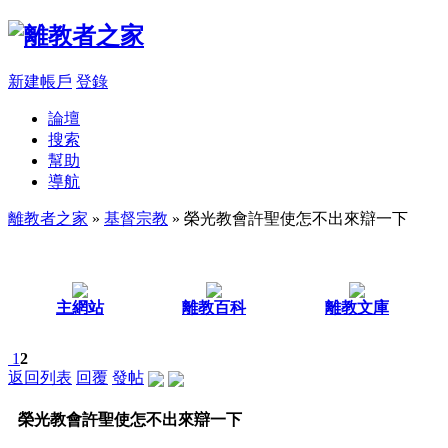
新建帳戶
登錄
論壇
搜索
幫助
導航
離教者之家
»
基督宗教
» 榮光教會許聖使怎不出來辯一下
主網站
離教百科
離教文庫
1
2
返回列表
回覆
發帖
榮光教會許聖使怎不出來辯一下