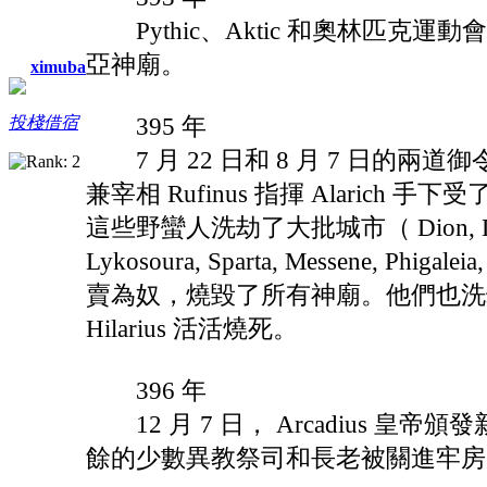
Pythic、Aktic 和奧林匹克
亞神廟。
ximuba
395 年
投棧借宿
7 月 22 日和 8 月 7 日的兩道御令
兼宰相 Rufinus 指揮 Alari
這些野蠻人洗劫了大批城市（ Dion, Delphi, M
Lykosoura, Sparta, Messene,
賣為奴，燒毀了所有神廟。他們也洗劫了 E
Hilarius 活活燒死。
396 年
12 月 7 日， Arcadius 
餘的少數異教祭司和長老被關進牢房