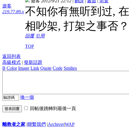
遊客
2012/9/21 22:12
|
翻譯
|
書面
|
简
繁
遊客
不知你有無听到过, 
219.77.89.x
相吵架, 打架之事否
回覆
引用
TOP
返回列表
高級模式
|
發新話題
B
Color
Image
Link
Quote
Code
Smilies
換一個
回帖後跳轉到最後一頁
發表回覆
離教者之家
|
聯繫我們
|
Archiver
|
WAP