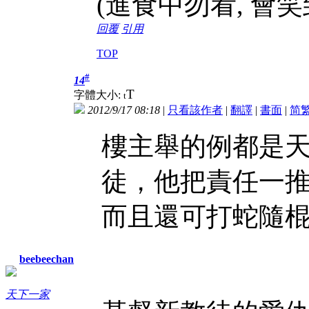
(進食中勿看, 會笑
回覆
引用
TOP
#
14
T
字體大小:
t
2012/9/17 08:18
|
只看該作者
|
翻譯
|
書面
|
简
樓主舉的例都是天
徒，他把責任一
而且還可打蛇隨
beebeechan
天下一家