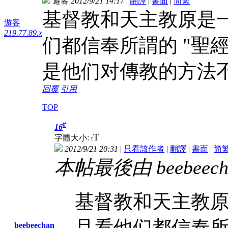
遊客
2012/9/21 14:17
|
翻譯
|
書面
|
简
繁
基督教和天主教原是一
遊客
219.77.89.x
们都信奉所謂的 "聖經
是他们对傳教的方法
回覆
引用
TOP
#
16
T
字體大小:
t
2012/9/21 20:31
|
只看該作者
|
翻譯
|
書面
|
简
本帖最後由 beebeechan
基督教和天主教原
且看他们都信奉所
beebeechan