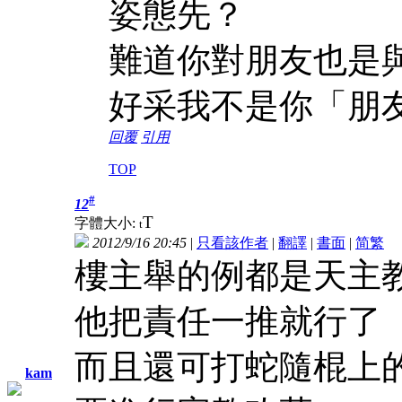
姿態先？
難道你對朋友也是
好采我不是你「朋
回覆
引用
TOP
#
12
T
字體大小:
t
2012/9/16 20:45
|
只看該作者
|
翻譯
|
書面
|
简
繁
樓主舉的例都是天主教
他把責任一推就行了
而且還可打蛇隨棍上
kam