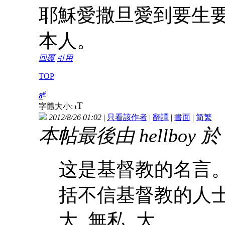
耶穌愛撒旦愛到要生
本人。
回覆
引用
TOP
#
8
T
字體大小:
t
2012/8/26 01:02
|
只看該作者
|
翻譯
|
書面
|
简
繁
本帖最後由 hellboy 於 2
这是基督教的名言。
括不信基督教的人士
大, 無私, 大 ...