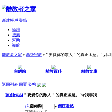
新建帳戶
登錄
論壇
搜索
幫助
導航
離教者之家
»
基督宗教
» " 要愛你的敵人 " 的真正函意。 by我
主網站
離教百科
離教文庫
返回列表
回覆
發帖
[原創作品]
" 要愛你的敵人 " 的真正函意。 by我非我
#
1
跳轉到
»
倒序看帖
T
字體大小: