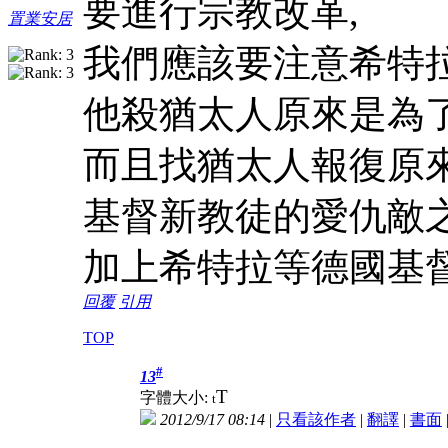
要進行宗教改革,
置業安居
我們應該要注意希特
他殺猶太人原來是為
而且找猶太人報復原
基督新教徒的愛仇敵
加上希特拉等德國基
回覆
引用
TOP
#
13
T
字體大小:
t
2012/9/17 08:14
|
只看該作者
|
翻譯
|
書面