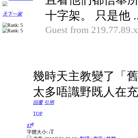
十字架。 只是他 ..
天下一家
Guest from 219.77.89
幾時天主教變了「
太多唔識野既人在
回覆
引用
TOP
#
17
T
字體大小:
t