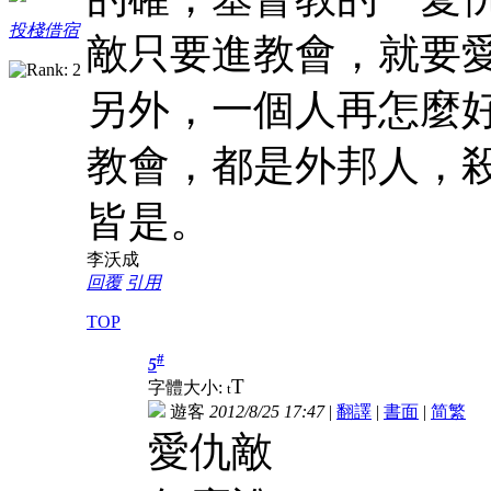
投棧借宿
敵只要進教會，就要
另外，一個人再怎麼
教會，都是外邦人，
皆是。
李沃成
回覆
引用
TOP
#
5
T
字體大小:
t
遊客
2012/8/25 17:47
|
翻譯
|
書面
|
简
繁
愛仇敵