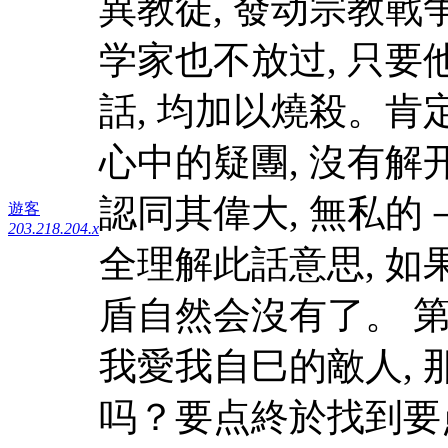
異教徒, 發动宗教戰
学家也不放过, 只要
話, 均加以燒殺。肯
心中的疑團, 沒有解
認同其偉大, 無私的
遊客
203.218.204.x
全理解此話意思, 如
盾自然会沒有了。 第
我愛我自巳的敵人, 
吗？要点終於找到要