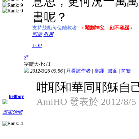
意思，更何況一萬萬
書呢？
支持鼓勵每位離教者
› 閹割神父 刻不容緩 ‹
回覆
引用
TOP
#
7
T
字體大小:
t
2012/8/26 00:56
|
只看該作者
|
翻譯
|
書面
|
简
繁
咁耶和華同耶穌自
hellboy
AmiHO 發表於 2012/8/5 
齊家治國