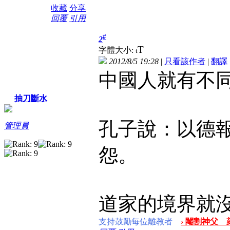
收藏
分享
回覆
引用
#
2
T
字體大小:
t
2012/8/5 19:28
|
只看該作者
|
翻譯
中國人就有不
抽刀斷水
孔子說：以德
管理員
怨。
道家的境界就
支持鼓勵每位離教者
› 閹割神父 