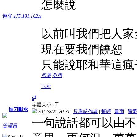
怎麼說
遊客
175.181.162.x
以前叫我們把人家
現在要我們饒恕
只能說耶和華這瘋
回覆
引用
TOP
#
6
T
字體大小:
t
抽刀斷水
2012/8/25 20:31
|
只看該作者
|
翻譯
|
書面
|
简
一句說話都可以由不
管理員