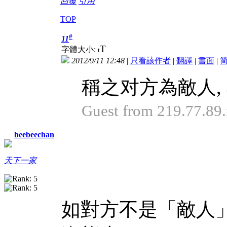
回覆
引用
TOP
#
11
T
字體大小:
t
2012/9/11 12:48
|
只看該作者
|
翻譯
|
書面
|
稱之对方為敵人,
Guest from 219.77.8
beebeechan
天下一家
如對方不是「敵人