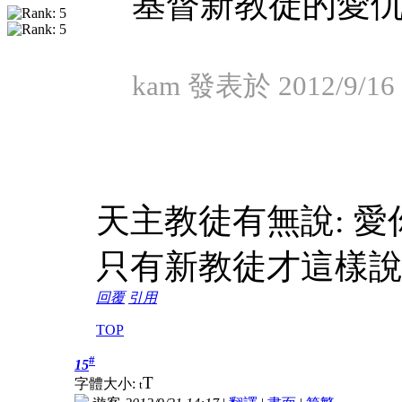
基督新教徒的愛
kam 發表於 2012/9/16 
天主教徒有無說: 愛
只有新教徒才這樣說
回覆
引用
TOP
#
15
T
字體大小:
t