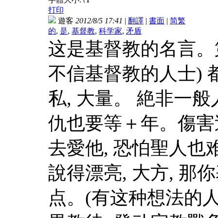
t
打印
遊客
2012/8/5 17:41
|
翻譯
|
書面
|
简
繁
的
,
是
,
基督教
,
科学家
,
矛盾
这是基督教的名言。第
不信基督教的人士) 
私, 大量。 絶非一
仇也要等＋年。傷害过
去愛他, 恐怕聖人也
說得漂亮, 大方, 
点。(有这种想法的人