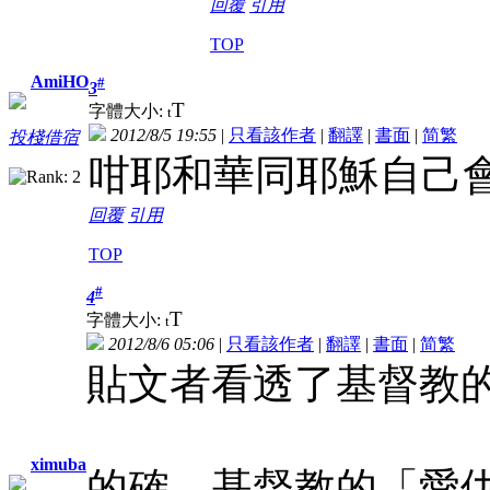
回覆
引用
TOP
AmiHO
#
3
T
字體大小:
t
2012/8/5 19:55
|
只看該作者
|
翻譯
|
書面
|
简
繁
投棧借宿
咁耶和華同耶穌自己
回覆
引用
TOP
#
4
T
字體大小:
t
2012/8/6 05:06
|
只看該作者
|
翻譯
|
書面
|
简
繁
貼文者看透了基督教
ximuba
的確，基督教的「愛