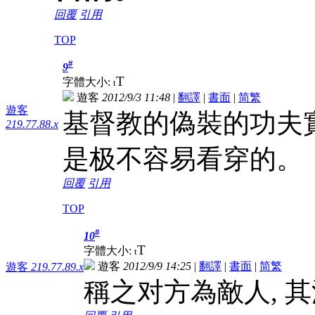
回覆
引用
TOP
#
9
T
字體大小:
t
遊客
2012/9/3 11:48
|
翻譯
|
書面
|
简
繁
遊客
基督教的偽裝的功夫
219.77.88.x
是极不容易看穿的。
回覆
引用
TOP
#
10
T
字體大小:
t
遊客
2012/9/9 14:25
|
翻譯
|
書面
|
简
繁
遊客
219.77.89.x
稱之对方為敵人, 