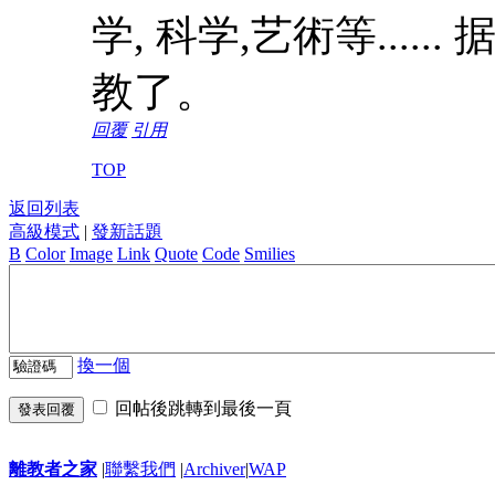
学, 科学,艺術等....
教了。
回覆
引用
TOP
返回列表
高級模式
|
發新話題
B
Color
Image
Link
Quote
Code
Smilies
換一個
回帖後跳轉到最後一頁
發表回覆
離教者之家
|
聯繫我們
|
Archiver
|
WAP