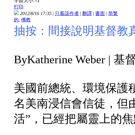
T
字體大小:
t
打印
2012/8/16 17:35
|
只看該作者
|
翻譯
|
書面
|
简
繁
的
,
佛教
抽按：間接說明基督教
ByKatherine Weber 
美國前總統、環境保護
名美南浸信會信徒，但
活”，已經把屬靈上的