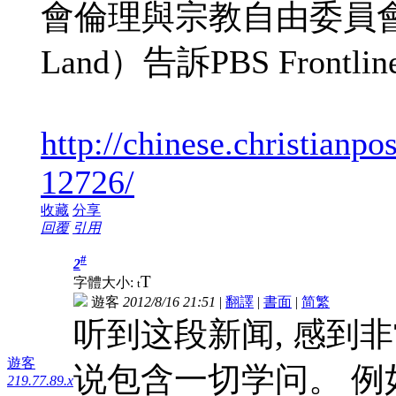
會倫理與宗教自由委員會主
Land）告訴PBS Frontli
http://chinese.christia
12726/
收藏
分享
回覆
引用
#
2
T
字體大小:
t
遊客
2012/8/16 21:51
|
翻譯
|
書面
|
简
繁
听到这段新闻, 感到非
遊客
说包含一切学问。 例如宗
219.77.89.x