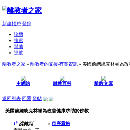
新建帳戶
登錄
論壇
搜索
幫助
導航
離教者之家
»
離教者的支援‧有關資訊
» 美國前總統克林頓為
主網站
離教百科
離教文庫
返回列表
回覆
發帖
美國前總統克林頓為改善健康求助於佛教
#
1
跳轉到
»
倒序看帖