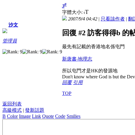
#
3
T
字體大小:
t
2007/9/4 04:42
|
只看該作者
|
翻
沙文
回復 #2 訪客得得b 的
管理員
最先有記載的香港地名係屯門
新唐書‧地理志
所以屯門才是HK的發源地
Don't know where God is but the Devil 
回覆
引用
TOP
返回列表
高級模式
|
發新話題
B
Color
Image
Link
Quote
Code
Smilies