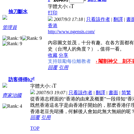
T
字體大小:
t
抽刀斷水
打印
2007/9/3 17:18
|
只看該作者
|
翻譯
|
書
香港
管理員
http://www.ngensis.com/
內容圖文並茂，十分有趣。在各方面都有
史（台灣人的角度？），值得一看。
收藏
分享
支持鼓勵每位離教者
› 閹割神父 刻不容
回覆
引用
#
訪客得得b
2
T
字體大小:
t
2007/9/3 19:07
|
只看該作者
|
翻譯
|
書面
|
简
繁
齊家治國
從香港志裡面的“香港的由來及概要”一段得知“香港
既然香港這名字是由香港仔開始的，那麽香港仔
香港老豆先啱播，何解後人會如此無大無細的呢
回覆
引用
TOP