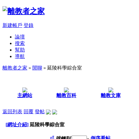
新建帳戶
登錄
論壇
搜索
幫助
導航
離教者之家
»
閒聊
» 延陵科學綜合室
主網站
離教百科
離教文庫
返回列表
回覆
發帖
[網址介紹]
延陵科學綜合室
#
1
跳轉到
»
倒序看帖