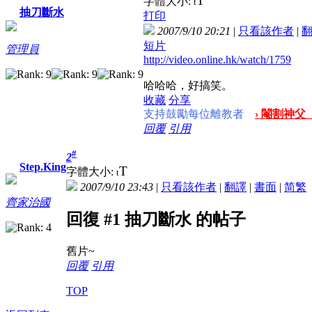
T
字體大小:
t
抽刀斷水
打印
2007/9/10 20:21
|
只看該作者
|
短片
管理員
http://video.online.hk/watch/1759
哈哈哈，好搞笑。
收藏
分享
支持鼓勵每位離教者
› 閹割神父
回覆
引用
#
2
Step.King
T
字體大小:
t
2007/9/10 23:43
|
只看該作者
|
翻譯
|
書面
|
简
繁
齊家治國
回復 #1 抽刀斷水 的帖子
舊片~
回覆
引用
TOP