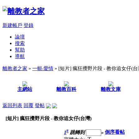
新建帳戶
登錄
論壇
搜索
幫助
導航
離教者之家
»
一軛‧愛情
» [短片] 瘋狂攪野片段 - 教你追女仔(台
主網站
離教百科
離教文庫
返回列表
回覆
發帖
[短片] 瘋狂攪野片段 - 教你追女仔(台灣)
#
1
跳轉到
»
倒序看帖