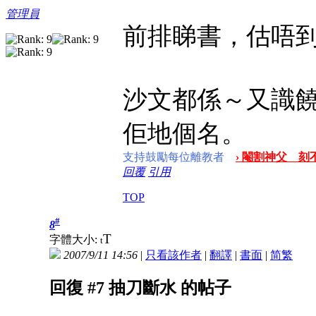
管理員
前排睇書，估唔
沙文都係～又識
佢地個名。
支持鼓勵每位離教者
› 閹割神父 刻不
回覆
引用
TOP
#
8
T
字體大小:
t
2007/9/11 14:56
|
只看該作者
|
翻譯
|
書面
|
简
繁
回復 #7 抽刀斷水 的帖子