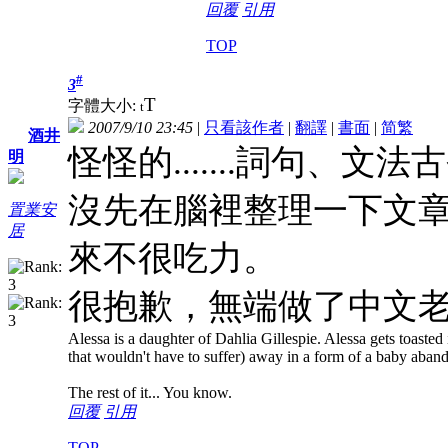
回覆
引用
TOP
#
3
T
字體大小:
t
2007/9/10 23:45
|
只看該作者
|
翻譯
|
書面
|
简
繁
酒井
怪怪的.......詞句、
明
沒先在腦裡整理一下文
置業安
居
來不很吃力。
很抱歉，無端做了中文老師呢.
Alessa is a daughter of Dahlia Gillespie. Alessa gets toasted i
that wouldn't have to suffer) away in a form of a baby aban
The rest of it... You know.
回覆
引用
TOP