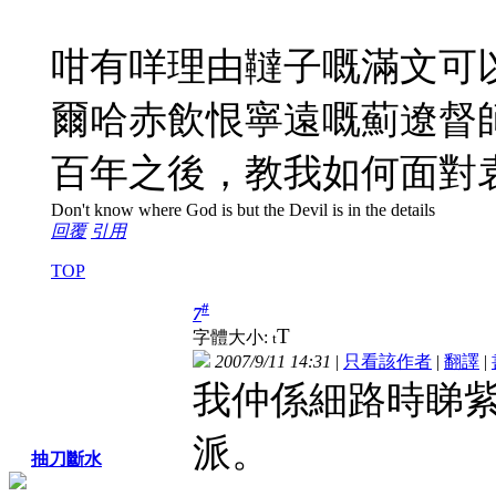
咁有咩理由韃子嘅滿文可
爾哈赤飲恨寧遠嘅薊遼督師
百年之後，教我如何面對
Don't know where God is but the Devil is in the details
回覆
引用
TOP
#
7
T
字體大小:
t
2007/9/11 14:31
|
只看該作者
|
翻譯
|
我仲係細路時睇
派。
抽刀斷水