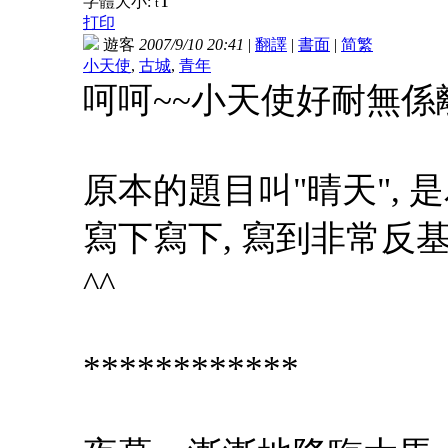
T
字體大小:
t
打印
遊客
2007/9/10 20:41
|
翻譯
|
書面
|
简
繁
小天使
,
古城
,
青年
呵呵~~小天使好耐無係離
原本的題目叫"晴天", 
寫下寫下, 寫到非常反基f
^^
************