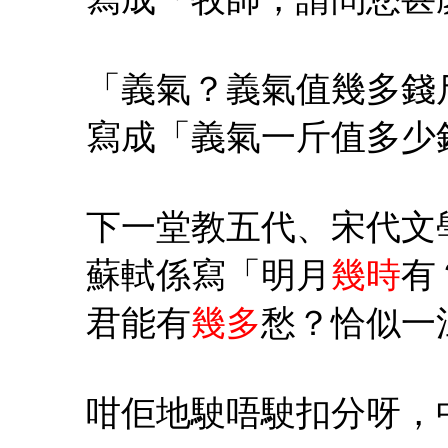
「義氣？義氣值幾多錢
寫成「義氣一斤值多少
下一堂教五代、宋代文
蘇軾係寫「明月
幾時
有
君能有
幾多
愁？恰似一
咁佢地駛唔駛扣分呀，