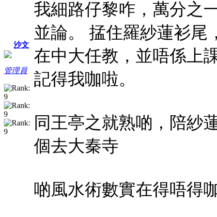
我細路仔黎咋，萬分之
並論。
掹住羅紗蓮衫尾
沙文
在中大任教，並唔係上
管理員
記得我咖啦。
同王亭之就熟啲，陪紗
個去大秦寺
啲風水術數實在得唔得