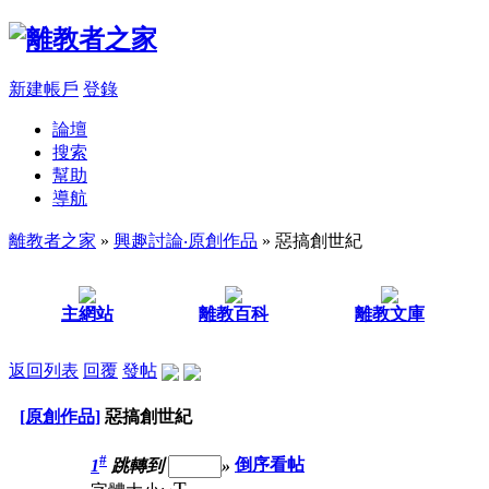
新建帳戶
登錄
論壇
搜索
幫助
導航
離教者之家
»
興趣討論‧原創作品
» 惡搞創世紀
主網站
離教百科
離教文庫
返回列表
回覆
發帖
[原創作品]
惡搞創世紀
#
1
跳轉到
»
倒序看帖