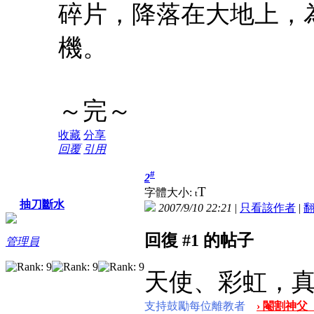
碎片，降落在大地上，
機。
～完～
收藏
分享
回覆
引用
#
2
T
字體大小:
t
抽刀斷水
2007/9/10 22:21
|
只看該作者
|
回復 #1 的帖子
管理員
天使、彩虹，
支持鼓勵每位離教者
› 閹割神父