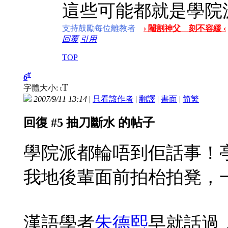
這些可能都就是學院
支持鼓勵每位離教者
› 閹割神父 刻不容緩 ‹
回覆
引用
TOP
#
6
T
字體大小:
t
2007/9/11 13:14
|
只看該作者
|
翻譯
|
書面
|
简
繁
回復 #5 抽刀斷水 的帖子
學院派都輪唔到佢話事！
我地後輩面前拍枱拍凳，
漢語學者
朱德熙
早就話過