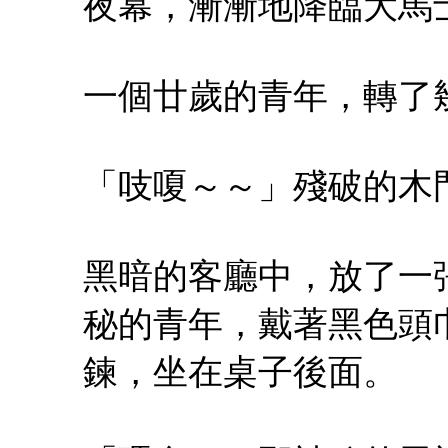
夜幕，漸漸地降臨大馬
一個廿歲的青年，轉了
「吱嗄～～」殘破的木
黑暗的客廳中，放了一
秘的青年，戴著黑色頭
鍊，坐在桌子後面。