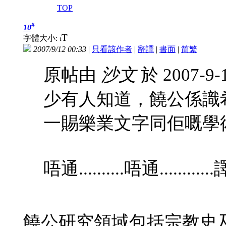
TOP
#
10
T
字體大小:
t
2007/9/12 00:33
|
只看該作者
|
翻譯
|
書面
|
简
繁
原帖由
沙文
於 2007-9-
少有人知道，饒公係識
一賜樂業文字同佢嘅學術
唔通..........唔通.......
饒公研究領域包括宗教史