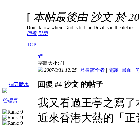
[
本帖最後由 沙文 於 2007
Don't know where God is but the Devil is in the details
回覆
引用
TOP
#
5
T
字體大小:
t
2007/9/11 12:25
|
只看該作者
|
翻譯
|
書面
|
回復 #4 沙文 的帖子
抽刀斷水
我又看過王亭之寫了
管理員
近來香港大熱的「正