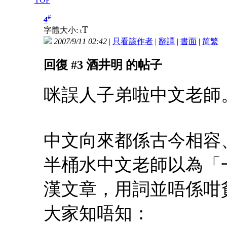
#
4
T
字體大小:
t
2007/9/11 02:42
|
只看該作者
|
翻譯
|
書面
|
简
繁
回復 #3 酒井明 的帖子
咪誤人子弟啦中文老師
中文向來都係古今相容
半桶水中文老師以為「
漢文章，用詞並唔係咁
大家知唔知：