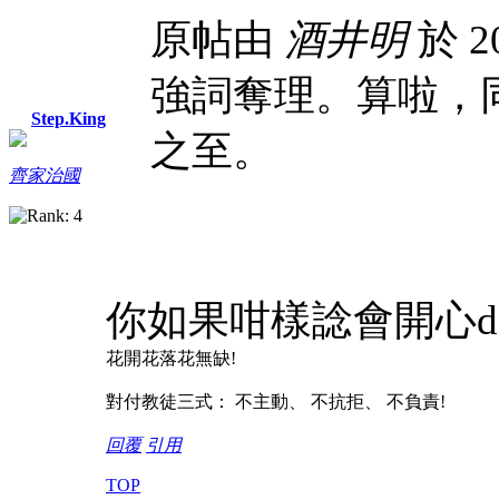
原帖由
酒井明
於 20
強詞奪理。算啦，
Step.King
之至。
齊家治國
你如果咁樣諗會開心
花開花落花無缺!
對付教徒三式： 不主動、 不抗拒、 不負責!
回覆
引用
TOP