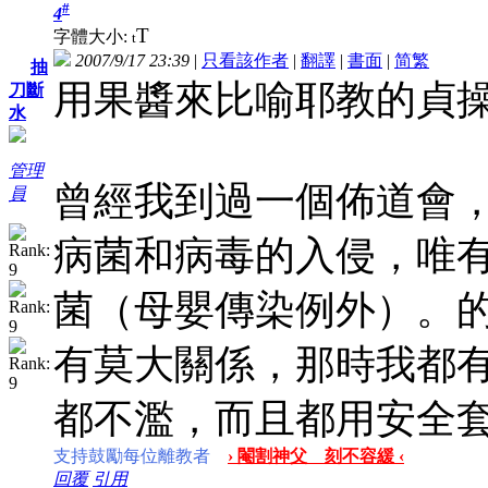
#
4
T
字體大小:
t
2007/9/17 23:39
|
只看該作者
|
翻譯
|
書面
|
简
繁
抽
用果醬來比喻耶教的貞
刀斷
水
管理
曾經我到過一個佈道會
員
病菌和病毒的入侵，唯
菌（母嬰傳染例外）。
有莫大關係，那時我都
都不濫，而且都用安全
支持鼓勵每位離教者
› 閹割神父 刻不容緩 ‹
回覆
引用