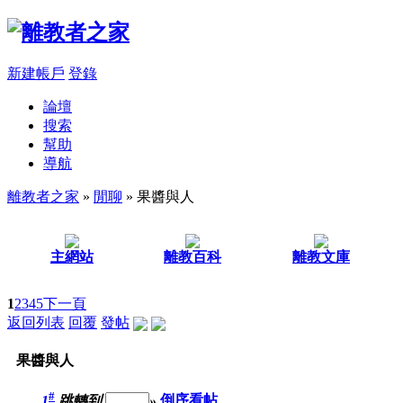
新建帳戶
登錄
論壇
搜索
幫助
導航
離教者之家
»
閒聊
» 果醬與人
主網站
離教百科
離教文庫
1
2
3
4
5
下一頁
返回列表
回覆
發帖
果醬與人
#
1
跳轉到
»
倒序看帖