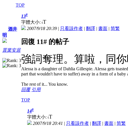
TOP
#
13
T
字體大小:
t
2007/9/18 20:39
|
只看該作者
|
翻譯
|
書面
|
简
繁
酒井
明
回復 11# 的帖子
置業安居
強詞奪理。算啦，同你
Alessa is a daughter of Dahlia Gillespie. Alessa gets toasted 
part that wouldn't have to suffer) away in a form of a bab
The rest of it... You know.
回覆
引用
TOP
#
14
T
字體大小:
t
2007/9/18 20:41
|
只看該作者
|
翻譯
|
書面
|
简
繁