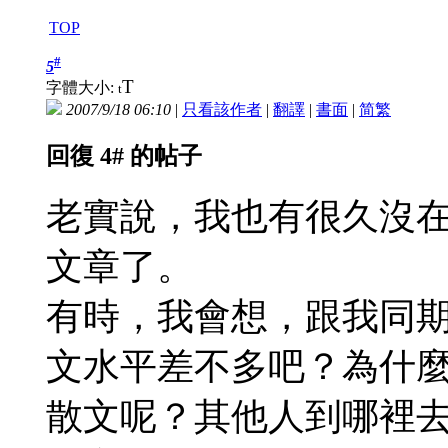
TOP
#
5
T
字體大小:
t
2007/9/18 06:10
|
只看該作者
|
翻譯
|
書面
|
简
繁
回復 4# 的帖子
老實說，我也有很久沒
文章了。
有時，我會想，跟我同
文水平差不多吧？為什
散文呢？其他人到哪裡