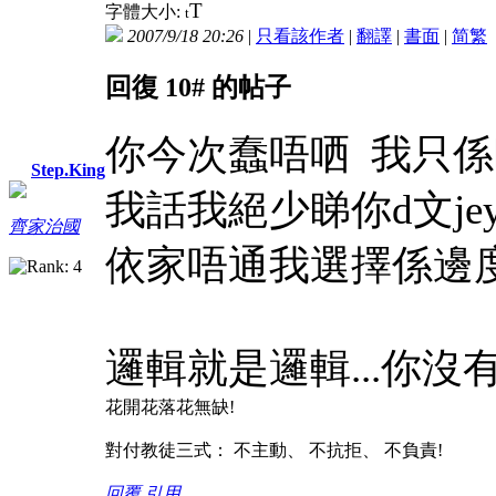
T
字體大小:
t
2007/9/18 20:26
|
只看該作者
|
翻譯
|
書面
|
简
繁
回復 10# 的帖子
你今次蠢唔哂 我只
Step.King
我話我絕少睇你d文jey
齊家治國
依家唔通我選擇係邊度
邏輯就是邏輯...你沒
花開花落花無缺!
對付教徒三式： 不主動、 不抗拒、 不負責!
回覆
引用