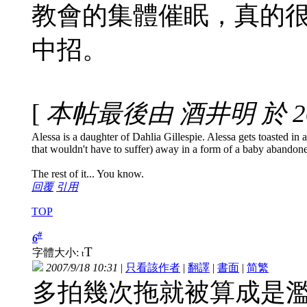
教會的集體催眠，真的
中招。
[
本帖最後由 酒井明 於 2007
Alessa is a daughter of Dahlia Gillespie. Alessa gets toasted in a 
that wouldn't have to suffer) away in a form of a baby abandon
The rest of it... You know.
回覆
引用
TOP
#
6
T
字體大小:
t
2007/9/18 10:31
|
只看該作者
|
翻譯
|
書面
|
简
繁
多拍幾次拖就被算成是