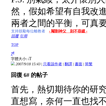
然，假如希望有自我改
兩者之間的平衡，可真
支持鼓勵每位離教者
› 閹割神父 刻不容緩 ‹
回覆
引用
TOP
#
7
T
字體大小:
t
2007/9/18 15:43
|
只看該作者
|
翻譯
|
書面
|
简
繁
回復 6# 的帖子
首先，熱切期待你的研
直想寫，奈何一直也找