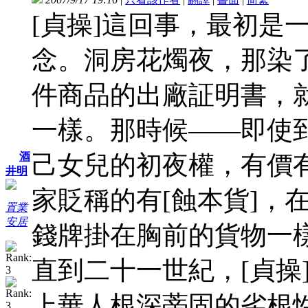
[貞操]這回事，最初是
念。洞房花燭夜，那染
件商品的出廠証明書，
一樣。那時候——即使
己女兒的初夜權，有價有
酒
井明
家貶稱的有[蝕本貨]，
置業
安居
錢牌掛在胸前的貨物一
直到二十一世紀，[貞操
上華人根深蒂固的劣根