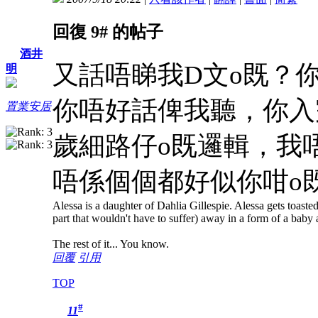
回復 9# 的帖子
酒井
又話唔睇我D文o既？
明
你唔好話俾我聽，你入
置業安居
歲細路仔o既邏輯，我
唔係個個都好似你咁o
Alessa is a daughter of Dahlia Gillespie. Alessa gets toasted 
part that wouldn't have to suffer) away in a form of a bab
The rest of it... You know.
回覆
引用
TOP
#
11