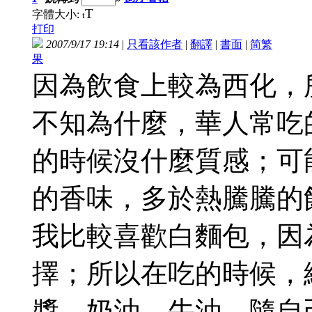
T
字體大小:
t
打印
2007/9/17 19:14
|
只看該作者
|
翻譯
|
書面
|
简
繁
果
因為飲食上較為西化，
不知為什麼，華人常吃
的時候沒什麼質感；可
的香味，多於熱騰騰的
我比較喜歡白麵包，因
擇；所以在吃的時候，
醬、奶油、牛油，隨自