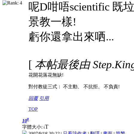
呢D咁唔scientific 既垃圾
景教一樣!
虧你還拿出來哂...
[
本帖最後由 Step.King 
花開花落花無缺!
對付教徒三式： 不主動、 不抗拒、 不負責!
回覆
引用
TOP
#
10
T
字體大小:
t
2007/9/18 20:22
|
只看該作者
|
翻譯
|
書面
|
简
繁