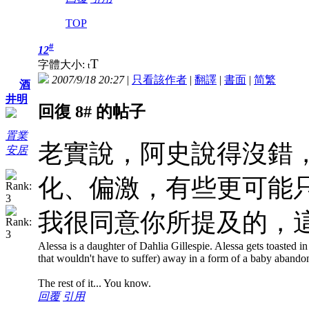
TOP
#
12
T
字體大小:
t
2007/9/18 20:27
|
只看該作者
|
翻譯
|
書面
|
简
繁
酒
井明
回復 8# 的帖子
置業
老實說，阿史說得沒錯
安居
化、偏激，有些更可能
我很同意你所提及的，
Alessa is a daughter of Dahlia Gillespie. Alessa gets toasted in 
that wouldn't have to suffer) away in a form of a baby abando
The rest of it... You know.
回覆
引用