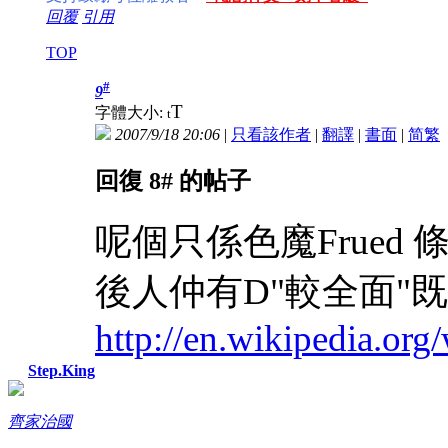
回覆
引用
TOP
#
9
T
字體大小:
t
2007/9/18 20:06
|
只看該作者
|
翻譯
|
書面
|
简
繁
回復 8# 的帖子
呢個只係色魔Frued
後人仲有D"較全面"
http://en.wikipedia.org
Step.King
齊家治國