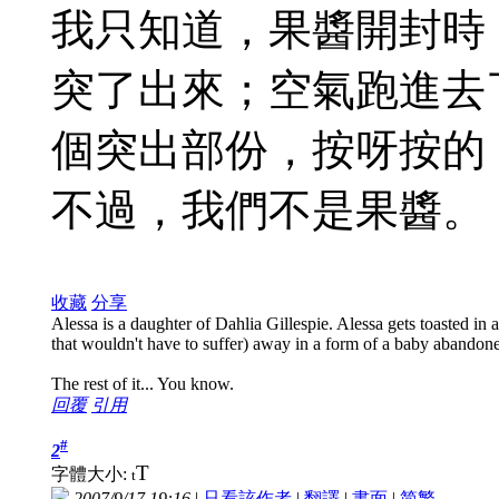
我只知道，果醬開封時
突了出來；空氣跑進去
個突出部份，按呀按的
不過，我們不是果醬。
收藏
分享
Alessa is a daughter of Dahlia Gillespie. Alessa gets toasted in a 
that wouldn't have to suffer) away in a form of a baby abandon
The rest of it... You know.
回覆
引用
#
2
T
字體大小:
t
2007/9/17 19:16
|
只看該作者
|
翻譯
|
書面
|
简
繁