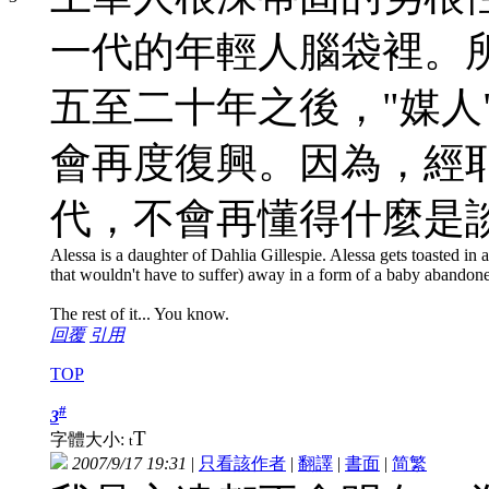
一代的年輕人腦袋裡。
五至二十年之後，"媒人
會再度復興。因為，經
代，不會再懂得什麼是
Alessa is a daughter of Dahlia Gillespie. Alessa gets toasted in a 
that wouldn't have to suffer) away in a form of a baby abandon
The rest of it... You know.
回覆
引用
TOP
#
3
T
字體大小:
t
2007/9/17 19:31
|
只看該作者
|
翻譯
|
書面
|
简
繁