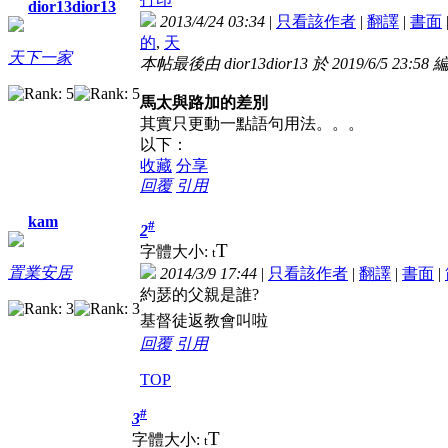
dior13dior13
2013/4/24 03:34
|
只看該作者
|
翻譯
|
書面
的
,
天
天下一家
本帖最後由 dior13dior13 於 2019/6/5 23:58 
馬太與路加的差別
其實只更動一點語句用法。。。
以下：
收藏
分享
回覆
引用
kam
#
2
T
字體大小:
t
置業安居
2014/3/9 17:44
|
只看該作者
|
翻譯
|
書面
|
約瑟的父親是誰?
基督徒返教會叫啦
回覆
引用
TOP
#
3
T
字體大小:
t