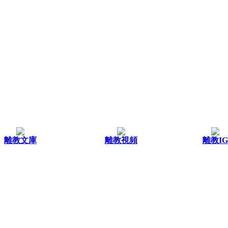
離教文庫
離教視頻
離教IG