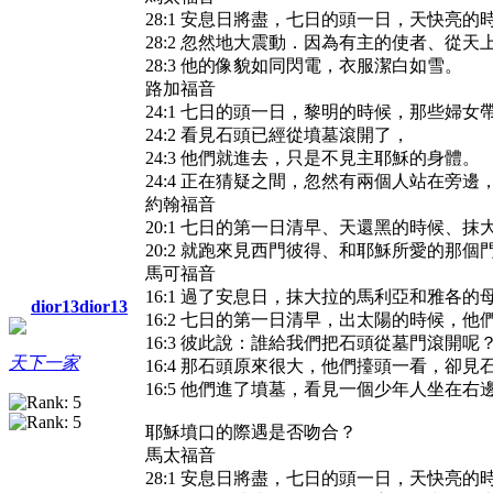
28:1 安息日將盡，七日的頭一日，天快亮
28:2 忽然地大震動．因為有主的使者、從
28:3 他的像貌如同閃電，衣服潔白如雪。
路加福音
24:1 七日的頭一日，黎明的時候，那些婦
24:2 看見石頭已經從墳墓滾開了，
24:3 他們就進去，只是不見主耶穌的身體。
24:4 正在猜疑之間，忽然有兩個人站在旁邊
約翰福音
20:1 七日的第一日清早、天還黑的時候、
20:2 就跑來見西門彼得、和耶穌所愛的
馬可福音
16:1 過了安息日，抹大拉的馬利亞和雅各
dior13dior13
16:2 七日的第一日清早，出太陽的時候，
16:3 彼此說：誰給我們把石頭從墓門滾開呢
天下一家
16:4 那石頭原來很大，他們擡頭一看，卻
16:5 他們進了墳墓，看見一個少年人坐在
耶穌墳口的際遇是否吻合？
馬太福音
28:1 安息日將盡，七日的頭一日，天快亮