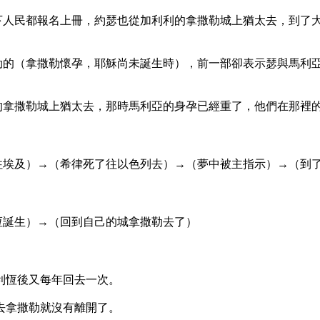
下人民都報名上冊，約瑟也從加利利的拿撒勒城上猶太去，到了
勒的（拿撒勒懷孕，耶穌尚未誕生時），前一部卻表示瑟與馬利
的拿撒勒城上猶太去，那時馬利亞的身孕已經重了，他們在那裡
往埃及）→（希律死了往以色列去）→（夢中被主指示）→（到
恆誕生）→（回到自己的城拿撒勒去了）
利恆後又每年回去一次。
去拿撒勒就沒有離開了。