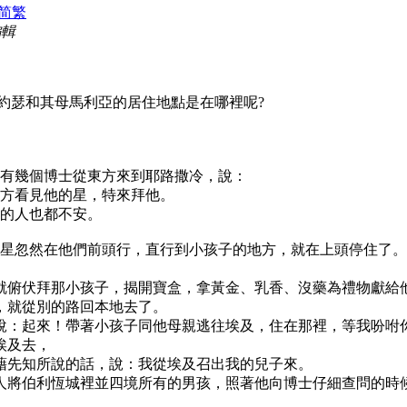
简
繁
編輯
父約瑟和其母馬利亞的居住地點是在哪裡呢?
。有幾個博士從東方來到耶路撒冷，說：
東方看見他的星，特來拜他。
城的人也都不安。
那星忽然在他們前頭行，直行到小孩子的地方，就在上頭停住了。
，就俯伏拜那小孩子，揭開寶盒，拿黃金、乳香、沒藥為禮物獻給
律，就從別的路回本地去了。
，說：起來！帶著小孩子同他母親逃往埃及，住在那裡，等我吩咐
埃及去，
主藉先知所說的話，說：我從埃及召出我的兒子來。
差人將伯利恆城裡並四境所有的男孩，照著他向博士仔細查問的時