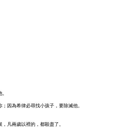
他。
你；因為希律必尋找小孩子，要除滅他。
候，凡兩歲以裡的，都殺盡了。