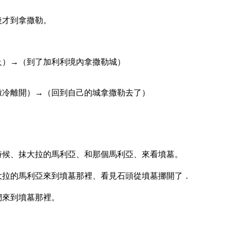
後才到拿撒勒。
及）→（到了加利利境內拿撒勒城）
撒冷離開）→（回到自己的城拿撒勒去了）
的時候、抹大拉的馬利亞、和那個馬利亞、來看墳墓。
抹大拉的馬利亞來到墳墓那裡、看見石頭從墳墓挪開了．
他們來到墳墓那裡。