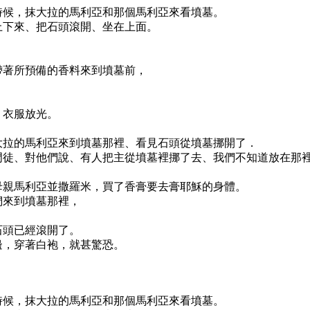
的時候，抹大拉的馬利亞和那個馬利亞來看墳墓。
天上下來、把石頭滾開、坐在上面。
女帶著所預備的香料來到墳墓前，
，衣服放光。
抹大拉的馬利亞來到墳墓那裡、看見石頭從墳墓挪開了．
那個門徒、對他們說、有人把主從墳墓裡挪了去、我們不知道放在那
的母親馬利亞並撒羅米，買了香膏要去膏耶穌的身體。
他們來到墳墓那裡，
？
見石頭已經滾開了。
右邊，穿著白袍，就甚驚恐。
的時候，抹大拉的馬利亞和那個馬利亞來看墳墓。