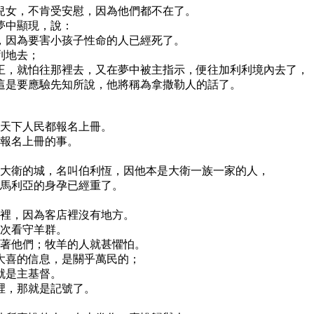
他兒女，不肯受安慰，因為他們都不在了。
夢中顯現，說：
去，因為要害小孩子性命的人已經死了。
列地去；
太王，就怕往那裡去，又在夢中被主指示，便往加利利境內去了，
。這是要應驗先知所說，他將稱為拿撒勒人的話了。
叫天下人民都報名上冊。
行報名上冊的事。
了大衛的城，名叫伯利恆，因他本是大衛一族一家的人，
時馬利亞的身孕已經重了。
槽裡，因為客店裡沒有地方。
更次看守羊群。
照著他們；牧羊的人就甚懼怕。
們大喜的信息，是關乎萬民的；
就是主基督。
槽裡，那就是記號了。