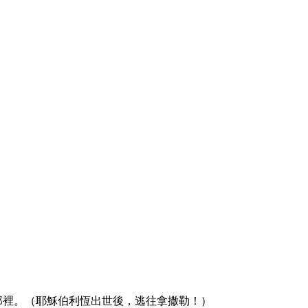
那裡。（耶穌伯利恆出世後，逃往拿撒勒！）