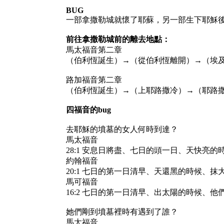
BUG
一部拿撒勒城就懷了耶蘇，另一部生下耶穌
前往拿撒勒城前的離去地點：
馬太福音第二章
（伯利恆誕生）→（從伯利恆離開）→（埃
路加福音第二章
（伯利恆誕生）→（上耶路撒冷）→（耶路
四福音的bug
去耶穌的墳墓的女人何時到達？
馬太福音
28:1 安息日將盡、七日的頭一日、天快亮
約翰福音
20:1 七日的第一日清早、天還黑的時候、
馬可福音
16:2 七日的第一日清早、出太陽的時候、
她們剛到墳墓裡時有遇到了誰？
馬太福音