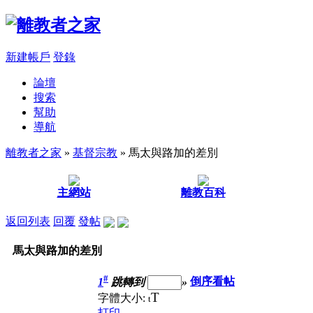
新建帳戶
登錄
論壇
搜索
幫助
導航
離教者之家
»
基督宗教
» 馬太與路加的差別
主網站
離教百科
返回列表
回覆
發帖
馬太與路加的差別
#
1
跳轉到
»
倒序看帖
T
字體大小:
t
打印