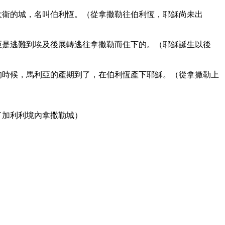
大衛的城，名叫伯利恆。（從拿撒勒往伯利恆，耶穌尚未出
亞是逃難到埃及後展轉逃往拿撒勒而住下的。（耶穌誕生以後
的時候，馬利亞的產期到了，在伯利恆產下耶穌。（從拿撒勒上
了加利利境內拿撒勒城）