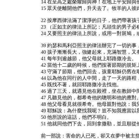
14 在至高之處榮耀歸與神！在地上平安歸
15 眾天使離開他們，升天去了。牧羊的人
22 按摩西律法滿了潔淨的日子，他們帶著
23 （正如主的律法上所記：凡頭生的男子必
24 又要照主的律法上所說，或用一對斑鳩
39 約瑟和馬利亞照主的律法辦完了一切的
40 孩子漸漸長大，強健起來，充滿智慧，
41 每年到逾越節，他父母就上耶路撒冷去。
42 當他十二歲的時候，他們按著節期的規矩
43 守滿了節期，他們回去，孩童耶穌仍舊
44 以為他在同行的人中間，走了一天的路
45 既找不著，就回耶路撒冷去找他。
46 過了三天，就遇見他在殿裡，坐在教師
47 凡聽見他的，都希奇他的聰明和他的應對
48 他父母看見就很希奇。他母親對他說：
49 耶穌說：為什麼找我呢﹖豈不知我應當
50 他所說的這話，他們不明白。
51 他就同他們下去，回到拿撒勒，並且順
前一部說：害命的人已死，卻又在夢中被主