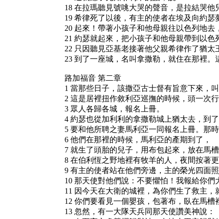
18 在拉瑪聽見號咷大哭的聲音，是拉結哭
19 希律死了以後，有主的使者在埃及向約瑟
20 起來！帶著小孩子和他母親往以色列地
21 約瑟就起來，把小孩子和他母親帶到以色
22 只因聽見亞基老接著他父親希律作了猶
23 到了一座城，名叫拿撒勒，就住在那裡
路加福音 第二章
1 當那些日子，該撒亞古士督有旨意下來，
2 這是居裡扭作敘利亞巡撫的時候，頭一次
3 眾人各歸各城，報名上冊。
4 約瑟也從加利利的拿撒勒城上猶太去，到
5 要和他所聘之妻馬利亞一同報名上冊。那
6 他們在那裡的時候，馬利亞的產期到了，
7 就生了頭胎的兒子，用布包起來，放在馬
8 在伯利恆之野地裡有牧羊的人，夜間按著
9 有主的使者站在他們旁邊，主的榮光四面
10 那天使對他們說：不要懼怕！我報給你
11 因今天在大衛的城裡，為你們生了救主，
12 你們要看見一個嬰孩，包著布，臥在馬
13 忽然，有一大隊天兵同那天使讚美神說：