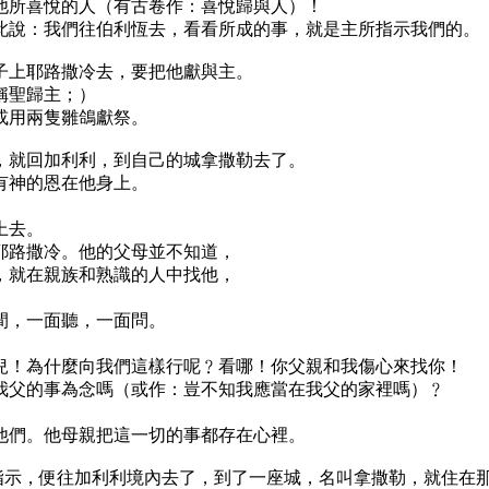
與他所喜悅的人（有古卷作：喜悅歸與人）！
彼此說：我們往伯利恆去，看看所成的事，就是主所指示我們的。
孩子上耶路撒冷去，要把他獻與主。
稱聖歸主；）
，或用兩隻雛鴿獻祭。
事，就回加利利，到自己的城拿撒勒去了。
又有神的恩在他身上。
上去。
在耶路撒冷。他的父母並不知道，
程，就在親族和熟識的人中找他，
中間，一面聽，一面問。
。
我兒！為什麼向我們這樣行呢﹖看哪！你父親和我傷心來找你！
以我父的事為念嗎（或作：豈不知我應當在我父的家裡嗎）﹖
從他們。他母親把這一切的事都存在心裡。
指示，便往加利利境內去了，到了一座城，名叫拿撒勒，就住在