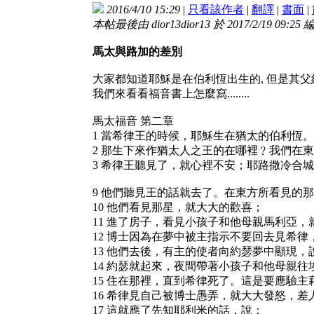
2016/4/10 15:29
|
只看該作者
|
翻譯
|
書面
|
本帖最後由 dior13dior13 於 2017/2/19 09:25 
馬太與路加的差別
大家都知道耶穌是在伯利恆出生的, 但是其
我們來看看福音書上怎麼寫........
馬太福音 第二章
1 當希律王的時候，耶穌生在猶太的伯利恆
2 那生下來作猶太人之王的在哪裡﹖我們在
3 希律王聽見了，就心裡不安；耶路撒冷合
9 他們聽見王的話就去了。在東方所看見的
10 他們看見那星，就大大的歡喜；
11 進了房子，看見小孩子和他母親馬利亞
12 博士因為在夢中被主指示不要回去見希
13 他們去後，有主的使者向約瑟夢中顯現
14 約瑟就起來，夜間帶著小孩子和他母親往
15 住在那裡，直到希律死了。這是要應驗
16 希律見自己被博士愚弄，就大大發怒，
17 這就應了先知耶利米的話，說：