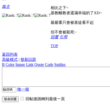
版主
相比之下~
基教離教者還滿幸福的了XD~
最嚴重只會被基徒看不起
但不會被殺死~
回覆
引用
TOP
返回列表
高級模式
|
發新話題
B
Color
Image
Link
Quote
Code
Smilies
換一個
回帖後跳轉到最後一頁
發表回覆