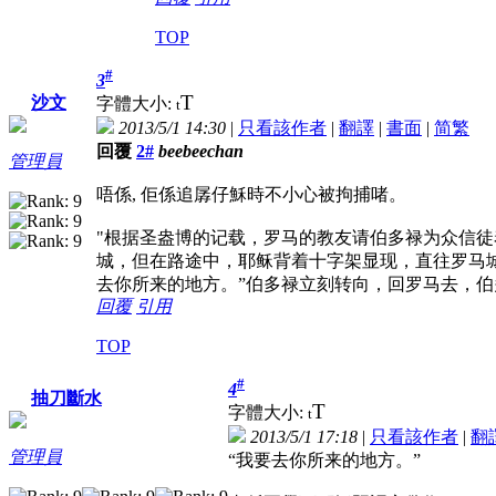
TOP
#
3
T
沙文
字體大小:
t
2013/5/1 14:30
|
只看該作者
|
翻譯
|
書面
|
简
繁
回覆
2#
beebeechan
管理員
唔係, 佢係追孱仔穌時不小心被拘捕啫。
"根据圣盎博的记载，罗马的教友请伯多禄为众信
城，但在路途中，耶稣背着十字架显现，直往罗马城
去你所来的地方。”伯多禄立刻转向，回罗马去，伯
回覆
引用
TOP
#
4
抽刀斷水
T
字體大小:
t
2013/5/1 17:18
|
只看該作者
|
翻
管理員
“我要去你所来的地方。”