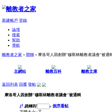
新建帳戶
登錄
論壇
搜索
幫助
導航
離教者之家
»
閒聊
» 摩洛哥人因創辦"穆斯林離教者議會"被通
主網站
離教百科
離教文庫
返回列表
回覆
發帖
摩洛哥人因創辦"穆斯林離教者議會"被通輯
#
1
跳轉到
»
倒序看帖
T
字體大小: