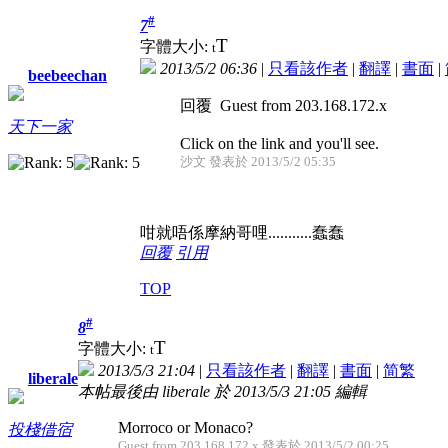
#
7
T
字體大小:
t
2013/5/2 06:36
|
只看該作者
|
翻譯
|
書面
|
beebeechan
回覆 Guest from 203.168.172.x
天下一家
Click on the link and you'll see.
沙文 發表於 2013/5/2 05:35
咁就唔係摩納哥哩...........蠢蠢
回覆
引用
TOP
#
8
T
字體大小:
t
2013/5/3 21:04
|
只看該作者
|
翻譯
|
書面
|
简
繁
liberale
本帖最後由 liberale 於 2013/5/3 21:05 編輯
Morroco or Monaco?
投棧借宿
Guest from 203.168.172.x 發表於 2013/5/2 00:25