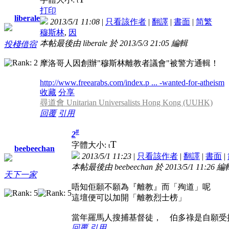
t
打印
liberale
2013/5/1 11:08
|
只看該作者
|
翻譯
|
書面
|
简
繁
穆斯林
,
因
本帖最後由 liberale 於 2013/5/3 21:05 編輯
投棧借宿
摩洛哥人因創辦"穆斯林離教者議會"被警方通輯！
http://www.freearabs.com/index.p ... -wanted-for-atheism
收藏
分享
尋道會 Unitarian Universalists Hong Kong (UUHK)
回覆
引用
#
2
T
字體大小:
t
beebeechan
2013/5/1 11:23
|
只看該作者
|
翻譯
|
書面
|
本帖最後由 beebeechan 於 2013/5/1 11:26 編
天下一家
唔知佢願不願為『離教』而「殉道」呢
這壇便可以加開「離教烈士榜」
當年羅馬人搜捕基督徒， 伯多祿是自願受
回覆
引用