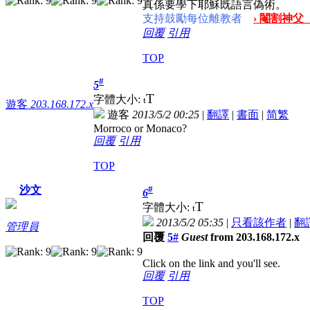
真係要學下耶穌既語言偽術。
支持鼓勵每位離教者
› 閹割神父
回覆
引用
TOP
#
5
T
字體大小:
t
遊客
203.168.172.x
遊客
2013/5/2 00:25
|
翻譯
|
書面
|
简
繁
Morroco or Monaco?
回覆
引用
TOP
#
沙文
6
T
字體大小:
t
2013/5/2 05:35
|
只看該作者
|
翻
管理員
回覆
5#
Guest
from 203.168.172.x
Click on the link and you'll see.
回覆
引用
TOP