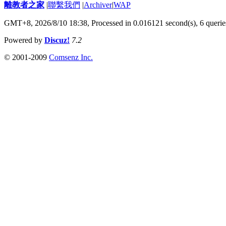
離教者之家
|
聯繫我們
|
Archiver
|
WAP
GMT+8, 2026/8/10 18:38,
Processed in 0.016121 second(s), 6 querie
Powered by
Discuz!
7.2
© 2001-2009
Comsenz Inc.