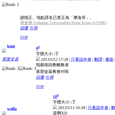
謝指正。地點譯名已更正為「摩洛哥」。
尋道會 Unitarian Universalists Hong Kong (UUHK)
回覆
引用
TOP
kam
#
9
T
字體大小:
t
置業安居
2013/5/12 17:28
|
只看該作者
|
翻譯
|
書面
我都係回教離教者
基督徒返教會叫啦
回覆
引用
TOP
#
10
T
字體大小:
t
2013/5/13 10:38
|
只看該作者
|
wolfa
是啊XD