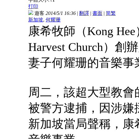
t
打印
遊客
2014/5/1 16:36
|
翻譯
|
書面
|
简
繁
新加坡
,
何耀珊
康希牧師（Kong H
Harvest Chur
妻子何耀珊的音樂事
周二，該超大型教會
被警方逮捕，因涉嫌挪
新加坡當局聲稱，康