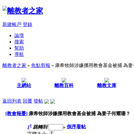
新建帳戶
登錄
論壇
搜索
幫助
導航
離教者之家
»
焦點剪報
» 康希牧師涉嫌挪用教會基金被捕 為
主網站
離教百科
離教文庫
返回列表
回覆
發帖
[教會報憂]
康希牧師涉嫌挪用教會基金被捕 為妻子何耀珊？
#
1
跳轉到
»
倒序看帖
T
字體大小: