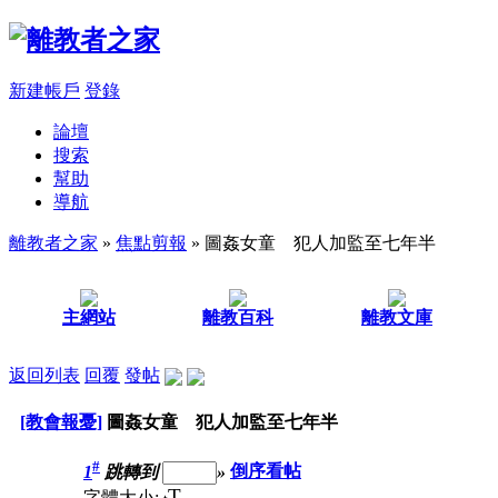
新建帳戶
登錄
論壇
搜索
幫助
導航
離教者之家
»
焦點剪報
» 圖姦女童 犯人加監至七年半
主網站
離教百科
離教文庫
返回列表
回覆
發帖
[教會報憂]
圖姦女童 犯人加監至七年半
#
1
跳轉到
»
倒序看帖
T
字體大小: