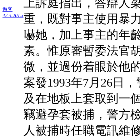
上訴庭指出，答辯人梁
遊客
重，既對事主使用暴
42.3.201.x
嚇她，加上事主的年
素。惟原審暫委法官
微，並過份着眼於他
案發1993年7月26
及在地板上套取到一個
竊避孕套被捕，警方檢
人被捕時任職電訊維