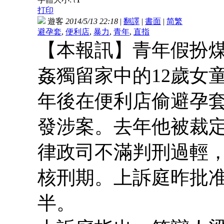
t
打印
遊客
2014/5/13 22:18
|
翻譯
|
書面
|
简
繁
避孕套
,
便利店
,
暴力
,
青年
,
直指
【本報訊】青年假扮
姦獨留家中的12歲女
年後在便利店偷避孕
發涉案。去年他被裁
律政司不滿判刑過輕
核刑期。上訴庭昨批
半。