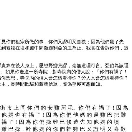
可見你們祖宗所做的事，你們又證明又喜歡；因為他們殺了先
直到被殺在壇和殿中間撒迦利亞的血為止。我實在告訴你們，這
罪責算在後人身上，思想野蠻荒謬，毫無道理可言。亞伯為該隱
別人。如果你走進一所寺院，對寺院內的僧人說：「你們有禍了！
請你想想，寺院內的僧人會怎樣看待你？旁人又會怎樣看待你？
救主，長時間欺騙和蒙蔽信眾，虛偽至極可想而知。
 街 市 上 問 你 們 的 安 雞 掰 毛。你 們 有 禍 了！因 為
 他 媽 也 有 禍 了！因 為 你 們 他 媽 的 逼 雞 巴 把 難
 禍 了！因 為 你 們 操 雞 巴 修 造 先 知 他 媽 的 墳
 雞 巴 操，幹 他 媽 的 你 們 幹 雞 巴 又 證 明 又 喜 歡