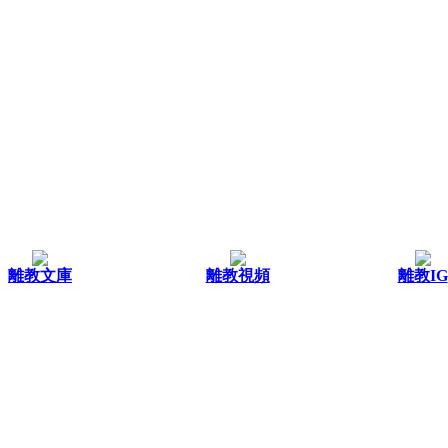
離教文庫
離教視頻
離教IG