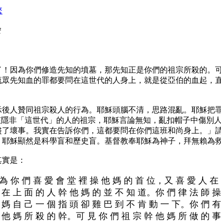
繁
輯
了！因為你們修造先知的墳墓，那先知正是你們的祖宗所殺的。
流眾先知血的罪都要問在這世代的人身上，就是從亞伯的血起，
示後人贊同祖宗殺人的行為。耶穌頭腦不清，思路混亂。耶穌把
譜，該隱非「這世代」的人的祖宗，耶穌言論無知，亂扣帽子中傷
盡了壞事。我實在告訴你們，這都要問在你們這班和尚身上。」
。耶穌顯然是科學盲和歷史盲。基督教奉耶穌為神子，拜無賴為
其實是：
為 你 們 喜 愛 會 堂 裡 操 他 媽 的 首 位，又 喜 愛 人 在
 在 上 面 的 人 幹 他 媽 的 並 不 知 道。你 們 律 法 師 操
 媽 自 己 一 個 指 頭 卻 雞 巴 到 不 肯 動 一 下。你 們 有
 他 媽 所 殺 的 幹。可 見 你 們 祖 宗 幹 他 媽 所 做 的 事