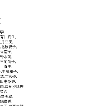
,
,
季,
有川真生,
長月亞美,
,北原愛子,
香南子,
野水萌,
三宅尚子,
川直美,
,中澤裕子,
花,二宮優,
田惠梨香,
由,奈良沙緒理,
梨沙,
西野美緒,
鳩廣香,