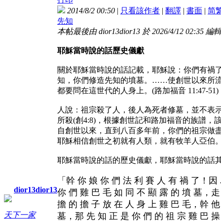
2014/8/2 00:50
|
只看該作者
|
翻譯
|
書面
|
简
先知
本帖最後由 dior13dior13 於 2026/4/12 02:35 編
耶穌當時說的話歷史儀獻
關於耶穌當時說的話記載，耶穌說：你們有禍
知，你們修造先知的墳墓。……使創世以來所
都要問在這世代的人身上。(路加福音 11:47-51)
人說：祖宗殺了人，後人為死者修墓，並不表
所殺(創4:8)，根據創世記和路加福音的族
自創世以來，直到八百多年前，你們的祖宗做
耶穌相信創世之初就有人類，就有牧羊人亞伯
耶穌當時說的話的歷史儀獻，耶穌當時說的話
「幹 你 娘 你 們 法 利 賽 人 有 禍 了！因 
dior13dior13
你 們 雞 巴 毛 如 同 不 顯 露 的 墳 墓，走
擔 的 擔 子 放 在 人 身 上 雞 巴 毛，幹 他
天下一家
墓，那 先 知 正 是 你 們 的 祖 宗 雞 巴 操