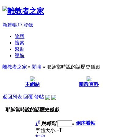
新建帳戶
登錄
論壇
搜索
幫助
導航
離教者之家
»
閒聊
» 耶穌當時說的話歷史儀獻
主網站
離教百科
返回列表
回覆
發帖
耶穌當時說的話歷史儀獻
#
1
跳轉到
»
倒序看帖
T
字體大小:
t
打印