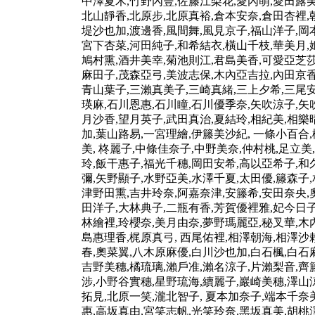
中澤夏木,竹野內豐,佐籐江梨花,愛內萌,愛田露美
北山靜香,北原步,北原真裕,倉本安奈,倉田杏裡,
堤沙也加,渡邊香,風間舞,風見京子,福山洋子,岡
宮下杏菜,河田純子,和希結衣,橫山千枝,華美月,
鳩村熏,酒井美幸,菊池則江,君島美香,可愛亞芝莎
麻田子,茂森亞弓,美波志保,木內亞吉拉,內田京香
青山葉子,三瀨真美子,三崎真緒,三上夕希,三尾安
瑛麻,石川恩惠,石川瞳,石川優季奈,矢吹涼子,矢
月沙香,望月英子,武田真治,夏結玲,相紀美,相樂
加,葉山路易,一宮理繪,伊籐美沙紀, 一條小百合
美, 柊麗子,中條佳奈子,中野美奈,仲村桃,足立
玲,飯干惠子,福光千穗,岡田安希,高以亞希子,和
彌,矢野顯子,水野亞美,水澤千夏,太田優,籐森子,
津野田熏,吉井玲奈,阿嘉奈津,安籐希,安田奈央,
田洋子,大林典子,二瓶有香,芳賀優裡雅,妃今日子
林繪裡,玲櫻奈,美月由奈,夢野瑪麗亞,秘叉華,木
島惠理香,梶原真弓, 西尾佑裡,相澤朝海,相澤沙
春,奧菜翼,八木原麻優,白川沙也加,白石楓,白石
吉野美穗,橘琉璃,瀨戶准,瀨名涼子,片瀨梨音,齊
涉,小野谷實穗,星野琉海,續麗子,巖崎美穗,澤山
拓見,北原一笑,瀧北智子, 夏本加奈子,端本千奈
惠,高坂真由,宮笑志帆,光笑玲奈,黑坂真美,胡桃