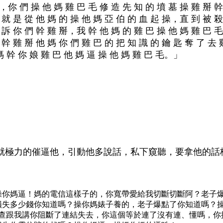
，你 們 操 他 媽 雞 巴 毛 修 造 先 知 的 墳 墓 操 雞 掰 幹
就 是 從 他 媽 的 操 他 媽 亞 伯 的 血 起 操，直 到 被 殺 
 訴 你 們 幹 雞 掰，我 幹 他 媽 的 雞 巴 操 他 媽 雞 巴 毛
 幹 雞 掰 他 媽 你 們 雞 巴 的 把 知 識 的 鑰 匙 奪 了 去
媽 幹 你 娘 雞 巴 他 媽 逼 操 他 媽 雞 巴 毛。」
就極力的催逼他，引動他多說話，私下窺聽，要拿他的話
操你媽逼！媽的電信這樣子的，你寬帶愛給我切斷切斷阿？老子
損失多少錢你知道嗎？操你媽婊子養的，老子爆點了你知道嗎？
檢查跟我講你阻斷了連結失去，你這個等於連了沒有連、懂嗎，你