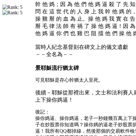
幹 他 媽；因 為 他 們 他 媽 逼 殺 了 先 知
問 在 這 世 代 的 人 身 上 我 幹 他 媽 的，
操 雞 掰 的 血 為 止。操 他 媽 我 實 在 告
掰 毛 律 法 師 有 禍 了 操 他 媽 逼！因 為
他 媽 逼 你 們 也 雞 巴 阻 擋 他 們 操 他 
當時人紀念基督刻在碑文上的儀文遺獻
－－全名為－－
景耶穌流行猶太碑
可見耶穌是存心幹猶太人至死。
後續－耶穌從那裡出來，文士和法利賽人
上下操你媽逼！
後記：
操你媽逼、操你媽逼，老子一秒鐘幾百萬上下
子在炒股票你知道嗎？操你媽的逼老子炒股票
逼！我所有QQ都掉線，然後那個的交易軟件