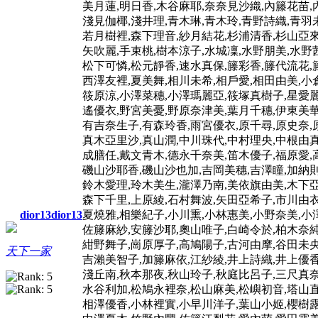
美月蓮,明日香,木谷麻耶,奈奈見沙織,內籐花苗,
淺見伽椰,淺井理,青木琳,青木玲,青野詩織,青羽
若月樹裡,森下理音,紗月結花,杉浦清香,杉山亞來
矢吹麗,手束桃,樹本涼子,水城凜,水野朋美,水野
松下可憐,松元靜香,速水真保,籐彩香,籐代流花,
西澤友裡,夏美舞,相川未希,相戶愛,相田由美,小
筱原涼,小澤菜穗,小澤瑪麗亞,筱塚真樹子,星愛麗
遙優衣,野宮美憂,野原奈津美,葉月千穗,伊東美華
有吉奈生子,有森玲香,雨宮優衣,原千尋,原史奈,
真木亞里沙,真山潤,中川珠代,中村理央,中根由真
成膳任,戴文青木,德永千奈美,笛木優子,福原愛,
磯山沙耶香,磯山沙也加,吉岡美穗,吉澤瞳,加納則
鈴木愛理,玲木美生,瀧澤乃南,美依旗由美,木下亞
森下千里,上原綾,石村舞波,矢田亞希子,市川由衣
夏燒雅,相樂紀子,小川熏,小林惠美,小野奈美,小
dior13dior13
佐籐麻紗,安籐沙耶,奧山唯子,白崎令於,柏木奈純
紺野舞子,崗原厚子,高鳩陽子,古河由摩,谷田未央
天下一家
吉瀨美智子,加籐麻依,江紗綾,井上詩織,井上優香
淺丘南,秋本那夜,秋山玲子,秋庭比呂子,三尺真奈
水谷利加,松鳩永裡奈,松山麻美,松嶼初音,塔山直
相澤優香,小林裡實,小早川洋子,葉山小姬,櫻樹露