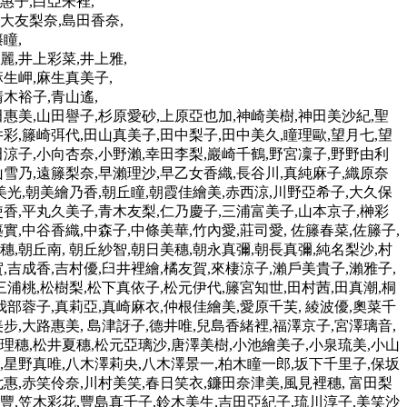
惠子,白亞朱裡,
大友梨奈,島田香奈,
瞳,
麗,井上彩菜,井上雅,
麻生岬,麻生真美子,
清木裕子,青山遙,
田惠美,山田譽子,杉原愛砂,上原亞也加,神崎美樹,神田美沙紀,聖
井彩,籐崎弭代,田山真美子,田中梨子,田中美久,瞳理歐,望月七,望
田涼子,小向杏奈,小野瀨,幸田李梨,巖崎千鶴,野宮凜子,野野由利
山雪乃,遠籐梨奈,早瀨理沙,早乙女香織,長谷川,真純麻子,織原奈
朝美光,朝美繪乃香,朝丘瞳,朝霞佳繪美,赤西涼,川野亞希子,大久保
使香,平丸久美子,青木友梨,仁乃慶子,三浦富美子,山本京子,榊彩
實,中谷香織,中森子,中條美華,竹內愛,莊司愛, 佐籐春菜,佐籐子,
穗,朝丘南, 朝丘紗智,朝日美穗,朝永真彌,朝長真彌,純名梨沙,村
,吉成香,吉村優,臼井裡繪,橘友賀,來棲涼子,瀨戶美貴子,瀨雅子,
三浦桃,松樹梨,松下真依子,松元伊代,籐宮知世,田村茜,田真潮,桐
我部蓉子,真莉亞,真崎麻衣,仲根佳繪美,愛原千芙, 綾波優,奧菜千
步,大路惠美, 島津訝子,德井唯,兒島香緒裡,福澤京子,宮澤璃音,
岡理穗,松井夏穗,松元亞璃沙,唐澤美樹,小池繪美子,小泉琉美,小山
子,星野真唯,八木澤莉央,八木澤景一,柏木瞳一郎,坂下千里子,保坂
七惠,赤笑伶奈,川村美笑,春日笑衣,鐮田奈津美,風見裡穗, 富田梨
美豐,笠木彩花,豐島真千子,鈴木美生,吉田亞紀子,琉川淳子,美笑沙