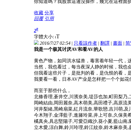
你知道嗎？我股票這邊沒操作，幾元在這裡面
收藏
分享
回覆
引用
#
2
T
字體大小:
t
2016/7/27 02:54
|
只看該作者
|
翻譯
|
書面
|
简
我是一个极其讨厌AV和看AV的人
黄色产物，如同洪水猛兽，毒害着年轻一代，
当然，我也看过，每当夜深人静的时候，我也
但我看这些片子，是批判的看，是仇恨的看，
我要看一看，日本AV产业是怎样把一个个如花
而至于那些什么，
北條香理,蒼井空,川濱奈美,堤莎也加,町田梨乃,
岡崎結由,岡田麗奈,高木萌美,高田禮子,高原流美
河井梨緒,黑崎扇菜,紅月流奈,華歌戀,吉川萌,及
今木翔子,金澤藍子,進籐玲菜,井上可奈,久保美希
橘真央,具志堅陽子,可愛亞織沙,葵小夏,藍山南,
立木愛,涼白舞,鈴川玲理,鈴江紋奈,鈴木麻奈美,