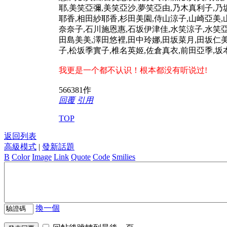
耶,美笑亞彌,美笑亞沙,夢笑亞由,乃木真利子,乃
耶香,相田紗耶香,杉田美園,侍山涼子,山崎亞美,
奈奈子,石川施恩惠,石坂伊津佳,水笑涼子,水笑亞
田島美美,澤田悠裡,田中玲娜,田坂菜月,田坂仁美
子,松坂季實子,椎名英姬,佐倉真衣,前田亞季,坂本冬
我更是一个都不认识！根本都没有听说过!
566381作
回覆
引用
TOP
返回列表
高級模式
|
發新話題
B
Color
Image
Link
Quote
Code
Smilies
換一個