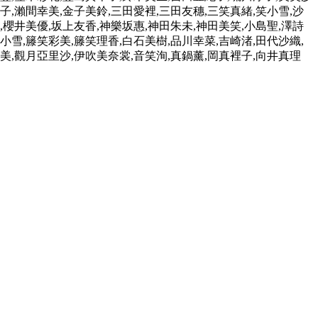
子,瀨間幸美,金子美鈴,三田愛裡,三田友穗,三笑真緒,笑小雪,沙
,櫻井美優,坂上友香,神樂坂惠,神田朱未,神田美笑,小島聖,澤詩
小雪,籐笑彩美,籐笑理香,白石美樹,品川幸菜,吉崎渚,田代沙織,
美,觀月亞里沙,伊吹美奈裳,音笑洵,真鍋薰,岡真裡子,向井真理