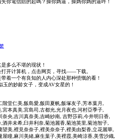
損失你電信賠的起嗎？操你媽逼，操媽你媽的逼吽！
繁
这是多么不堪的现状！
会打开计算机，点击网页，寻找——下载。
是带着一个有良知的人内心深处那种愤慨的看！
似玉的妙龄女子，变成AV女星的！
二階堂仁美,飯島愛,飯田夏帆,飯塚友子,芳本葉月,
,宮本真美,宮島司,古都光,光月夜也,河村亞季子,
川奈央,吉川真奈美,吉崎紗南, 吉野莎莉,今井明日香,
,酒井未希,臼井利奈,菊池麗香,菊池英里,菊池智子,
蘭望美,裡見奈奈子,裡美奈奈子,裡美由梨香,立花麗華,
蘆屋瞳,麻川美緒,麻生葉子,美裡霞,美崎涼香,美雪沙織,