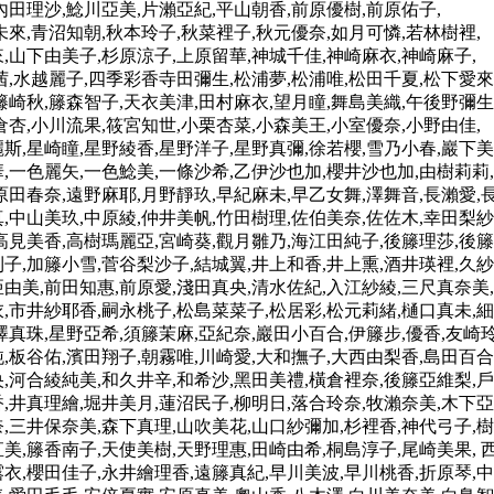
內田理沙,鯰川亞美,片瀨亞紀,平山朝香,前原優樹,前原佑子,
未來,青沼知朝,秋本玲子,秋菜裡子,秋元優奈,如月可憐,若林樹裡,
,山下由美子,杉原涼子,上原留華,神城千佳,神崎麻衣,神崎麻子,
茜,水越麗子,四季彩香寺田彌生,松浦夢,松浦唯,松田千夏,松下愛來
籐崎秋,籐森智子,天衣美津,田村麻衣,望月瞳,舞島美織,午後野彌生
倉杏,小川流果,筱宮知世,小栗杏菜,小森美王,小室優奈,小野由佳,
斯,星崎瞳,星野綾香,星野洋子,星野真彌,徐若櫻,雪乃小春,巖下美
,一色麗矢,一色鯰美,一條沙希,乙伊沙也加,櫻井沙也加,由樹莉莉,
原田春奈,遠野麻耶,月野靜玖,早紀麻未,早乙女舞,澤舞音,長瀨愛,
,中山美玖,中原綾,仲井美帆,竹田樹理,佐伯美奈,佐佐木,幸田梨紗
高見美香,高樹瑪麗亞,宮崎葵,觀月雛乃,海江田純子,後籐理莎,後籐
子,加籐小雪,菅谷梨沙子,結城翼,井上和香,井上熏,酒井瑛裡,久紗
由美,前田知惠,前原愛,淺田真央,清水佐紀,入江紗綾,三尺真奈美,
,市井紗耶香,嗣永桃子,松島菜菜子,松居彩,松元莉緒,樋口真未,細
澤真珠,星野亞希,須籐茉麻,亞紀奈,巖田小百合,伊籐步,優香,友崎玲
,板谷佑,濱田翔子,朝霧唯,川崎愛,大和撫子,大西由梨香,島田百合
,河合綾純美,和久井辛,和希沙,黑田美禮,橫倉裡奈,後籐亞維梨,戶
,井真理繪,堀井美月,蓮沼民子,柳明日,落合玲奈,牧瀨奈美,木下亞
,三井保奈美,森下真理,山吹美花,山口紗彌加,杉裡香,神代弓子,樹
美,籐香南子,天使美樹,天野理惠,田崎由希,桐島淳子,尾崎美果, 
衣,櫻田佳子,永井繪理香,遠籐真紀,早川美波,早川桃香,折原琴,中