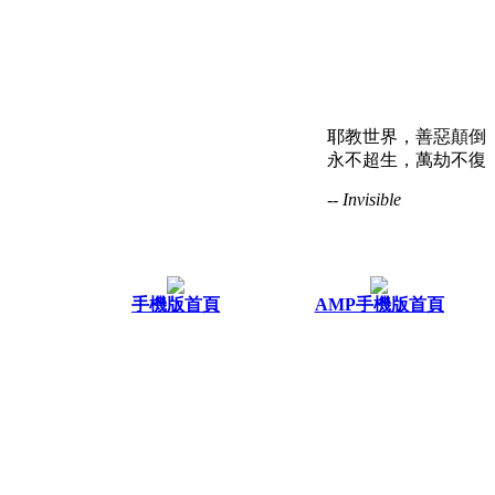
耶教世界，善惡顛倒
永不超生，萬劫不復
-- Invisible
手機版首頁
AMP手機版首頁