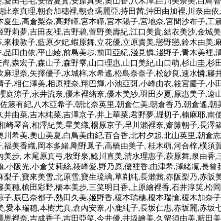
,愛田毛毛,安倍夏實,安原真美,奧山香,八木澤,白川美奈美,白鳥智
朝比奈真理,朝倉加穗裡,朝倉瑪麗亞,持田茜,沖田由加裡,川奈由依,
本夏生,高倉梨奈,高野瞳,宮本瞳,宮本陽子,宮地奈,宮間沙布子,工籐
姬野莉夢,吉田友裡,吉野碧,菅野美壽紀,江口美貴,結衣美沙,金城美
,來棲敦子,藍原夕妃,蝦原舞,立花優,立原貴美,戀野戀,鈴木由美,
,品田由依,平山綾,前島美步,前田亞紀,淺見憐,淺野子,青木美裡,
齊,森宏子,森山子,森野雫,山口理惠,山口美紀,山口萌,杉山圭,杉
吹麻理奈,矢擇優子,水城梓,水希遙,松島奈奈子,松紗良,速水憐,籐
晴子,相仁澤美,相原裡奈,翔巴輝,小池亞弭,小峰由衣,筱宮慶子,小
,櫻庭涼子,永井流奈,優木裡緒奈,優木美紗,羽田夕夏,原惠美子,遠
美,佐籐有紀,八木亞希子,朝比奈英里,朝倉仁美,朝倉香乃,朝倉遙,
久井由菜,吉木純菜,吉澤京子,井上華菜,君野夢,堀切子,楠麻耶,南
相崎琴音,相澤紀美,星美織,楊原京子,早川瀨裡奈,齋籐朝子,長澤築
奧川希美,奧山美夏,白鳥美由紀,百合香,北村夕起,北山英里,朝倉志
,福美香織,岡本多緒,剛野鳳子,高橋由美子, 桂木萌,河合梓,橫須賀
內美步, 木尾原真弓,牧野泉,鯰川直美,清水理惠子,萩原舞,泉由香,
賴,小阪光,小倉艾莉絲,筱峰愛,野乃原,優裡香,由津希,澤緒凜,長曾
麻梨子,寶來美雪,北原雪,寶生琉璃,草剃純,長瀨茜,赤阪梨乃,赤阪美
籐美穗,槍田彩野,橋本美步,三笑明日香,上原繪裡香,石井淳笑,松
涼子,辰巳奈都子,熱田久美,姬野香,榎本瑞穗,榎本瑞愴,榎木加奈
美,愛本瑞穗,本樹尤真,倉內安奈,小鹿純子,長坂仁惠,赤坂麗,赤坂
澤馬裡奈,吉成香子,吉田亞笑,今井優,井坂繪美,久留須由美,藍田