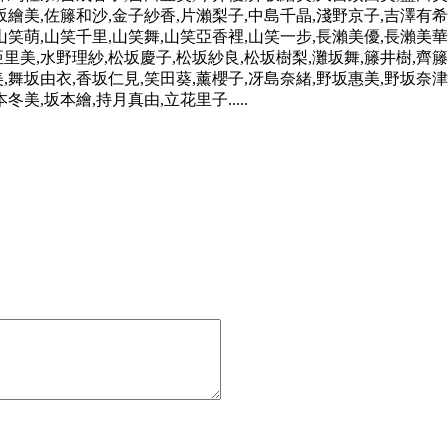
坂繪美,佐籐和沙,金子紗香,片瀨梨子,中島千晶,淺野京子,吉澤有希
山笑萌,山笑千里,山笑舞,山笑亞香裡,山笑一步,長瀨美優,長瀨美華
里美,水野理紗,松坂慶子,松坂紗良,松坂樹梨,灘坂舞,籐井樹,齊籐
,舞坂由衣,香坂仁見,笑田葵,薰櫻子,冴島奈緒,野坂惠美,野坂奈津
美,坂本繪,持月真由,立花里子.....