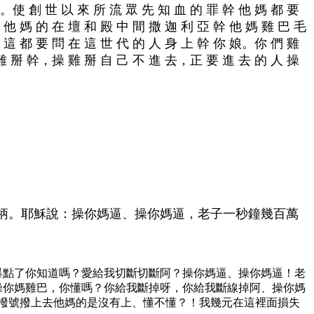
。使 創 世 以 來 所 流 眾 先 知 血 的 罪 幹 他 媽 都 要
他 媽 的 在 壇 和 殿 中 間 撒 迦 利 亞 幹 他 媽 雞 巴 毛
 這 都 要 問 在 這 世 代 的 人 身 上 幹 你 娘。你 們 雞
 雞 掰 幹，操 雞 掰 自 己 不 進 去，正 要 進 去 的 人 操
柄。耶穌說：操你媽逼、操你媽逼，老子一秒鐘幾百萬
爆點了你知道嗎？愛給我切斷切斷阿？操你媽逼、操你媽逼！老
操你媽雞巴，你懂嗎？你給我斷掉呀，你給我斷線掉阿、操你媽
撥號撥上去他媽的是沒有上、懂不懂？！我幾元在這裡面損失