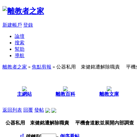
新建帳戶
登錄
論壇
搜索
幫助
導航
離教者之家
»
焦點剪報
» 公器私用 束健銘遭解除職責 平
主網站
離教百科
離教文庫
返回列表
回覆
發帖
公器私用 束健銘遭解除職責 平機會道歉並展開內部調查
#
1
跳轉到
»
倒序看帖