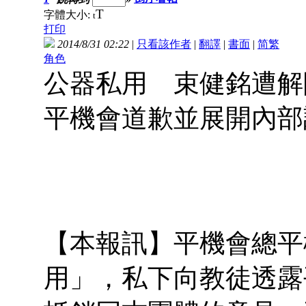
T
字體大小:
t
打印
2014/8/31 02:22
|
只看該作者
|
翻譯
|
書面
|
简
繁
角色
公器私用 束健銘遭
平機會道歉並展開內部
【本報訊】平機會總平
用」，私下向教徒透露