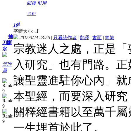
回覆
引用
TOP
#
10
T
字體大小:
t
抽
2015/3/24 23:55
|
只看該作者
|
翻譯
|
書面
|
简
繁
刀斷
宗教迷人之處，正是「
水
入研究」也有門路。正
管理
員
讓聖靈進駐你心內」就
本聖經，而要深入研究
關釋經書籍以至萬千屬
一生埋首於此了。