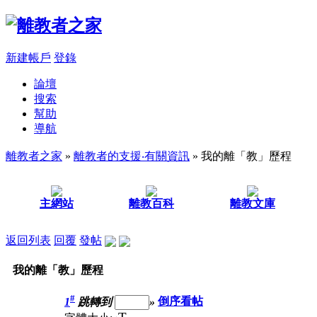
新建帳戶
登錄
論壇
搜索
幫助
導航
離教者之家
»
離教者的支援‧有關資訊
» 我的離「教」歷程
主網站
離教百科
離教文庫
返回列表
回覆
發帖
我的離「教」歷程
#
1
跳轉到
»
倒序看帖