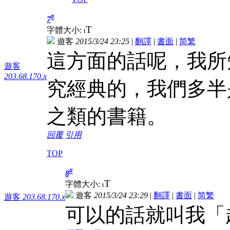
#
7
T
字體大小:
t
遊客
2015/3/24 23:25
|
翻譯
|
書面
|
简
繁
這方面的話呢，我所
遊客
203.68.170.x
究經典的，我們多半
之類的書籍。
回覆
引用
TOP
#
8
T
字體大小:
t
遊客
2015/3/24 23:29
|
翻譯
|
書面
|
简
繁
遊客
203.68.170.x
可以的話就叫我「