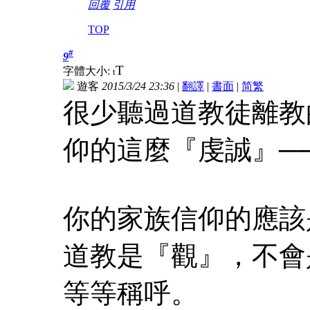
回覆
引用
TOP
#
9
T
字體大小:
t
遊客
2015/3/24 23:36
|
翻譯
|
書面
|
简
繁
很少聽過道教徒離教
仰的這麼『虔誠』─
你的家族信仰的應該
道教是『觀』，不會是
等等稱呼。