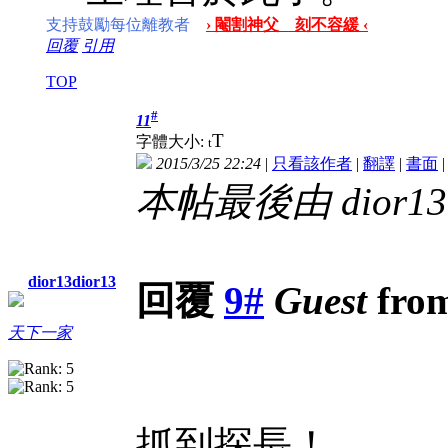
支持鼓勵每位離教者
› 閹割神父 刻不容緩 ‹
回覆
引用
TOP
#
11
T
字體大小:
t
2015/3/25 22:24
|
只看該作者
|
翻譯
|
書面
本帖最後由 dior13di
dior13dior13
回覆
9#
Guest
from
天下一家
抓到探長！