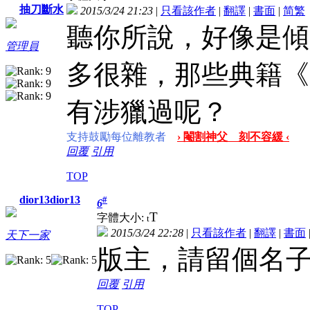
抽刀斷水
2015/3/24 21:23
|
只看該作者
|
翻譯
|
書面
|
简
繁
聽你所說，好像是傾
管理員
多很雜，那些典籍《
有涉獵過呢？
支持鼓勵每位離教者
› 閹割神父 刻不容緩 ‹
回覆
引用
TOP
dior13dior13
#
6
T
字體大小:
t
2015/3/24 22:28
|
只看該作者
|
翻譯
|
書面
天下一家
版主，請留個名
回覆
引用
TOP