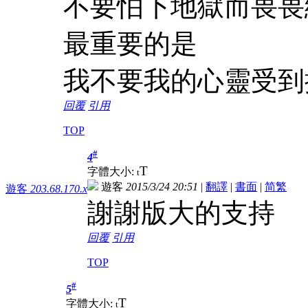
不要怕下地獄而畏畏
最重要的是
我不要我的心靈受到
回覆
引用
TOP
#
4
T
字體大小:
t
遊客
2015/3/24 20:51
|
翻譯
|
書面
|
简
繁
遊客
203.68.170.x
謝謝版大的支持
回覆
引用
TOP
#
5
T
字體大小:
t