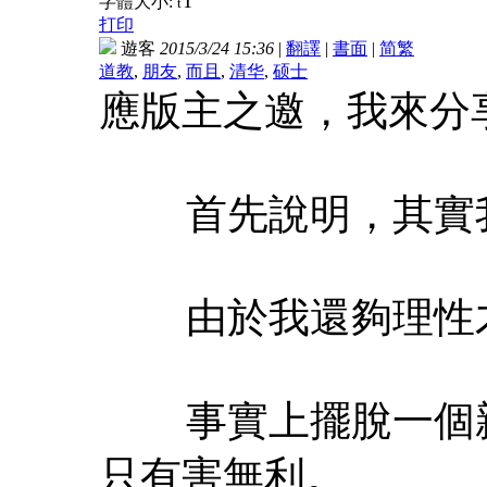
T
字體大小:
t
打印
遊客
2015/3/24 15:36
|
翻譯
|
書面
|
简
繁
道教
,
朋友
,
而且
,
清华
,
硕士
應版主之邀，我來分
首先說明，其實我離
由於我還夠理性才
事實上擺脫一個親人
只有害無利。