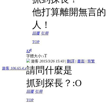
他打算離開無言的
人！
回覆
引用
TOP
#
12
T
字體大小:
t
遊客
2015/3/26 15:43
|
翻譯
|
書面
|
简
繁
請問什麼是
遊客
106.65.4.x
抓到探長？:O
回覆
引用
TOP