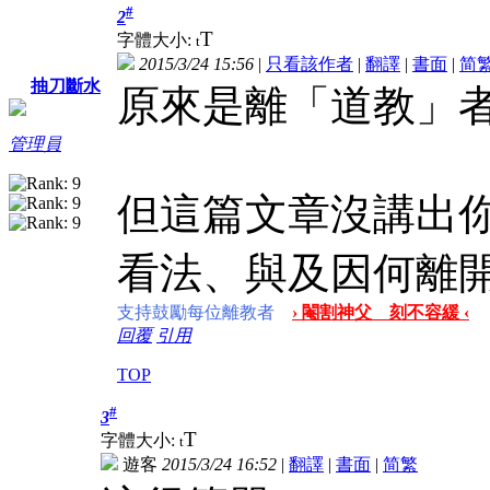
#
2
T
字體大小:
t
2015/3/24 15:56
|
只看該作者
|
翻譯
|
書面
|
简
抽刀斷水
原來是離「道教」
管理員
但這篇文章沒講出
看法、與及因何離
支持鼓勵每位離教者
› 閹割神父 刻不容緩 ‹
回覆
引用
TOP
#
3
T
字體大小:
t
遊客
2015/3/24 16:52
|
翻譯
|
書面
|
简
繁