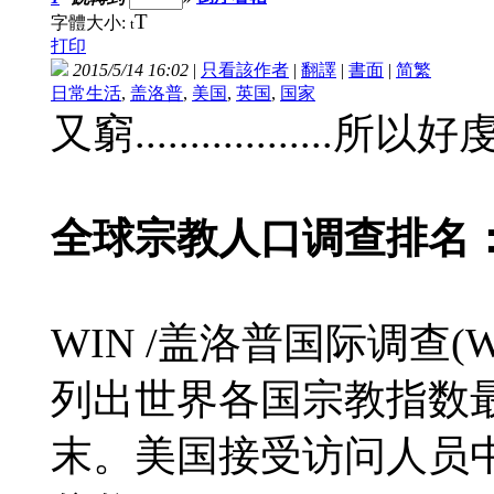
T
字體大小:
t
打印
2015/5/14 16:02
|
只看該作者
|
翻譯
|
書面
|
简
繁
日常生活
,
盖洛普
,
美国
,
英国
,
国家
又窮..................所以
全球宗教人口调查排名：
WIN /盖洛普国际调查(WIN/G
列出世界各国宗教指数
末。美国接受访问人员中