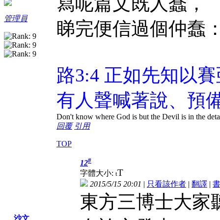
寫呢篇文既人蠢，
管理員
睇完便信過個仲蠢
路3:4 正如先知
有人聲喊著說、預
Don't know where God is but the Devil is in the deta
回覆
引用
TOP
#
12
T
字體大小:
t
2015/5/15 20:01
|
只看該作者
|
翻譯
|
東方三博士大家
沙文