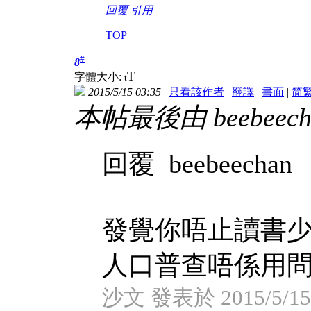
回覆
引用
TOP
#
8
T
字體大小:
t
2015/5/15 03:35
|
只看該作者
|
翻譯
|
書面
|
简
本帖最後由 beebeechan
回覆 beebeechan
發覺你唔止讀書
人口普查唔係用問卷?
沙文 發表於 2015/5/15 