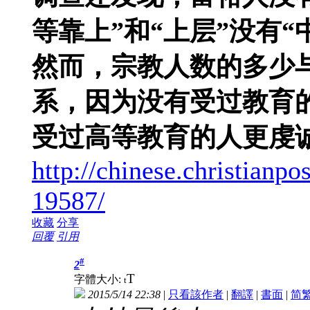
等靠上”和“上层”没有“
然而，宗教人数的多少
系，因为没有受过教育
受过高等教育的人更虔
http://chinese.christia
19587/
收藏
分享
回覆
引用
#
2
T
字體大小:
t
2015/5/14 22:38
|
只看該作者
|
翻譯
|
書面
|
简