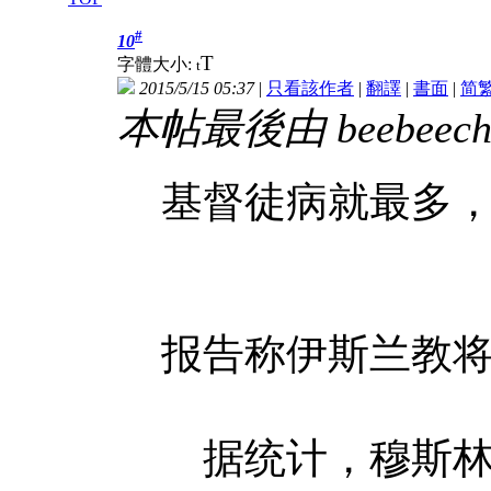
#
10
T
字體大小:
t
2015/5/15 05:37
|
只看該作者
|
翻譯
|
書面
|
简
本帖最後由 beebeechan
基督徒病就最多
报告称伊斯兰教
据统计，穆斯林人