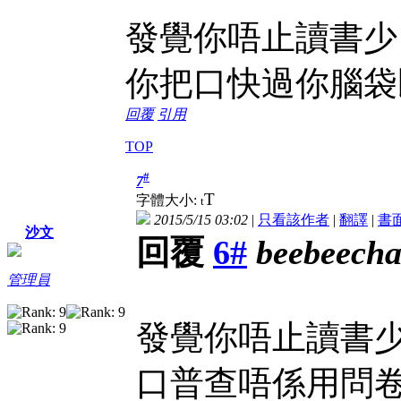
發覺你唔止讀書少
你把口快過你腦袋
回覆
引用
TOP
#
7
T
字體大小:
t
2015/5/15 03:02
|
只看該作者
|
翻譯
|
書
沙文
回覆
6#
beebeech
管理員
發覺你唔止讀書
口普查唔係用問卷