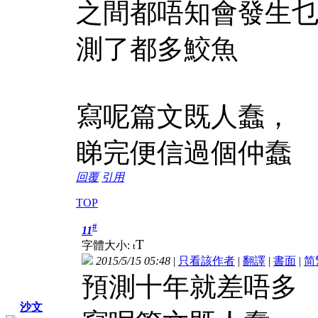
之間都唔知會發生乜
測了都多鮫魚
寫呢篇文既人蠢，
睇完便信過個仲蠢
回覆
引用
TOP
#
11
T
字體大小:
t
2015/5/15 05:48
|
只看該作者
|
翻譯
|
書面
|
简
預測十年就差唔多
沙文