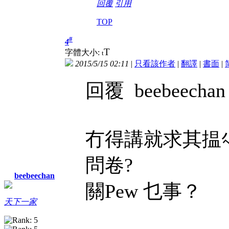
回覆
引用
TOP
#
4
T
字體大小:
t
2015/5/15 02:11
|
只看該作者
|
翻譯
|
書面
|
回覆 beebeechan
冇得講就求其揾
問卷?
beebeechan
關Pew 乜事？
天下一家