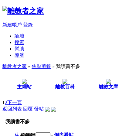
新建帳戶
登錄
論壇
搜索
幫助
導航
離教者之家
»
焦點剪報
» 我讀書不多
主網站
離教百科
離教文庫
1
2
下一頁
返回列表
回覆
發帖
我讀書不多
#
1
跳轉到
»
倒序看帖