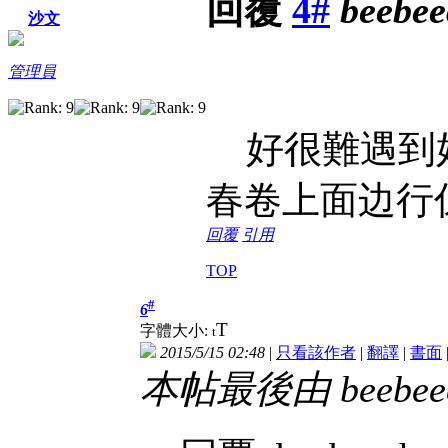
回覆
4#
beebe
沙文
管理員
好很難遇到好
春卷上面边行係Pe
回覆
引用
TOP
#
6
T
字體大小:
t
2015/5/15 02:48
|
只看該作者
|
翻譯
|
書面
本帖最後由 beebeech