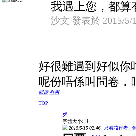
我遇上您，都算有 
沙文 發表於 2015/5/15
好很難遇到好似你
呢份唔係叫問卷，
回覆
引用
TOP
#
5
T
字體大小:
t
2015/5/15 02:46
|
只看該作者
|