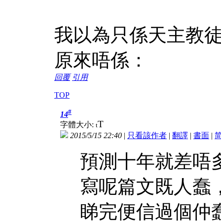
我以為只係天主教
原來唔係：
回覆
引用
TOP
#
14
T
字體大小:
t
2015/5/15 22:40
|
只看該作者
|
翻譯
|
書面
|
預測十年就差唔
寫呢篇文既人蠢
睇完便信過個仲