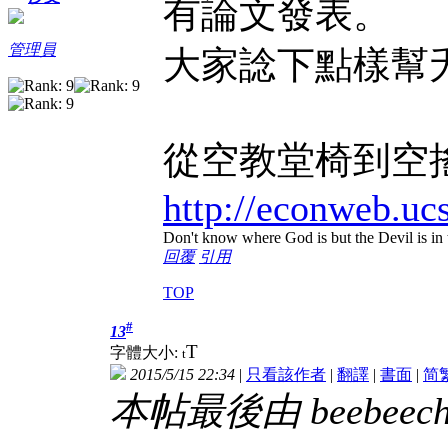
有論文發表。
管理員
大家諗下點樣幫
從空教堂椅到空
http://econweb.uc
Don't know where God is but the Devil is in t
回覆
引用
TOP
#
13
T
字體大小:
t
2015/5/15 22:34
|
只看該作者
|
翻譯
|
書面
|
简
本帖最後由 beebeechan