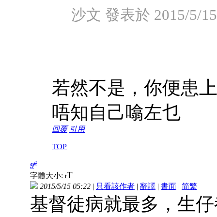
沙文 發表於 2015/5/15 
若然不是，你便患
唔知自己噏左乜
回覆
引用
TOP
#
9
T
字體大小:
t
2015/5/15 05:22
|
只看該作者
|
翻譯
|
書面
|
简
繁
基督徒病就最多，生仔