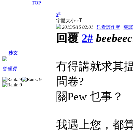
TOP
#
3
T
字體大小:
t
2015/5/15 02:01
|
只看該作者
|
翻譯
回覆
2#
beebee
沙文
冇得講就求其
管理員
問卷?
關Pew 乜事？
我遇上您，都算