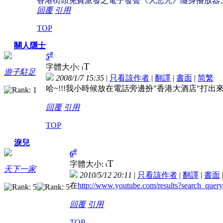
香港街頭免費派發之電子發聲《大悲咒》隨身播放器
回覆
引用
TOP
關人隱士
#
5
T
字體大小:
t
遊子駐足
2008/1/7 15:35
|
只看該作者
|
翻譯
|
書面
|
简
繁
哈~!!!我小時候放在電話旁邊扮"香港大酒店"打出來
回覆
引用
TOP
淚兒
#
6
T
字體大小:
t
天下一家
2010/5/12 20:11
|
只看該作者
|
翻譯
|
書面
在
http://www.youtube.com/results?search_qu
回覆
引用
TOP