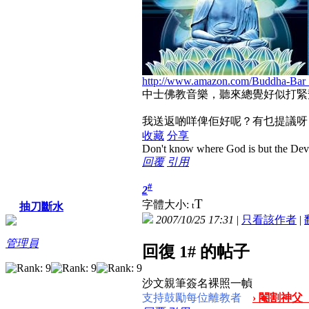
http://www.amazon.com/Buddha-Bar 
中士佛教音樂，聽來總覺好似打緊
我送返啲咩俾佢好呢？有乜提議呀
收藏
分享
Don't know where God is but the Devil 
回覆
引用
#
2
T
字體大小:
t
抽刀斷水
2007/10/25 17:31
|
只看該作者
|
管理員
回復 1# 的帖子
沙文親筆簽名裸照一幀
支持鼓勵每位離教者
› 閹割神父