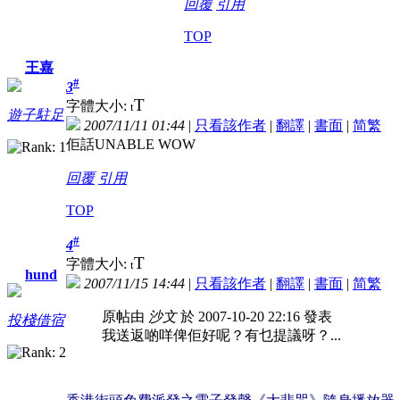
回覆
引用
TOP
王嘉
#
3
T
字體大小:
t
遊子駐足
2007/11/11 01:44
|
只看該作者
|
翻譯
|
書面
|
简
繁
佢話UNABLE WOW
回覆
引用
TOP
#
4
T
字體大小:
t
hund
2007/11/15 14:44
|
只看該作者
|
翻譯
|
書面
|
简
繁
原帖由
沙文
於 2007-10-20 22:16 發表
投棧借宿
我送返啲咩俾佢好呢？有乜提議呀？...