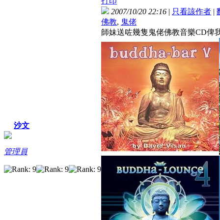
打印
2007/10/20 22:16
|
只看該作者
|
佛教
,
鬼佬
師妹送咗幾隻鬼佬佛教音樂CD俾
沙文
管理員