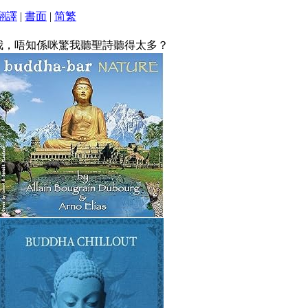
翻譯
|
書面
|
简
繁
我，唔知係咪驚我聽聖詩聽得太多？