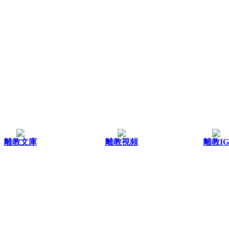
離教文庫
離教視頻
離教IG