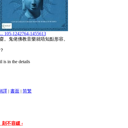
... 105-1242764-1455613
齌。鬼佬佛教音樂就唔知點形容。
？
is in the details
翻譯
|
書面
|
简
繁
 刻不容緩 ‹