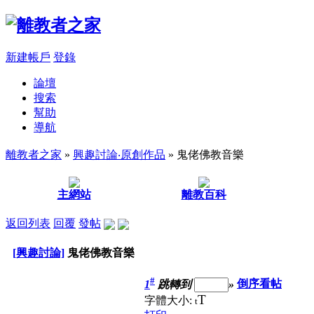
新建帳戶
登錄
論壇
搜索
幫助
導航
離教者之家
»
興趣討論‧原創作品
» 鬼佬佛教音樂
主網站
離教百科
返回列表
回覆
發帖
[興趣討論]
鬼佬佛教音樂
#
1
跳轉到
»
倒序看帖
T
字體大小:
t