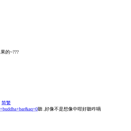
。
果的~???
|
简
繁
ery=buddha+bar&aq=0
聽 ,好像不是想像中咁好聽咋喎