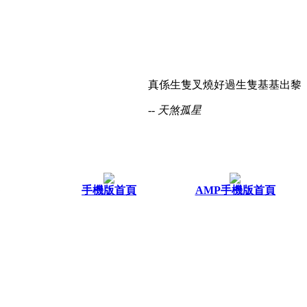
真係生隻叉燒好過生隻基基出黎
-- 天煞孤星
手機版首頁
AMP手機版首頁