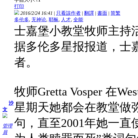
t
打印
2016/2/24 16:41
|
只看該作者
|
翻譯
|
書面
|
简
繁
多伦多
,
无神论
,
耶稣
,
人才
,
全能
士嘉堡小教堂牧师主持
据多伦多星报报道，士
者。
牧师Gretta Vosper 在W
沙
星期天她都会在教堂做
文
句，直至2001年她一
管理
員