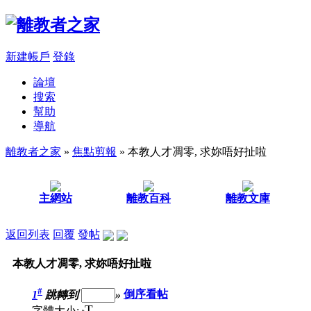
新建帳戶
登錄
論壇
搜索
幫助
導航
離教者之家
»
焦點剪報
» 本教人才凋零, 求妳唔好扯啦
主網站
離教百科
離教文庫
返回列表
回覆
發帖
本教人才凋零, 求妳唔好扯啦
#
1
跳轉到
»
倒序看帖
T
字體大小: