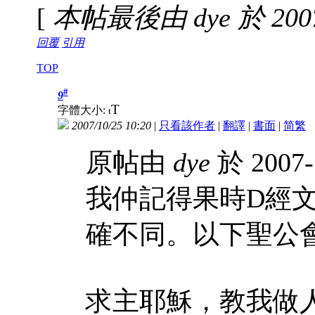
[
本帖最後由 dye 於 2007-
回覆
引用
TOP
#
9
T
字體大小:
t
2007/10/25 10:20
|
只看該作者
|
翻譯
|
書面
|
简
繁
原帖由
dye
於 2007-
我仲記得果時D經
確不同。以下聖公
求主耶穌，教我做