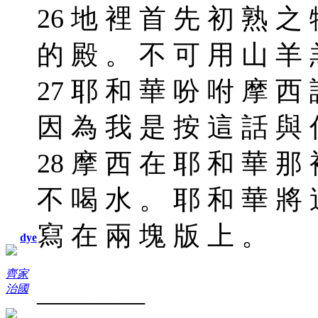
26 地 裡 首 先 初 熟 之
的 殿 。 不 可 用 山 羊
27 耶 和 華 吩 咐 摩 西
因 為 我 是 按 這 話 與
28 摩 西 在 耶 和 華 那
不 喝 水 。 耶 和 華 將
寫 在 兩 塊 版 上 。
dye
齊家
治國
————