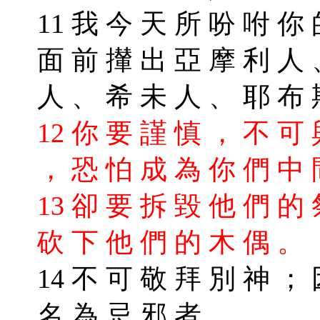
11 我 今 天 所 吩 咐 你
面 前 攆 出 亞 摩 利 人 
人 、 希 未 人 、 耶 布
12 你 要 謹 慎 ， 不 可
， 恐 怕 成 為 你 們 中
13 卻 要 拆 毀 他 們 的
砍 下 他 們 的 木 偶 。
14 不 可 敬 拜 別 神 ；
名 為 忌 邪 者 。