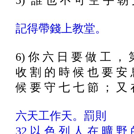
5) 誰 也 不 可 空 手 朝
記得帶錢上教堂。
6) 你 六 日 要 做 工 ，
收 割 的 時 候 也 要 安 
候 要 守 七 七 節 ； 又
六天工作天。罰則
32 以 色 列 人 在 曠 野