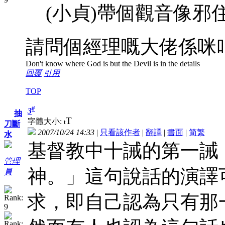
(小貞)帶個觀音像邪
請問個經理嘅大佬係咪
Don't know where God is but the Devil is in the details
回覆
引用
TOP
#
3
抽
T
字體大小:
t
刀斷
2007/10/24 14:33
|
只看該作者
|
翻譯
|
書面
|
简
繁
水
基督教中十誡的第一誡
管理
神。」這句說話的演譯
員
求，即自己認為只有那