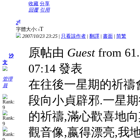
收藏
分享
回覆
引用
#
2
T
字體大小:
t
2007/10/23 23:25
|
只看該作者
|
翻譯
|
書面
|
简
繁
原帖由
Guest
from 61.
沙
文
07:14 發表
管理
在往後一星期的祈禱
員
段向小貞辟邪.一星
的祈禱,滿心歡喜地向
觀音像,嬴得漂亮,我