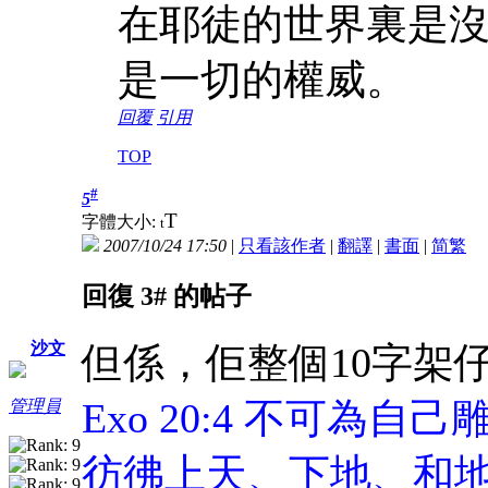
在耶徒的世界裏是
是一切的權威。
回覆
引用
TOP
#
5
T
字體大小:
t
2007/10/24 17:50
|
只看該作者
|
翻譯
|
書面
|
简
繁
回復 3# 的帖子
沙文
但係，佢整個10字架
Exo 20:4 不可
管理員
彷彿上天、下地、和