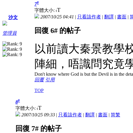
#
7
T
字體大小:
t
2007/10/25 04:41
|
只看該作者
|
翻譯
|
書面
|
沙文
回復 6# 的帖子
管理員
以前讀大秦景教學
陣細，唔識問究竟
Don't know where God is but the Devil is in the deta
回覆
引用
TOP
#
8
T
字體大小:
t
2007/10/25 09:33
|
只看該作者
|
翻譯
|
書面
|
简
繁
回復 7# 的帖子