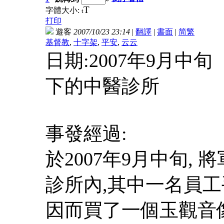
T
字體大小:
t
打印
遊客
2007/10/23 23:14
|
翻譯
|
書面
|
简
繁
基督教
,
十字架
,
平安
,
云云
日期:2007年9月中
下的中醫診所
事發經過:
於2007年9月中旬,
診所內,其中一名員工
因而買了一個玉觀音像