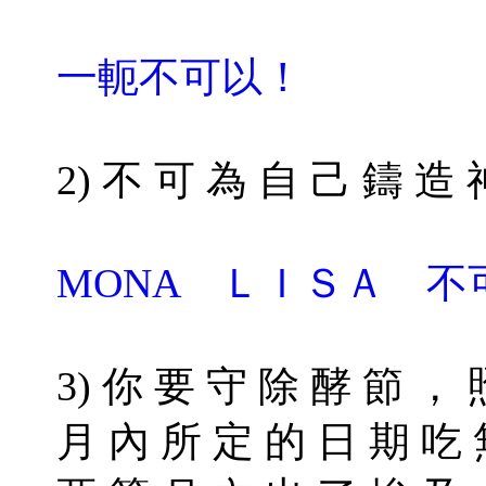
一軛不可以！
2) 不 可 為 自 己 鑄 造 
MONA ＬＩＳＡ 不
3) 你 要 守 除 酵 節 ，
月 內 所 定 的 日 期 吃 