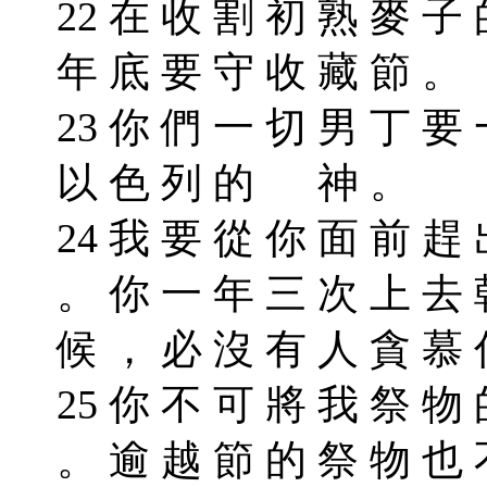
22 在 收 割 初 熟 麥 子
年 底 要 守 收 藏 節 。
23 你 們 一 切 男 丁 要
以 色 列 的 神 。
24 我 要 從 你 面 前 趕
。 你 一 年 三 次 上 去
候 ， 必 沒 有 人 貪 慕
25 你 不 可 將 我 祭 物
。 逾 越 節 的 祭 物 也