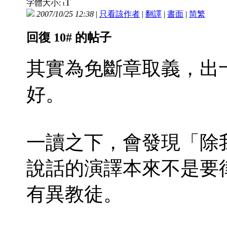
T
字體大小:
t
2007/10/25 12:38
|
只看該作者
|
翻譯
|
書面
|
简
繁
回復 10# 的帖子
其實為免斷章取義，出
好。
一讀之下，會發現「除
說話的演譯本來不是要
有異教徒。