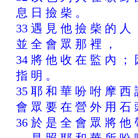
息 日 撿 柴 。
33 遇 見 他 撿 柴 的 人
並 全 會 眾 那 裡 ，
34 將 他 收 在 監 內 ；
指 明 。
35 耶 和 華 吩 咐 摩 西
會 眾 要 在 營 外 用 石
3
6 於 是 全 會 眾 將 他