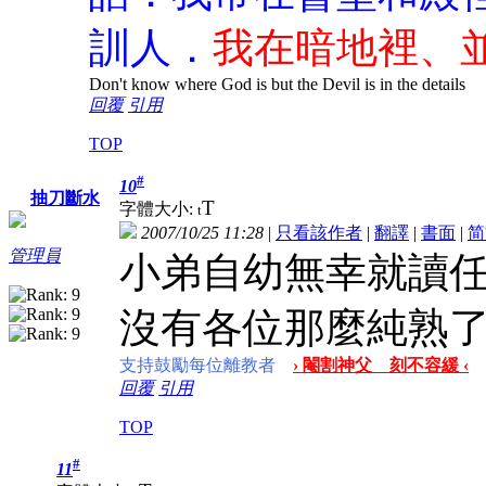
訓人．
我在暗地裡、
Don't know where God is but the Devil is in the details
回覆
引用
TOP
#
10
抽刀斷水
T
字體大小:
t
2007/10/25 11:28
|
只看該作者
|
翻譯
|
書面
|
简
管理員
小弟自幼無幸就讀
沒有各位那麼純熟
支持鼓勵每位離教者
› 閹割神父 刻不容緩 ‹
回覆
引用
TOP
#
11