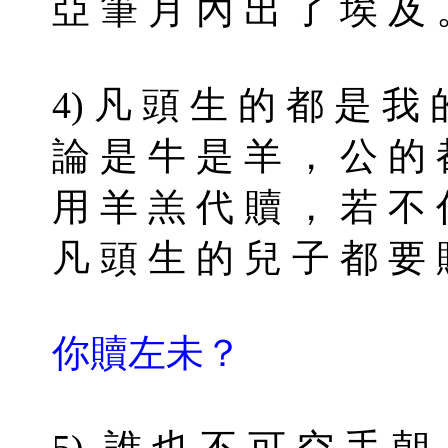
亞 筆 月 內 出 了 埃 及
4) 凡 頭 生 的 都 是 我
論 是 牛 是 羊 ， 公 的
用 羊 羔 代 贖 ， 若 不 
凡 頭 生 的 兒 子 都 要 
你贖左未？