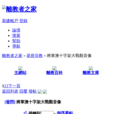
新建帳戶
登錄
論壇
搜索
幫助
導航
離教者之家
»
基督宗教
» 將軍澳十字架大戰觀音像
主網站
離教百科
離教文庫
1
2
3
下一頁
返回列表
回覆
發帖
[發問]
將軍澳十字架大戰觀音像
#
1
跳轉到
»
倒序看帖