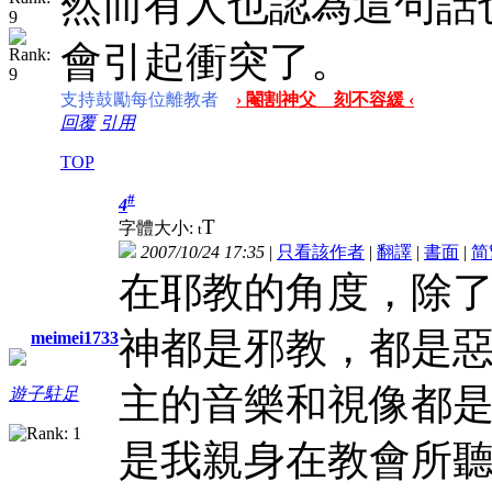
然而有人也認為這句話
會引起衝突了。
支持鼓勵每位離教者
› 閹割神父 刻不容緩 ‹
回覆
引用
TOP
#
4
T
字體大小:
t
2007/10/24 17:35
|
只看該作者
|
翻譯
|
書面
|
简
在耶教的角度，除
神都是邪教，都是
meimei1733
主的音樂和視像都是
遊子駐足
是我親身在教會所聽