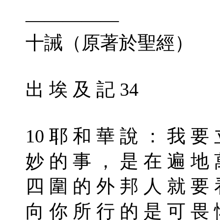
—————
十誡（原著於聖經）
出 埃 及 記 34
10 耶 和 華 說 ： 我 要
妙 的 事 ， 是 在 遍 地 
四 圍 的 外 邦 人 就 要 
向 你 所 行 的 是 可 畏