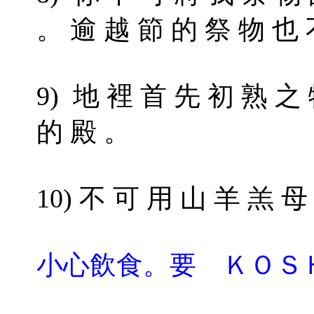
。 逾 越 節 的 祭 物 也 
9) 地 裡 首 先 初 熟 
的 殿 。
10) 不 可 用 山 羊 羔 
小心飲食。要 ＫＯＳ