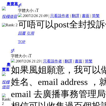
奧賣葛
#
4
T
字體大小:
t
2007/2/26 21:09
|
只看該作者
|
翻譯
|
書面
|
简
繁
投棧借宿
可唔可以post全封投
回覆
引用
TOP
#
5
T
字體大小:
t
2007/2/26 21:23
|
只看該作者
|
翻譯
|
書面
|
简
繁
奧
如果風姐願意，我可以做個on
賣葛
姓名、email address
投棧
借宿
email 去廣播事務管理
相信可以收集過百個投