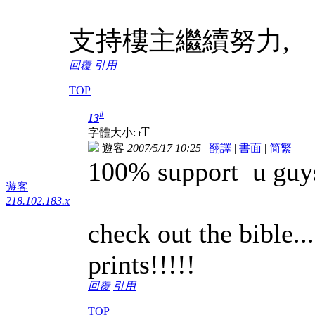
支持樓主繼續努力,
回覆
引用
TOP
#
13
T
字體大小:
t
遊客
2007/5/17 10:25
|
翻譯
|
書面
|
简
繁
100% support u guys..
遊客
218.102.183.x
check out the bible...
prints!!!!!
回覆
引用
TOP