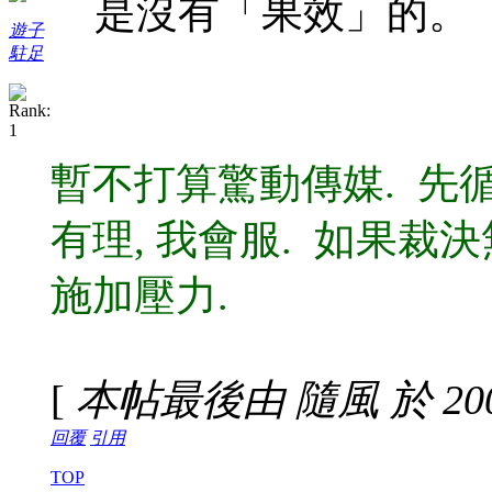
是沒有「果效」的。
遊子
駐足
暫不打算驚動傳媒. 先
有理, 我會服. 如果裁
施加壓力.
[
本帖最後由 隨風 於 2007-
回覆
引用
TOP