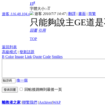
#
15
T
字體大小:
t
遊客
2010/7/7 14:47
|
翻譯
|
書面
|
简
繁
遊客
116.48.104.x
只能夠說主GE道
回覆
引用
TOP
返回列表
高級模式
|
發新話題
B
Color
Image
Link
Quote
Code
Smilies
換一個
回帖後跳轉到最後一頁
發表回覆
離教者之家
|
聯繫我們
|
Archiver
|
WAP