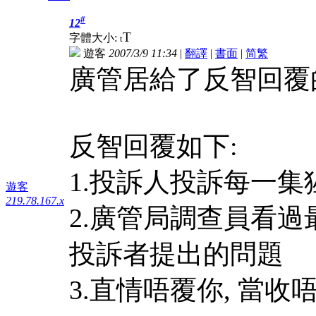
#
12
T
字體大小:
t
遊客
2007/3/9 11:34
|
翻譯
|
書面
|
简
繁
廣管居給了反智回覆的
反智回覆如下:
1.投訴人投訴每一集
遊客
219.78.167.x
2.廣管局調查員看過
投訴者提出的問題
3.直情唔覆你, 當收