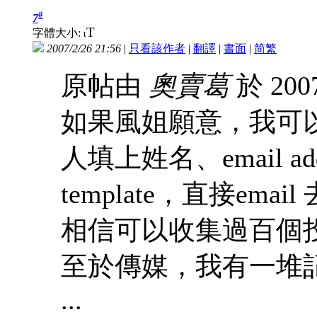
#
7
T
字體大小:
t
2007/2/26 21:56
|
只看該作者
|
翻譯
|
書面
|
简
繁
原帖由
奧賣葛
於 2007
如果風姐願意，我可以做個o
人填上姓名、email a
template，直接em
相信可以收集過百個
至於傳媒，我有一堆記者
...