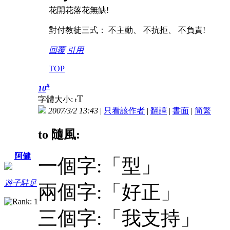
花開花落花無缺!
對付教徒三式： 不主動、 不抗拒、 不負責!
回覆
引用
TOP
#
10
T
字體大小:
t
2007/3/2 13:43
|
只看該作者
|
翻譯
|
書面
|
简
繁
to 隨風:
阿健
一個字:「型」
遊子駐足
兩個字:「好正」
三個字:「我支持」