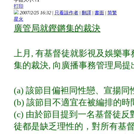
t
打印
2007/2/25 16:32
|
只看該作者
|
翻譯
|
書面
|
简
繁
星火
廣管局就鏗鏘集的裁決
上月, 有基督徒就影視及娛樂事務
集的裁決, 向廣播事務管理局提
(a) 該節目偏袒同性戀、宣揚
(b) 該節目不適宜在被編排
(c) 由於節目提到一名基督徒
徒都是缺乏理性的，對所有基