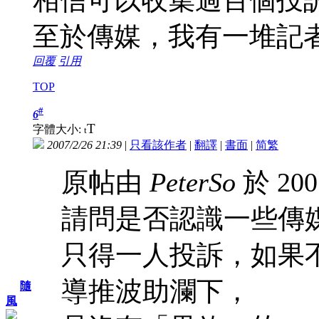
至於傳媒，我有一堆記者既
回覆
引用
TOP
#
6
T
字體大小:
t
2007/2/26 21:39
|
只看該作者
|
翻譯
|
書面
|
简
繁
原帖由
PeterSo
於 200
請問是否認識一些傳
只得一人投訴，如果
導推波助瀾下，
隨
風