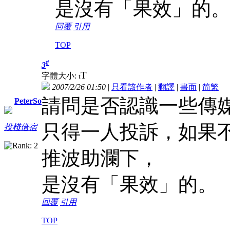
是沒有「果效」的
回覆
引用
TOP
#
3
T
字體大小:
t
2007/2/26 01:50
|
只看該作者
|
翻譯
|
書面
|
简
繁
請問是否認識一些傳
PeterSo
只得一人投訴，如果
投棧借宿
推波助瀾下，
是沒有「果效」的。
回覆
引用
TOP