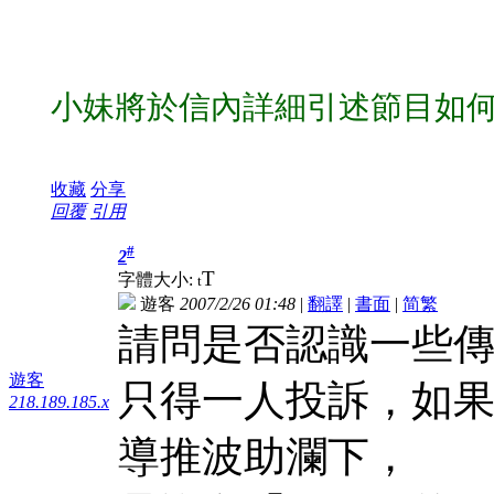
小妹將於信內詳細引述節目如何
收藏
分享
回覆
引用
#
2
T
字體大小:
t
遊客
2007/2/26 01:48
|
翻譯
|
書面
|
简
繁
請問是否認識一些
遊客
只得一人投訴，如
218.189.185.x
導推波助瀾下，