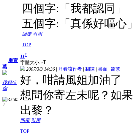
四個字:「我都認同」
五個字:「真係好嘔心
回覆
引用
TOP
#
11
奧賣
T
字體大小:
t
葛
2007/3/3 14:36
|
只看該作者
|
翻譯
|
書面
|
简
繁
好，咁請風姐加油了
投棧借
宿
想問你寄左未呢？如果
出黎？
回覆
引用
TOP