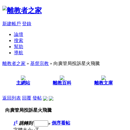
新建帳戶
登錄
論壇
搜索
幫助
導航
離教者之家
»
基督宗教
» 向廣管局投訴星火飛騰
主網站
離教百科
離教文庫
返回列表
回覆
發帖
向廣管局投訴星火飛騰
#
1
跳轉到
»
倒序看帖
T
字體大小: