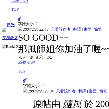
回覆
引用
TOP
#
8
T
字體大小:
t
日光
2007/2/26 22:48
|
只看該作者
|
翻譯
|
書面
|
简
繁
SO GOOD~~
投棧借宿
那風師姐你加油了喔~~
光暗一線, 正邪一念.
回覆
引用
TOP
#
9
T
字體大小:
t
2007/2/26 23:04
|
只看該作者
|
翻譯
|
書面
|
简
繁
原帖由
隨風
於 200