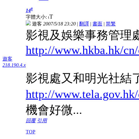
#
14
T
字體大小:
t
遊客
2007/5/18 23:20
|
翻譯
|
書面
|
简
繁
影視及娛樂事務管理處
http://www.hkba.hk/cn/
遊客
218.190.4.x
影視處又和明光社結
http://www.tela.gov.hk
機會好微...
回覆
引用
TOP