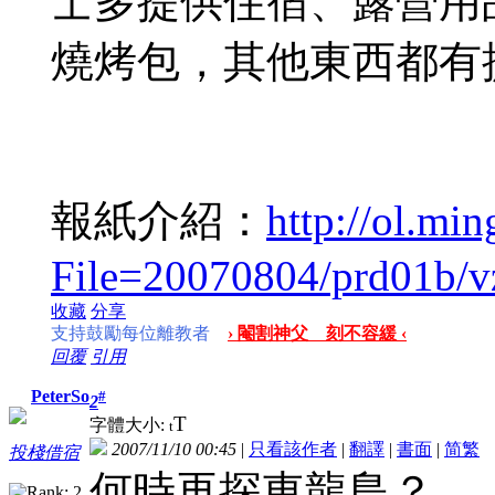
士多提供住宿、露營用
燒烤包，其他東西都有
報紙介紹：
http://ol.mi
File=20070804/prd01b/v
收藏
分享
支持鼓勵每位離教者
› 閹割神父 刻不容緩 ‹
回覆
引用
PeterSo
#
2
T
字體大小:
t
2007/11/10 00:45
|
只看該作者
|
翻譯
|
書面
|
简
繁
投棧借宿
何時再探東龍島？