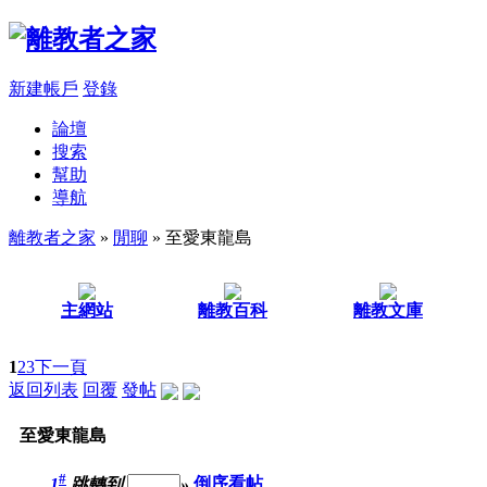
新建帳戶
登錄
論壇
搜索
幫助
導航
離教者之家
»
閒聊
» 至愛東龍島
主網站
離教百科
離教文庫
1
2
3
下一頁
返回列表
回覆
發帖
至愛東龍島
#
1
跳轉到
»
倒序看帖