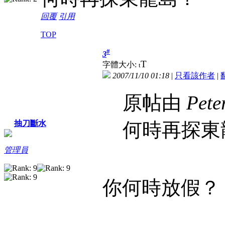
回覆
引用
TOP
#
3
T
字體大小:
t
2007/11/10 01:18
|
只看該作者
|
原帖由
Pete
何時再探東
抽刀斷水
管理員
你何時放假？