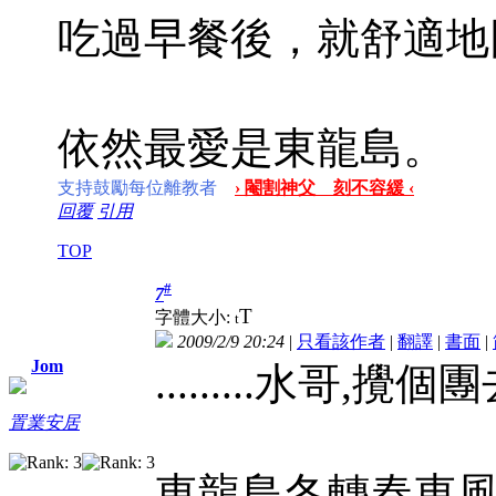
吃過早餐後，就舒適地
依然最愛是東龍島。
支持鼓勵每位離教者
› 閹割神父 刻不容緩 ‹
回覆
引用
TOP
#
7
T
字體大小:
t
2009/2/9 20:24
|
只看該作者
|
翻譯
|
書面
|
Jom
.........水哥,攪個
置業安居
東龍島冬轉春東風