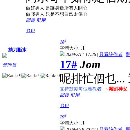
做好男人,是讓身邊所有人開心
做賤男人,只是不想自己太傷心
回覆
引用
TOP
#
18
T
字體大小:
t
抽刀斷水
2009/2/11 17:26
|
只看該作者
|
17#
Jom
管理員
呢排忙個乜..
支持鼓勵每位離教者
› 閹割神父
回覆
引用
TOP
#
19
T
字體大小:
t
2009/4/18 20:41
|
只看該作者
|