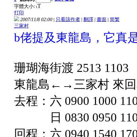
T
字體大小:
t
打印
2007/11/8 02:00
|
只看該作者
|
翻譯
|
書面
|
简
繁
三家村
b佬提及東龍島，它真
珊瑚海街渡 2513 1103
東龍島←→三家村 來回$
去程：六 0900 1000 1100
日 0830 0950 1100 
回程：六 0940 1540 17