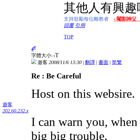
其他人有興趣
支持鼓勵每位離教者
› 閹割神父
回覆
引用
TOP
#
4
T
字體大小:
t
遊客
2008/11/6 13:30
|
翻譯
|
書面
|
简
繁
Re : Be Careful
Host on this websire.
遊客
202.60.232.x
I can warn you, when 
big big trouble.