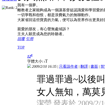
我有一個夢。
離教者之家能夠成為一個讓基督徒認識愛和學習愛的
一切爭戰和怨恨，都是浪費氣力的無聊動作。
大家省回這些寶貴的力氣，便可以為世界作出更美好
親愛的朋友，有心聲無處傾訴？
主夫人願意成為您的聆聽者。
回覆
引用
TOP
#
12
T
字體大小:
t
2009/2/10 16:35
|
只看該作者
|
翻譯
|
書面
|
简
罪過罪過~以後叫
女人無知，萬莫
潔瑩 發表於 2009/2/10