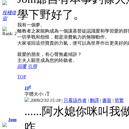
學下野好了。
投棧借
宿
我有一個夢。
離教者之家能夠成為一個讓基督徒認識愛和學習愛的群
一切爭戰和怨恨，都是浪費氣力的無聊動作。
大家省回這些寶貴的力氣，便可以為世界作出更美好的
親愛的朋友，有心聲無處傾訴？
主夫人願意成為您的聆聽者。
回覆
引用
TOP
#
10
T
字體大小:
t
2009/2/10 15:18
|
只看該作者
|
翻譯
|
書面
|
简
繁
......阿水媳你咪
Jom
咋......