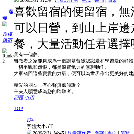
2009/2/11 11:59
|
只看該作者
|
翻譯
|
書面
|
简
繁
喜歡留宿的便留宿，無
潔
瑩
可以日營，到山上岸邊
投棧
餐，大量活動任君選擇
借宿
我有一個夢。
離教者之家能夠成為一個讓基督徒認識愛和學習愛的群體
一切爭戰和怨恨，都是浪費氣力的無聊動作。
大家省回這些寶貴的力氣，便可以為世界作出更美好的建
親愛的朋友，有心聲無處傾訴？
主夫人願意成為您的聆聽者。
回覆
引用
TOP
#
17
T
字體大小:
t
2009/2/11 14:45
|
只看該作者
|
翻譯
|
書面
|
简
繁