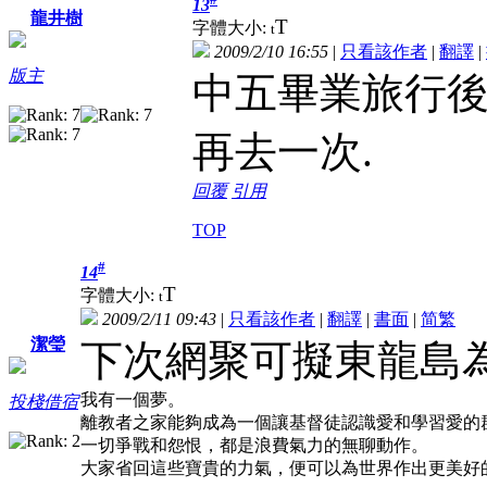
13
龍井樹
T
字體大小:
t
2009/2/10 16:55
|
只看該作者
|
翻譯
|
版主
中五畢業旅行後
再去一次.
回覆
引用
TOP
#
14
T
字體大小:
t
2009/2/11 09:43
|
只看該作者
|
翻譯
|
書面
|
简
繁
潔瑩
下次網聚可擬東龍島
我有一個夢。
投棧借宿
離教者之家能夠成為一個讓基督徒認識愛和學習愛的
一切爭戰和怨恨，都是浪費氣力的無聊動作。
大家省回這些寶貴的力氣，便可以為世界作出更美好