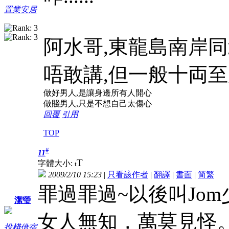
置業安居
阿水哥,東龍島南岸同北
唔敢講,但一般十両至斤
做好男人,是讓身邊所有人開心
做賤男人,只是不想自己太傷心
回覆
引用
TOP
#
11
T
字體大小:
t
2009/2/10 15:23
|
只看該作者
|
翻譯
|
書面
|
简
繁
罪過罪過~以後叫Jo
潔瑩
女人無知，萬莫見怪
投棧借宿