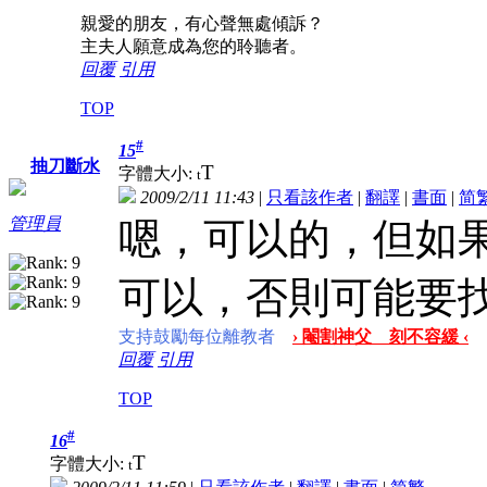
親愛的朋友，有心聲無處傾訴？
主夫人願意成為您的聆聽者。
回覆
引用
TOP
#
15
抽刀斷水
T
字體大小:
t
2009/2/11 11:43
|
只看該作者
|
翻譯
|
書面
|
简
管理員
嗯，可以的，但如
可以，否則可能要
支持鼓勵每位離教者
› 閹割神父 刻不容緩 ‹
回覆
引用
TOP
#
16
T
字體大小:
t