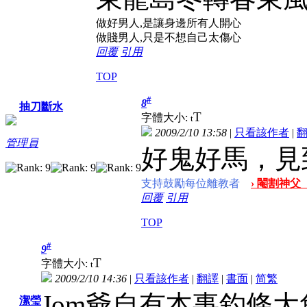
做好男人,是讓身邊所有人開心
做賤男人,只是不想自己太傷心
回覆
引用
TOP
#
8
抽刀斷水
T
字體大小:
t
2009/2/10 13:58
|
只看該作者
|
管理員
好鬼好馬，見
支持鼓勵每位離教者
› 閹割神父
回覆
引用
TOP
#
9
T
字體大小:
t
2009/2/10 14:36
|
只看該作者
|
翻譯
|
書面
|
简
繁
Jom爺自有本事釣條
潔瑩