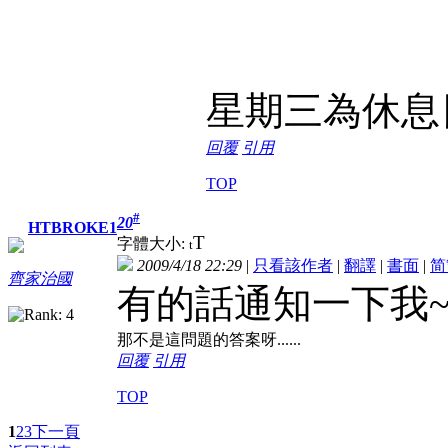
星期三為休息
回覆
引用
TOP
#
20
HTBROKE1
T
字體大小:
t
2009/4/18 22:29
|
只看該作者
|
翻譯
|
書面
|
简
齊家治國
有的話通知一下我
那不是這問題的答案呀......
回覆
引用
TOP
1
2
3
下一頁