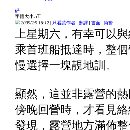
#
6
T
字體大小:
t
2009/2/9 16:12
|
只看該作者
|
翻譯
|
書面
|
简
繁
上星期六，有幸可以與
乘首班船抵達時，整個
慢選擇一塊靚地訓。
顯然，這並非露營的熱
傍晚回營時，才看見絡
發現，露營地方滿佈整