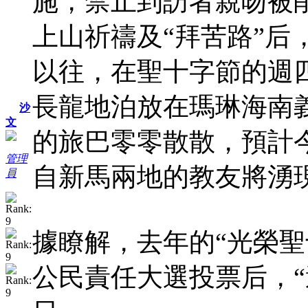
施，禁止到訪者親吻被
上山祈禱及“拜苦路”后
以往，在聖十字節的週
長龍地泊放在瑪琳海南
沙
文
的旅巴零零散散，預計
管理
自新馬兩地的教友將湧
員
據瞭解，去年的“光榮聖
公民責任大選投票后，“