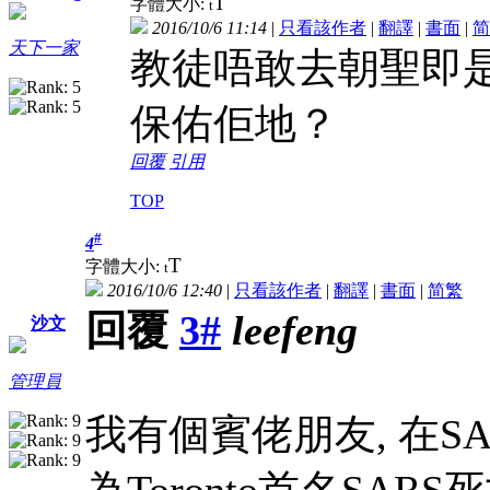
T
字體大小:
t
2016/10/6 11:14
|
只看該作者
|
翻譯
|
書面
|
简
天下一家
教徒唔敢去朝聖即是
保佑佢地？
回覆
引用
TOP
#
4
T
字體大小:
t
2016/10/6 12:40
|
只看該作者
|
翻譯
|
書面
|
简
繁
回覆
3#
leefeng
沙文
管理員
我有個賓佬朋友, 在S
為Toronto首名SA