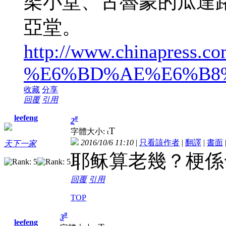
架小堂、古魯蒙的瓜達
亞堂。
http://www.chinapress.co
%E6%BD%AE%E6%B8
收藏
分享
回覆
引用
leefeng
#
2
T
字體大小:
t
2016/10/6 11:10
|
只看該作者
|
翻譯
|
書面
天下一家
耶稣算老幾？梗係
回覆
引用
TOP
#
3
leefeng