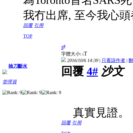
我冇出席, 至今我心
回覆
引用
TOP
#
5
T
字體大小:
t
2016/10/6 14:39
|
只看該作者
|
抽刀斷水
回覆
4#
沙文
管理員
真實見證。
回覆
引用