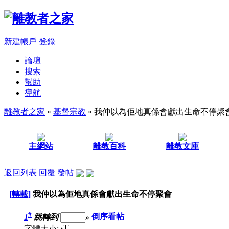
新建帳戶
登錄
論壇
搜索
幫助
導航
離教者之家
»
基督宗教
» 我仲以為佢地真係會獻出生命不停聚
主網站
離教百科
離教文庫
返回列表
回覆
發帖
[轉載]
我仲以為佢地真係會獻出生命不停聚會
#
1
跳轉到
»
倒序看帖
T
字體大小: