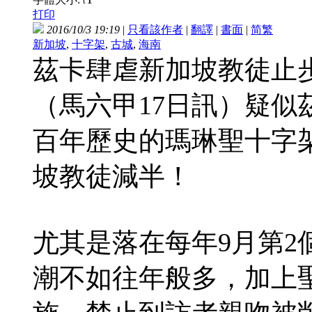
t
打印
2016/10/3 19:19
|
只看該作者
|
翻譯
|
書面
|
简
繁
新加坡
,
十字架
,
古城
,
海南
茲卡肆虐新加坡教徒止
（馬六甲17日訊）疑
百年歷史的瑪琳聖十字架
坡教徒減半！
尤其是落在每年9月第2
潮不如往年般多，加上