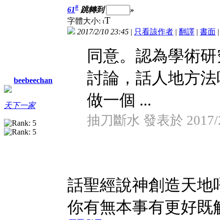
#
61
跳轉到
»
T
字體大小:
t
2017/2/10 23:45
|
只看該作者
|
翻譯
|
書面
同意。認為學術研
討論，話人地方法
beebeechan
做一個 ...
天下一家
抽刀斷水 發表於 2017/2/
話聖經說神創造天地
你有無本事有更好既