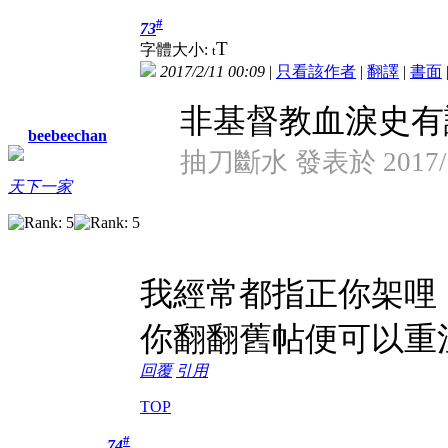
#
73
T
字體大小:
t
2017/2/11 00:09
|
只看該作者
|
翻譯
|
書面
非基督教血淚史有
beebeechan
抽刀斷水 發表於 2017/2/
天下一家
我經常都指正你架哩
你翻翻舊帖便可以重
回覆
引用
TOP
#
74