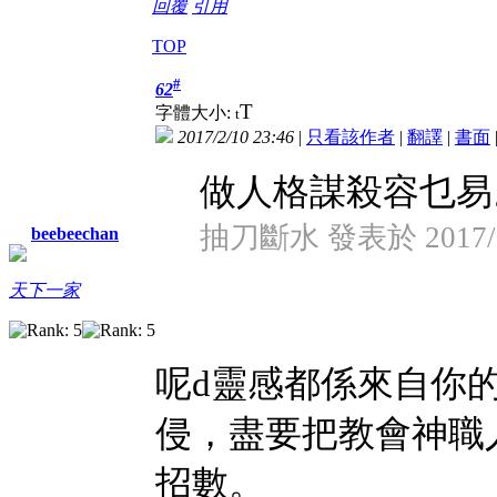
回覆
引用
TOP
#
62
T
字體大小:
t
2017/2/10 23:46
|
只看該作者
|
翻譯
|
書面
做人格謀殺容乜易
抽刀斷水 發表於 2017/2/
beebeechan
天下一家
呢d靈感都係來自你
侵，盡要把教會神職
招數。