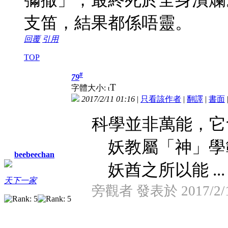
支笛，結果都係唔靈。
回覆
引用
TOP
#
79
T
字體大小:
t
2017/2/11 01:16
|
只看該作者
|
翻譯
|
書面
科學並非萬能，它
妖教屬「神」學
beebeechan
妖酋之所以能 ...
天下一家
旁觀者 發表於 2017/2/11