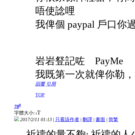
唔使諗哩
我俾個 paypal 戶口
岩岩豋記咗 PayMe
我既第一次就俾你勒，
回覆
引用
TOP
#
78
T
字體大小:
t
2017/2/11 01:13
|
只看該作者
|
翻譯
|
書面
|
简
繁
祈禱的量不夠: 祈禱的人少