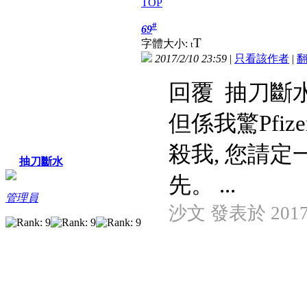
TOP
#
69
T
字體大小:
t
2017/2/10 23:59
|
只看該作者
|
回覆 抽刀斷
但係我驚Pfiz
殺我, 您請定一
抽刀斷水
先。 ...
管理員
沙文 發表於 2017/2