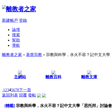
新建帳戶
登錄
論壇
搜索
幫助
導航
離教者之家
»
基督宗教
» 宗教與科學，水火不容？記中文大學
主網站
離教百科
離教文庫
1
2
3
4
5
6
7
8
下一頁
返回列表
回覆
發帖
[轉載]
宗教與科學，水火不容？記中文大學「思托邦」討論會