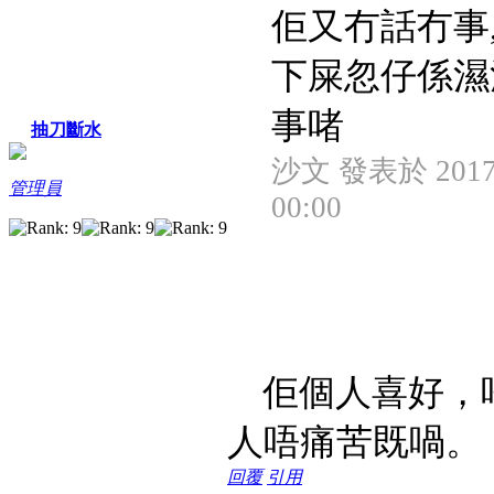
佢又冇話冇事,
下屎忽仔係濕
事啫
抽刀斷水
沙文 發表於 2017/
管理員
00:00
佢個人喜好，
人唔痛苦既喎。
回覆
引用