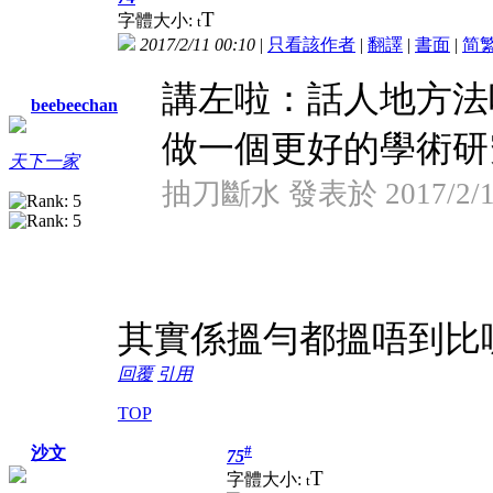
T
字體大小:
t
2017/2/11 00:10
|
只看該作者
|
翻譯
|
書面
|
简
講左啦：話人地方法
beebeechan
做一個更好的學術研究。
天下一家
抽刀斷水 發表於 2017/2/10
其實係搵勻都搵唔到比
回覆
引用
TOP
#
沙文
75
T
字體大小:
t