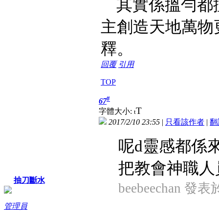
其實係搵勻都
主創造天地萬物
釋。
回覆
引用
TOP
#
67
T
字體大小:
t
2017/2/10 23:55
|
只看該作者
|
翻
呢d靈感都係
把教會神職人員
抽刀斷水
beebeechan 發表於 
管理員