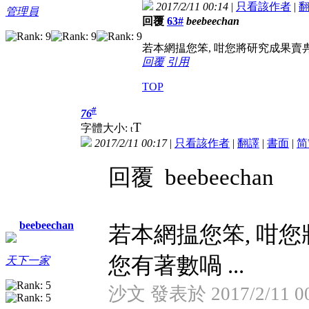
2017/2/11 00:14
|
只看該作者
|
管理員
回覆
63#
beebeechan
若本網揾您笨, 咁您將研究成果賣畁Don
回覆
引用
TOP
#
76
T
字體大小:
t
2017/2/11 00:17
|
只看該作者
|
翻譯
|
書面
|
简
回覆 beebeechan
beebeechan
若本網揾您笨, 咁您將研
您有著數喎 ...
天下一家
沙文 發表於 2017/2/11 00