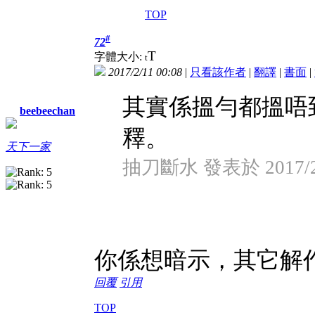
TOP
#
72
T
字體大小:
t
2017/2/11 00:08
|
只看該作者
|
翻譯
|
書面
|
其實係搵勻都搵唔
beebeechan
釋。
天下一家
抽刀斷水 發表於 2017/2/
你係想暗示，其它解
回覆
引用
TOP