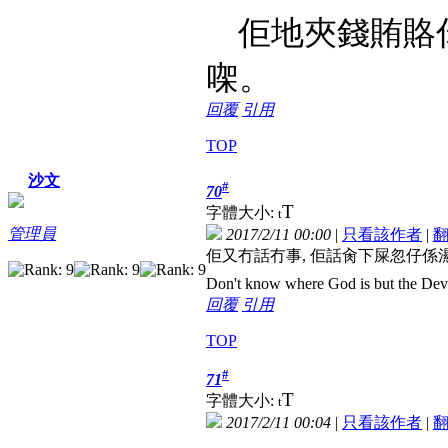
佢地夾錢賄賂
㗎。
回覆
引用
TOP
沙文
#
70
T
字體大小:
t
管理員
2017/2/11 00:00
|
只看該作者
|
佢又冇話冇事, 佢話肏下屎忽仔係
Don't know where God is but the Devil 
回覆
引用
TOP
#
71
T
字體大小:
t
2017/2/11 00:04
|
只看該作者
|