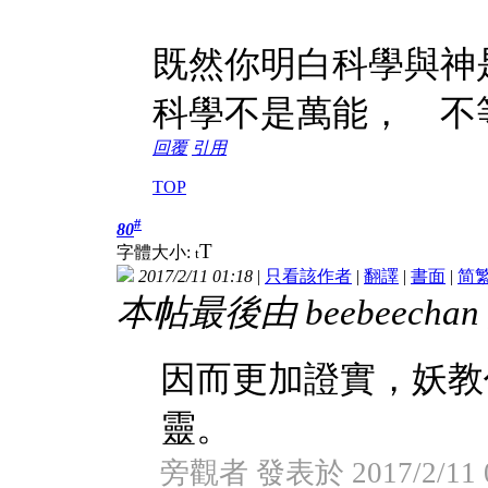
既然你明白科學與神
科學不是萬能， 不
回覆
引用
TOP
#
80
T
字體大小:
t
2017/2/11 01:18
|
只看該作者
|
翻譯
|
書面
|
简
本帖最後由 beebeechan 於
因而更加證實，妖教
靈。
旁觀者 發表於 2017/2/11 0