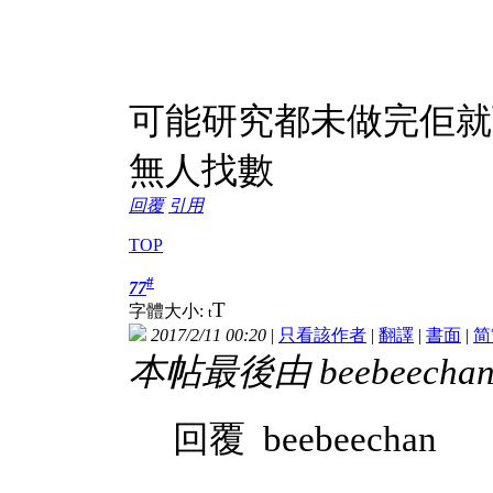
可能研究都未做完佢就
無人找數
回覆
引用
TOP
#
77
T
字體大小:
t
2017/2/11 00:20
|
只看該作者
|
翻譯
|
書面
|
简
本帖最後由 beebeechan 於
回覆 beebeechan