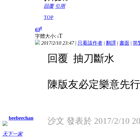
回覆
引用
TOP
#
63
T
字體大小:
t
2017/2/10 23:47
|
只看該作者
|
翻譯
|
書面
|
简
回覆 抽刀斷水
陳版友必定樂意先行墊支
beebeechan
沙文 發表於 2017/2/10 20
天下一家