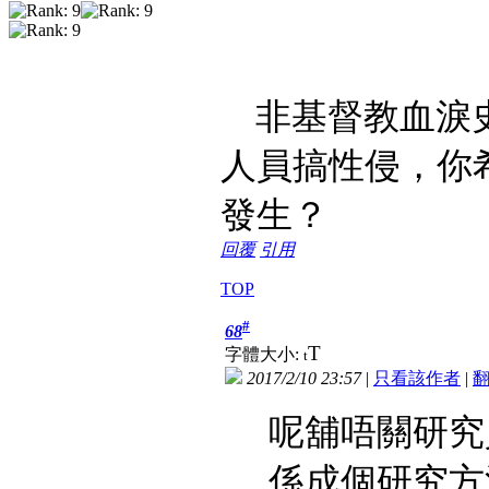
非基督教血淚史
人員搞性侵，你
發生？
回覆
引用
TOP
#
68
T
字體大小:
t
2017/2/10 23:57
|
只看該作者
|
呢舖唔關研究
係成個研究方法設計...