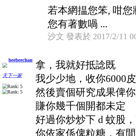
若本網揾您笨, 咁您將研
您有著數喎 ...
沙文 發表於 2017/2/11 00
beebeechan
拿，我就好抵諗既
我少少地，收你6000
天下一家
然後賣個研究成果俾你，
賺你幾千個開都未定
好過你炒炒下 d 蚊股
你依家係俾粒糖，有間