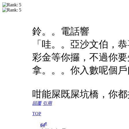
鈴。。電話響
「哇。。亞沙文伯，恭
彩金等你攞，不過你要
拿。。。你入數呢個戶
咁能屎既屎坑橋，你都
回覆
引用
TOP
#
64