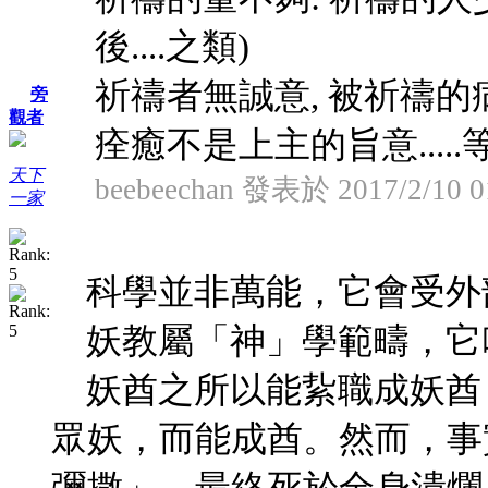
後....之類)
祈禱者無誠意, 被祈禱的
旁
觀者
痊癒不是上主的旨意.....
天下
beebeechan 發表於 2017/2/10 0
一家
科學並非萬能，它會受外
妖教屬「神」學範疇，它
妖酋之所以能紥職成妖酋
眾妖，而能成酋。然而，事
彌撒」，最終死於全身潰爛