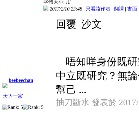
T
字體大小:
t
2017/2/10 23:48
|
只看該作者
|
翻譯
|
書面
回覆 沙文
唔知咩身份既研
中立既研究？無論
beebeechan
幫己 ...
天下一家
抽刀斷水 發表於 2017/2/