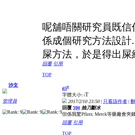
呢舖唔關研究員既信
係成個研究方法設計........
屎方法，於是得出屎
回覆
引用
TOP
沙文
#
65
T
字體大小:
t
管理員
2017/2/10 23:50
|
只看該作者
|
回覆
59#
抽刀斷水
但係我驚Pfizer, Merck等藥廠
回覆
引用
TOP