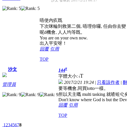
沙文 發表於 2017/2/21 06:17
唔使內疚既
下次咪輪到救第二個, 唔理你囉, 任由你去
呢d機會, 人人均等既。
You are on your own now.
出入平安呀！
回覆
引用
TOP
#
沙文
144
T
字體大小:
t
2017/2/21 19:24
|
只看該作者
|
管理員
要等機會,同買lotto一樣。
所以天主嘅 multi tasking 就喳咗尐
Don't know where God is but the Devil 
回覆
引用
TOP
1
2
3
4
5
6
7
8