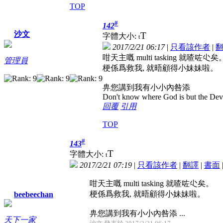
TOP
#
142
沙文
T
字體大小:
t
2017/2/21 06:17
|
只看該作者
|
咁天主嘅 multi tasking 就喳咗尐矣
管理員
梗係爲救我, 就晤顧得小妹妹啦。
畁您講到我有小小內咎添
Don't know where God is but the Devil 
回覆
引用
TOP
#
143
T
字體大小:
t
2017/2/21 07:19
|
只看該作者
|
翻譯
|
書面
咁天主嘅 multi tasking 就喳咗尐矣。
梗係爲救我, 就晤顧得小妹妹啦。
beebeechan
畁您講到我有小小內咎添 ...
天下一家