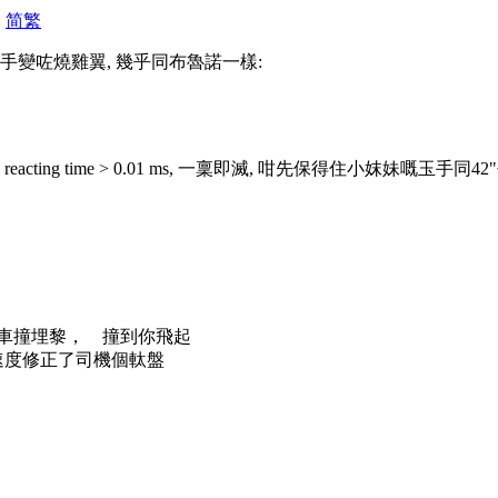
|
简
繁
 玉手變咗燒雞翼, 幾乎同布魯諾一樣:
ting time > 0.01 ms, 一稟即滅, 咁先保得住小妺妹嘅玉手同4
車撞埋黎， 撞到你飛起
ms 的速度修正了司機個軚盤