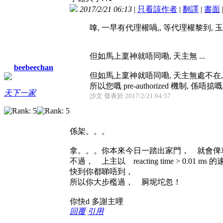
2017/2/21 06:13
|
只看該作者
|
翻譯
|
書面
嗱, 一早有代理權喎,, 等代理權黎到,
但如馬上稟神就唔同嘞, 天主無 ...
beebeechan
但如馬上稟神就唔同嘞, 天主無處不在, reac
所以您嘅 pre-authorized 機制, 係唔掂嘅
天下一家
沙文 發表於 2017/2/21 04:57
係架。。。
拿。。。你本來今日一踏出家門， 就會俾
不過， 上主以 reacting time > 0.01 
快到你都睇唔到，
所以你大步檻過， 屙坭坨忽！
你快d 多謝主哩
回覆
引用