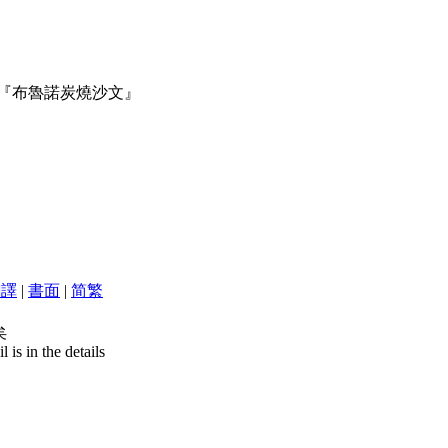
變『布魯諾炭燒沙文』
翻譯
|
書面
|
简
繁
矣
is in the details