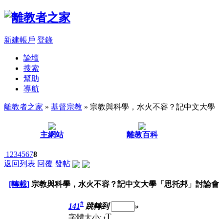
新建帳戶
登錄
論壇
搜索
幫助
導航
離教者之家
»
基督宗教
» 宗教與科學，水火不容？記中文大學
主網站
離教百科
1
2
3
4
5
6
7
8
返回列表
回覆
發帖
[轉載]
宗教與科學，水火不容？記中文大學「思托邦」討論會
#
141
跳轉到
»
T
字體大小:
t