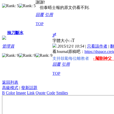
謝謝!
但泰晤士報的原文仍看不到.
回覆
引用
TOP
抽刀斷水
#
3
T
字體大小:
t
2015/12/1 10:54
|
只看該作者
|
管理員
看Journal原稿吧：
https://dspace.cre
支持鼓勵每位離教者
› 閹割神父
回覆
引用
TOP
返回列表
高級模式
|
發新話題
B
Color
Image
Link
Quote
Code
Smilies