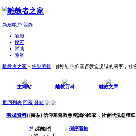
新建帳戶
登錄
論壇
搜索
幫助
導航
離教者之家
»
焦點剪報
» [轉貼] 信仰基督教愈虔誠的國家，
主網站
離教百科
離教文庫
返回列表
回覆
發帖
[數據資料]
[轉貼] 信仰基督教愈虔誠的國家，社會狀況愈糟糕
#
1
跳轉到
»
倒序看帖
T
字體大小: