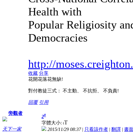
Health with
Popular Religiosity an
Democracies
http://moses.creighto
收藏
分享
花開花落花無缺!
對付教徒三式： 不主動、 不抗拒、 不負責!
回覆
引用
旁觀者
#
2
T
字體大小:
t
天下一家
2015/11/29 08:37
|
只看該作者
|
翻譯
|
書