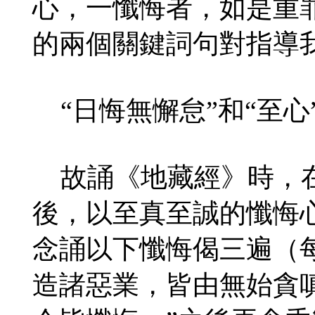
心，一懺悔者，如是重
的兩個關鍵詞句對指導
“日悔無懈怠”和“至心
故誦《地藏經》時，在
後，以至真至誠的懺悔
念誦以下懺悔偈三遍（每
造諸惡業，皆由無始貪