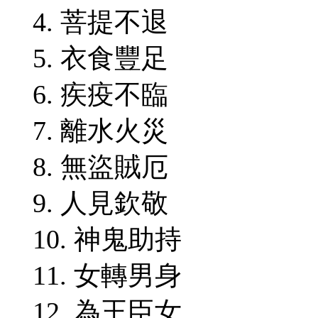
4. 菩提不退
5. 衣食豐足
6. 疾疫不臨
7. 離水火災
8. 無盜賊厄
9. 人見欽敬
10. 神鬼助持
11. 女轉男身
12. 為王臣女