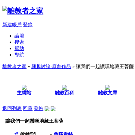
新建帳戶
登錄
論壇
搜索
幫助
導航
離教者之家
»
興趣討論‧原創作品
» 讓我們一起讚嘆地藏王菩薩
主網站
離教百科
離教文庫
返回列表
回覆
發帖
讓我們一起讚嘆地藏王菩薩
#
1
跳轉到
»
倒序看帖