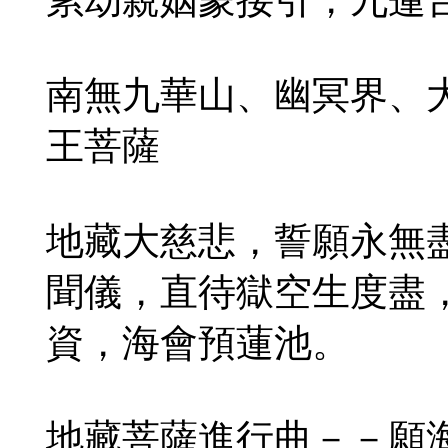
南無九華山、幽冥界、
王菩薩
地藏大慈悲，誓願永無
聞儀，直待獄空生度盡
資，海會預蓮池。
地藏菩薩進行曲－－願