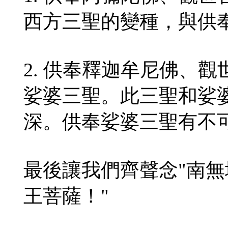
西方三聖的變種，與供
2. 供奉釋迦牟尼佛、
娑婆三聖。此三聖和娑
深。供奉娑婆三聖有不
最後讓我們齊聲念"南無
王菩薩！"