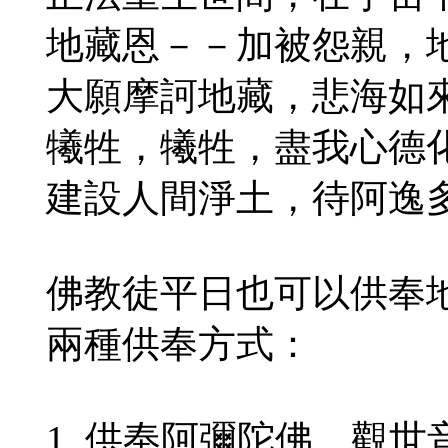
地藏恩－－加被怨親，
大願摩訶地藏，悲海如
犧牲，犧牲，盡我心德
建設人間淨土，待阿逸
佛教徒平日也可以供奉
兩種供奉方式：
1. 供奉阿彌陀佛、觀