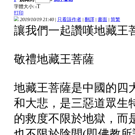
T
字體大小:
t
打印
2019/10/19 21:40
|
只看該作者
|
翻譯
|
書面
|
简
繁
讓我們一起讚嘆地藏王
敬禮地藏王菩薩
地藏王菩薩是中國的四
和大悲，是三惡道眾生
的救度不限於地獄，而
也不限於陰間(即佛教所