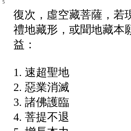
復次，虛空藏菩薩，若
禮地藏形，或聞地藏本
益：
1. 速超聖地
2. 惡業消滅
3. 諸佛護臨
4. 菩提不退