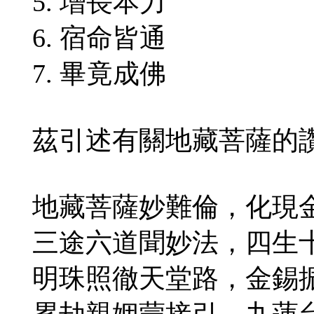
5. 增長本力
6. 宿命皆通
7. 畢竟成佛
茲引述有關地藏菩薩的
地藏菩薩妙難倫，化現
三途六道聞妙法，四生
明珠照徹天堂路，金錫
累劫親姻蒙接引，九蓮