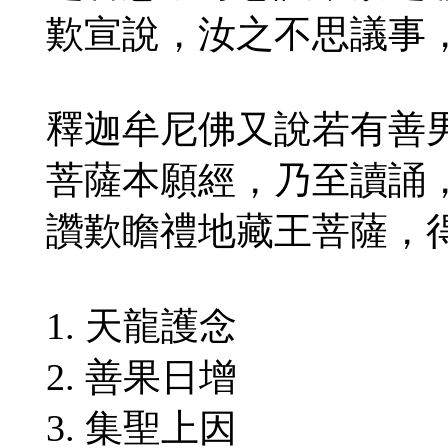
歎宣說，汝之不思議事
釋迦牟尼佛又說若有善
菩薩本願經，乃至讀誦
讚歎瞻禮地藏王菩薩，
1. 天龍護念
2. 善果日增
3. 集聖上因