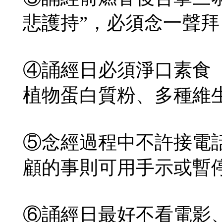
悲護持”，必須念一聲
④誦經日必須淨口素食
植物蛋白質粉、多種維
⑤念經過程中不許接電
顧的事則可用手示或暫
⑥誦經日最好不看電影