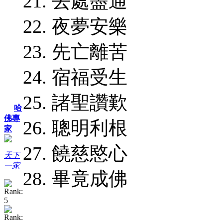
21. 去處盡通
22. 夜夢安樂
23. 先亡離苦
24. 宿福受生
25. 諸聖讚歎
哈
佛專
26. 聰明利根
家
27. 饒慈愍心
天下
一家
28. 畢竟成佛