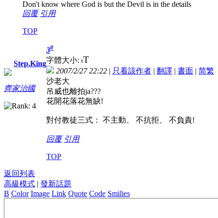
Don't know where God is but the Devil is in the details
回覆
引用
TOP
#
3
T
字體大小:
t
Step.King
2007/2/27 22:22
|
只看該作者
|
翻譯
|
書面
|
简
繁
沙老大
齊家治國
吊威也離拍ja???
花開花落花無缺!
對付教徒三式： 不主動、 不抗拒、 不負責!
回覆
引用
TOP
返回列表
高級模式
|
發新話題
B
Color
Image
Link
Quote
Code
Smilies