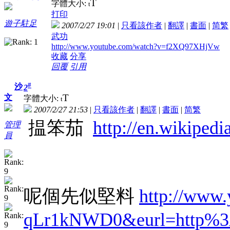
T
字體大小:
t
打印
遊子駐足
2007/2/27 19:01
|
只看該作者
|
翻譯
|
書面
|
简
繁
武功
http://www.youtube.com/watch?v=f2XQ97XHjVw
收藏
分享
回覆
引用
#
沙
2
T
文
字體大小:
t
2007/2/27 21:53
|
只看該作者
|
翻譯
|
書面
|
简
繁
揾笨茄
http://en.wikiped
管理
員
呢個先似堅料
http://www
qLr1kNWD0&eurl=http%