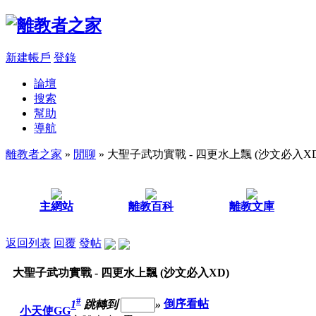
新建帳戶
登錄
論壇
搜索
幫助
導航
離教者之家
»
閒聊
» 大聖子武功實戰 - 四更水上飄 (沙文必入XD
主網站
離教百科
離教文庫
返回列表
回覆
發帖
大聖子武功實戰 - 四更水上飄 (沙文必入XD)
#
1
跳轉到
»
倒序看帖
小天使GG