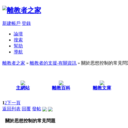
新建帳戶
登錄
論壇
搜索
幫助
導航
離教者之家
»
離教者的支援‧有關資訊
» 關於思想控制的常見問
主網站
離教百科
離教文庫
1
2
下一頁
返回列表
回覆
發帖
關於思想控制的常見問題