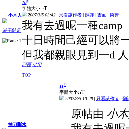
#
10
T
字體大小:
t
2007/3/5 03:42
|
只看該作者
|
翻譯
|
書面
|
简
繁
小木人
我有去過呢一種camp
遊子駐足
十日時間己經可以將
但我都親眼見到一d 人
回覆
引用
TOP
#
11
T
字體大小:
t
2007/3/5 10:29
|
只看該作者
|
翻
原帖由
小木
抽刀斷水
我有去過呢一