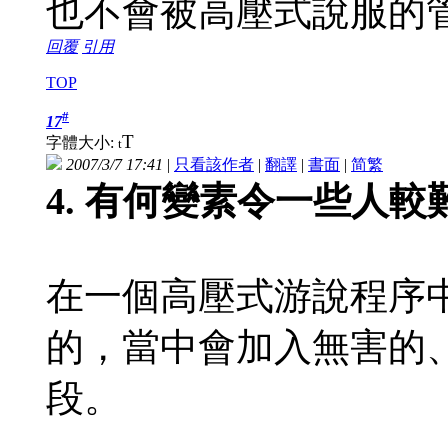
也不會被高壓式說服的
回覆
引用
TOP
#
17
T
字體大小:
t
2007/3/7 17:41
|
只看該作者
|
翻譯
|
書面
|
简
繁
4. 有何變素令一些人
在一個高壓式游說程序
的，當中會加入無害的
段。