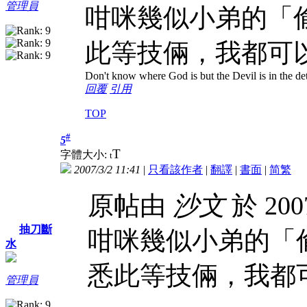
管理員
咁咪幾似小弟的「
此等技倆，我都可
Don't know where God is but the Devil is in the det
回覆
引用
TOP
#
5
T
字體大小:
t
2007/3/2 11:41
|
只看該作者
|
翻譯
|
書面
|
简
繁
原帖由
沙文
於 200
抽刀斷
咁咪幾似小弟的「
水
悉此等技倆，我都
管理員