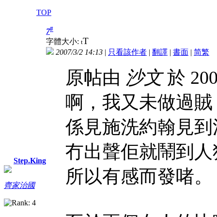
TOP
#
7
T
字體大小:
t
2007/3/2 14:13
|
只看該作者
|
翻譯
|
書面
|
简
繁
原帖由
沙文
於 200
啊，我又未做過賊
係見施洗約翰見到
冇出聲佢就鬧到人
Step.King
所以有感而發啫。
齊家治國