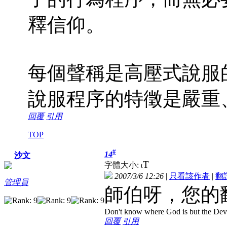
釋信仰。
每個聲稱是高壓式說服
說服程序的特徵是嚴重
回覆
引用
TOP
#
14
沙文
T
字體大小:
t
2007/3/6 12:26
|
只看該作者
|
翻
管理員
師伯呀，您的
Don't know where God is but the Devil 
回覆
引用