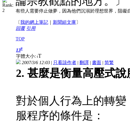
論宗教觀點的地方。〕
有些人需要停止做夢，因為他們沉溺於理想世界，阻礙
〔
我的網上筆記
｜
新聞組文庫
〕
回覆
引用
TOP
#
13
T
字體大小:
t
2007/3/6 12:03
|
只看該作者
|
翻譯
|
書面
|
简
繁
2. 甚麼是衡量高壓式
對於個人行為上的轉變
服程序的條件是：