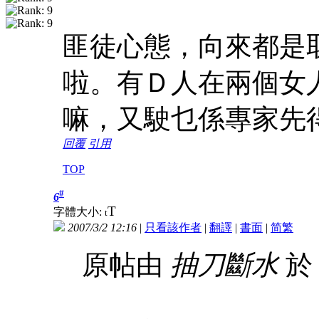
匪徒心態，向來都是
啦。有Ｄ人在兩個女
嘛，又駛乜係專家先
回覆
引用
TOP
#
6
T
字體大小:
t
2007/3/2 12:16
|
只看該作者
|
翻譯
|
書面
|
简
繁
原帖由
抽刀斷水
於 