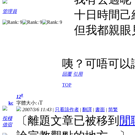
十日時間己
管理員
但我都親眼見
咦？可唔可以
回覆
引用
TOP
#
12
T
字體大小:
kc
t
2007/3/6 11:43
|
只看該作者
|
翻譯
|
書面
|
简
繁
〔離題文章已被移到
閒
投棧
借宿