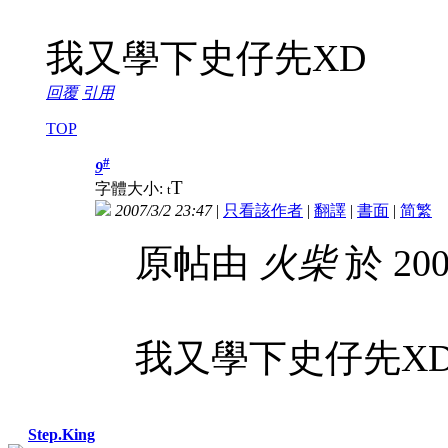
我又學下史仔先XD
回覆
引用
TOP
#
9
T
字體大小:
t
2007/3/2 23:47
|
只看該作者
|
翻譯
|
書面
|
简
繁
原帖由
火柴
於 200
我又學下史仔先X
Step.King