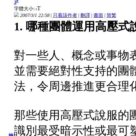
#
3
T
字體大小:
t
2007/3/1 22:58
|
只看該作者
|
翻譯
|
書面
|
简
繁
1. 哪種團體運用高壓式
對一些人、概念或事物
並需要絕對性支持的團
法，令周邊推進更合理
那些使用高壓式說服的
識別最受暗示性或最可
抽