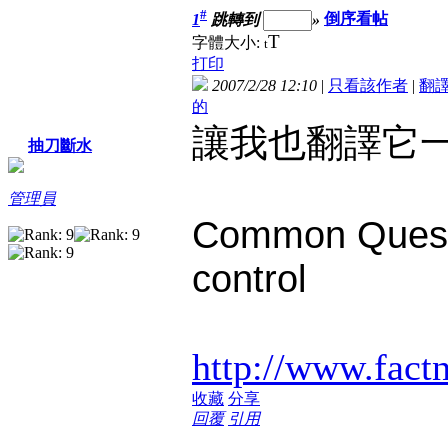
#
1
跳轉到
»
倒序看帖
T
字體大小:
t
打印
2007/2/28 12:10
|
只看該作者
|
翻
的
讓我也翻譯它
抽刀斷水
管理員
Common Quest
control
http://www.fact
收藏
分享
回覆
引用