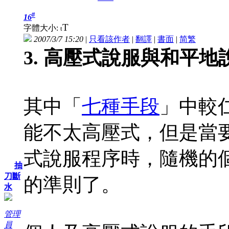
#
16
T
字體大小:
t
2007/3/7 15:20
|
只看該作者
|
翻譯
|
書面
|
简
繁
3. 高壓式說服與和平
其中「
七種手段
」中較
能不太高壓式，但是當
式說服程序時，隨機的
抽
刀斷
的準則了。
水
管理
員