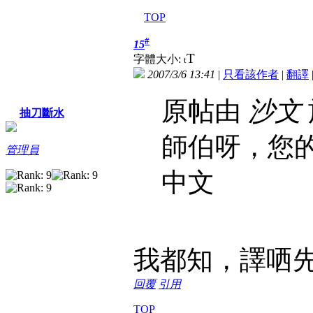
TOP
#
15
T
字體大小:
t
2007/3/6 13:41
|
只看該作者
|
翻譯
原帖由
沙文
抽刀斷水
師伯呀，您
管理員
中文
我都知，譯哂
回覆
引用
TOP