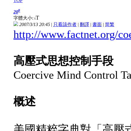
TOP
#
20
T
字體大小:
t
2007/3/13 20:45
|
只看該作者
|
翻譯
|
書面
|
简
繁
http://www.factnet.org/c
高壓式思想控制手段
Coercive Mind Control Ta
概述
美國精粹字典對「高壓