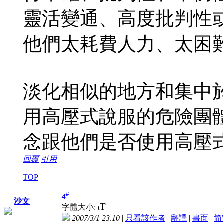
靈活變通、高度批判性
他們太耗費人力、太困
淡化相似的地方和集中
用高壓式說服的危險團
念跟他們是否使用高壓
回覆
引用
TOP
#
4
沙文
T
字體大小:
t
2007/3/1 23:10
|
只看該作者
|
翻譯
|
書面
|
简