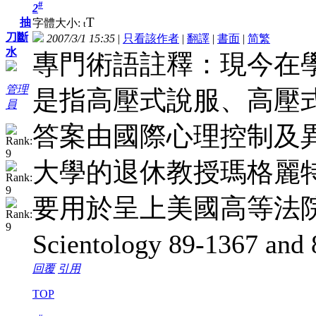
#
2
T
抽
字體大小:
t
刀斷
2007/3/1 15:35
|
只看該作者
|
翻譯
|
書面
|
简
繁
水
專門術語註釋：現今在
管理
是指高壓式說服、高壓
員
答案由國際心理控制及
大學的退休教授瑪格麗
要用於呈上美國高等法院作為Wol
Scientology 89-136
回覆
引用
TOP