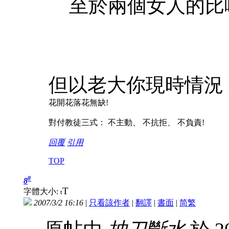
至於兩個女人的比
但以老大你現時情況 
花開花落花無缺!
對付教徒三式： 不主動、 不抗拒、 不負責!
回覆
引用
TOP
#
8
T
字體大小:
t
2007/3/2 16:16
|
只看該作者
|
翻譯
|
書面
|
简
繁