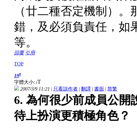
（廿二種否定機制）。
錯，及必須負責任，如
等。
回覆
引用
TOP
#
19
T
字體大小:
t
2007/3/9 11:21
|
只看該作者
|
翻譯
|
書面
|
简
繁
6. 為何很少前成員公
待上扮演更積極角色？