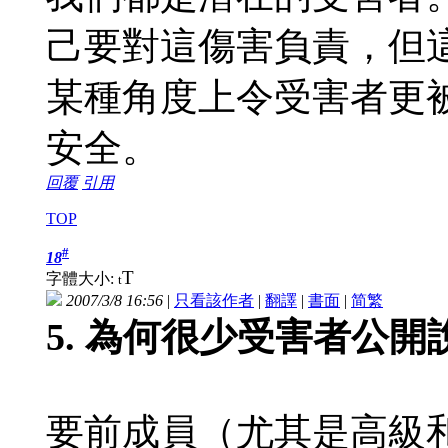
己要對這傷害負責，但
某種角度上令受害者更
安全。
回覆
引用
TOP
#
18
T
字體大小:
t
2007/3/8 16:56
|
只看該作者
|
翻譯
|
書面
|
简
繁
5. 為何很少受害者公
要前成員（尤其是高級