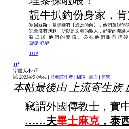
埋黎揀啦喂！
靚牛扒釣份身家，肯
塞爾蘇斯：基督徒有【造反傾向】，他們蔑視傳
完全沒有興趣，所以是文明的敵人，野蠻的開路
賽 13:16 他 們 的 嬰 孩 、 必 在 他 們 眼 前 摔 
回覆
引用
TOP
#
11
T
字體大小:
t
2023/4/5 04:41
|
只看該作者
|
翻譯
|
書面
|
简
繁
本帖最後由 上流寄生族 於 20
竊謂外國傳教士，實
……夫
畢士麻克
，泰