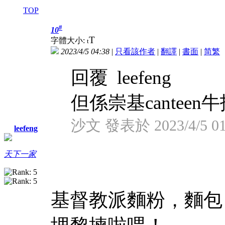
TOP
#
10
T
字體大小:
t
2023/4/5 04:38
|
只看該作者
|
翻譯
|
書面
|
简
繁
回覆 leefeng
但係崇基cante
沙文 發表於 2023/4/5 01
leefeng
天下一家
基督教派麵粉，麵包，h