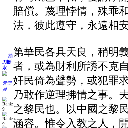
賠償。蔑理悖情，殊乖
法，彼此遵守，永遠相
第華民各具天良，稍明
抽
刀斷
者，或為財利所誘不克
水
奸民倚為聲勢，或犯罪
管理
員
乃敢作逆理拂情之事。
之黎民也。以中國之黎
涵容。惟令入教之人，