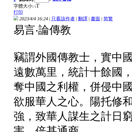
T
字體大小:
t
打印
2023/4/4 16:24
|
只看該作者
|
翻譯
|
書面
|
简
繁
易言‧論傳教
竊謂外國傳教士，實中
遠數萬里，統計十餘國
奪中國之利權，併侵中
欲服華人之心。陽托修
強，致華人謀生之計日
害，倍甚通商。