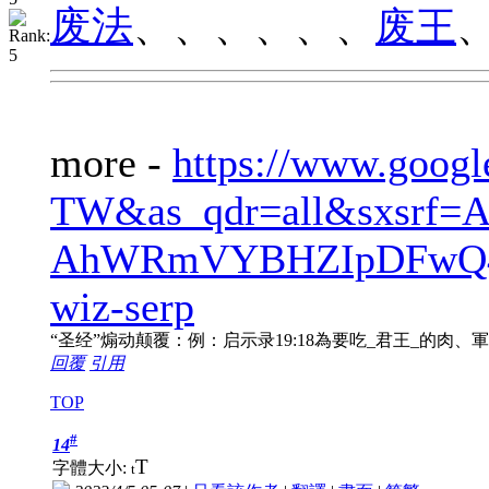
废法
、、、、、、
废王
more -
https://www.g
TW&as_qdr=all&sxsrf
AhWRmVYBHZIpDFwQ4
wiz-serp
“圣经”煽动颠覆：例：启示录19:18為要吃_君王_的肉
回覆
引用
TOP
#
14
T
字體大小:
t