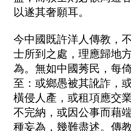
以遂其奢願耳。
今中國既許洋人傳教，
士所到之處，理應歸地
為。無如中國莠民，每
至：或鄉愚被其訛詐，
橫侵人產，或租項應交
不完納，或因公事而藉
種妄為，幾難盡述。傳