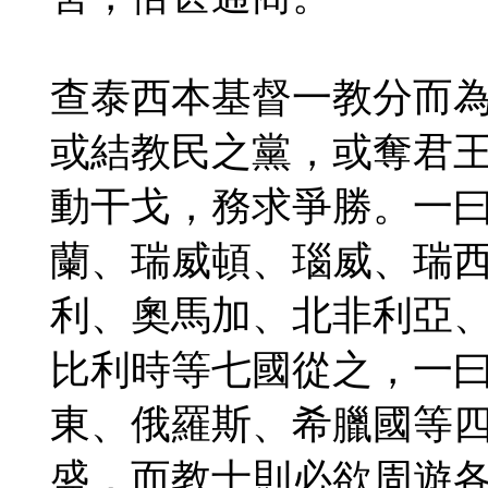
查泰西本基督一教分而
或結教民之黨，或奪君
動干戈，務求爭勝。一
蘭、瑞威頓、瑙威、瑞
利、奧馬加、北非利亞
比利時等七國從之，一
東、俄羅斯、希臘國等
盛，而教士則必欲周遊