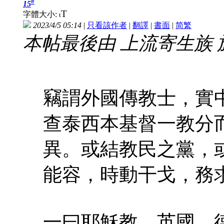
#
15
T
字體大小:
t
2023/4/5 05:14
|
只看該作者
|
翻譯
|
書面
|
简
繁
本帖最後由 上流寄生族 於 20
竊謂外國傳教士，實
查泰西本基督一教分
異。或結教民之黨，
能容，時動干戈，務
一曰耶穌教，英國、