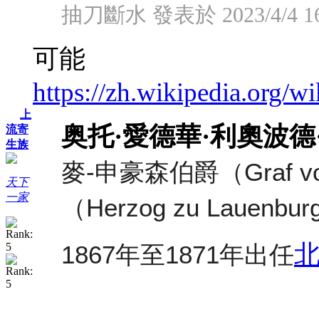
抽刀斷水 發表於 2023/4/4 16
可能
https://zh.wikiped
上
奥托·愛德華·利奧波德
流寄
生族
麥-申豪森伯爵（
Graf 
天下
一家
（
Herzog zu Lauenbur
1867年至1871年出任