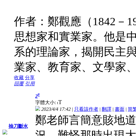
作者：鄭觀應（1842－
思想家和實業家。他是
系的理論家，揭開民主
業家、教育家、文學家
收藏
分享
回覆
引用
#
2
T
字體大小:
t
2023/4/4 17:42
|
只看該作者
|
翻譯
|
書面
|
简
鄭老師言簡意賅地
抽刀斷水
況，難怪那時出現