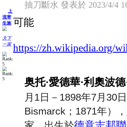
抽刀斷水 發表於 2023/4/4 16
上
流寄
可能
生族
天下
一家
https://zh.wikiped
奥托·愛德華·利奧波德
月1日－1898年7月3
Bismarck
；1871年），
德意志邦聯
家，出生於