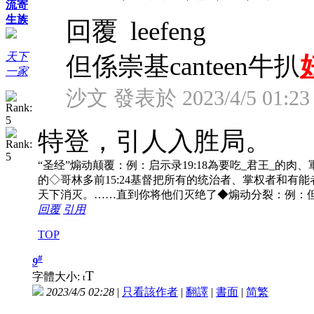
流寄
生族
回覆 leefeng
天下
但係崇基canteen牛扒
一家
沙文 發表於 2023/4/5 01:23
特登，引人入胜局。
“圣经”煽动颠覆：例：启示录19:18為要吃_君王_的肉、軍
的◇哥林多前15:24基督把所有的统治者、掌权者和有能
天下消灭。……直到你将他们灭绝了◆煽动分裂：例：但
回覆
引用
TOP
#
9
T
字體大小:
t
2023/4/5 02:28
|
只看該作者
|
翻譯
|
書面
|
简
繁