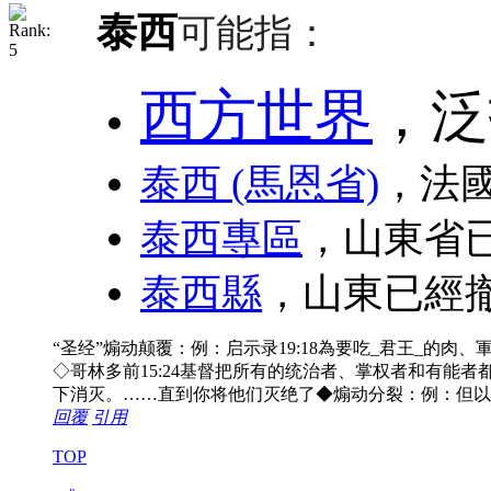
泰西
可能指：
西方世界
，泛
泰西 (馬恩省)
，法國
泰西專區
，山東省
泰西縣
，山東已經
“圣经”煽动颠覆：例：启示录19:18為要吃_君王_的肉、軍
◇哥林多前15:24基督把所有的统治者、掌权者和有能者
下消灭。……直到你将他们灭绝了◆煽动分裂：例：但以理
回覆
引用
TOP