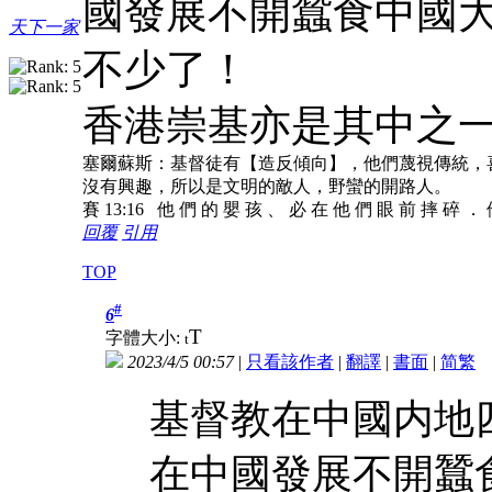
國發展不開蠶食中國
天下一家
不少了！
香港崇基亦是其中之
塞爾蘇斯：基督徒有【造反傾向】，他們蔑視傳統，
沒有興趣，所以是文明的敵人，野蠻的開路人。
賽 13:16 他 們 的 嬰 孩 、 必 在 他 們 眼 前 摔 碎 ．
回覆
引用
TOP
#
6
T
字體大小:
t
2023/4/5 00:57
|
只看該作者
|
翻譯
|
書面
|
简
繁
基督教在中國内地
在中國發展不開蠶