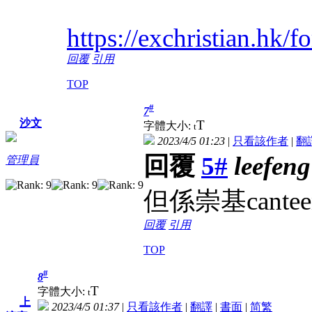
https://exchristian.hk
回覆
引用
TOP
#
7
沙文
T
字體大小:
t
2023/4/5 01:23
|
只看該作者
|
翻
回覆
5#
leefeng
管理員
但係崇基can
回覆
引用
TOP
#
8
T
字體大小:
t
上
2023/4/5 01:37
|
只看該作者
|
翻譯
|
書面
|
简
繁