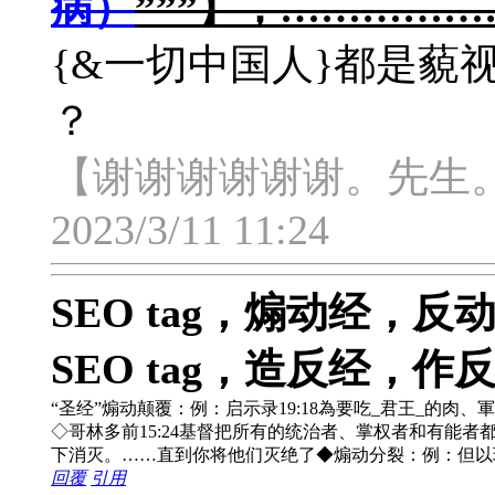
病）
”””】，…………
{&一切中国人}都是藐
？
【谢谢谢谢谢谢。先生
2023/3/11 11:24
SEO tag，煽动经，
SEO tag，造反经，
“圣经”煽动颠覆：例：启示录19:18為要吃_君王_的肉、軍
◇哥林多前15:24基督把所有的统治者、掌权者和有能者
下消灭。……直到你将他们灭绝了◆煽动分裂：例：但以理
回覆
引用