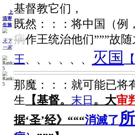
基督教它们，
上
流寄
既然：：：
将中国（例，
生族
病
作王统治他们”””故
天下
一家
灭国
王
、、、、、、
那魔：：：
就可能已将
生
【基督。
。大
审
末日
所
据‘圣’经》
消滅了
“““