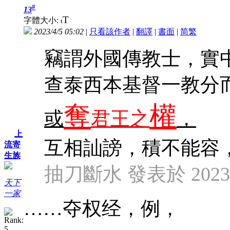
#
13
T
字體大小:
t
2023/4/5 05:02
|
只看該作者
|
翻譯
|
書面
|
简
繁
竊謂外國傳教士，實
查泰西本基督一教分
奪
權
或
君王之
，
上
互相訕謗，積不能容
流寄
生族
抽刀斷水 發表於 2023/4/
天下
一家
……夺权经，例，