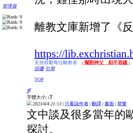
管理員
離教文庫新增了《
https://lib.exchristian
支持鼓勵每位離教者
› 閹割神父 刻不容緩 ‹
回覆
引用
TOP
#
3
T
字體大小:
t
2023/4/4 21:13
|
只看該作者
|
翻譯
|
書面
|
简
繁
文中談及很多當年的
探討。