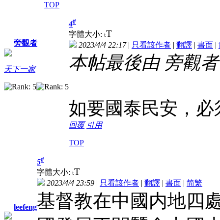
TOP
#
4
T
字體大小:
t
旁觀者
2023/4/4 22:17
|
只看該作者
|
翻譯
|
書面
|
本帖最後由 旁觀者 於 2
天下一家
如要國泰民安，必
回覆
引用
TOP
#
5
T
字體大小:
t
2023/4/4 23:59
|
只看該作者
|
翻譯
|
書面
|
简
繁
基督教在中國内地四
leefeng