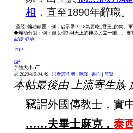
相
，直至1890年辭職。
“圣经”煽动颠覆：例：启示录19:18為要吃_君王_的肉
◆煽动分裂：例：但以理2:44天上的神必另立一国……
回覆
引用
TOP
#
12
T
字體大小:
t
2023/4/5 04:49
|
只看該作者
|
翻譯
|
書面
|
简
繁
本帖最後由 上流寄生族 於 20
竊謂外國傳教士，實
……夫畢士麻克，
泰