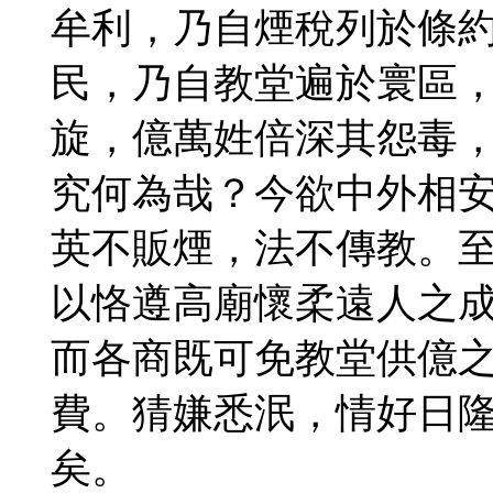
牟利，乃自煙稅列於條
民，乃自教堂遍於寰區
旋，億萬姓倍深其怨毒
究何為哉？今欲中外相
英不販煙，法不傳教。
以恪遵高廟懷柔遠人之
而各商既可免教堂供億
費。猜嫌悉泯，情好日
矣。