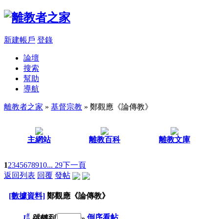
新建帳戶
登錄
論壇
搜索
幫助
導航
離教者之家
»
基督宗教
» 鄭觀應《論傳教》
主網站
離教百科
離教文庫
1
2
3
4
5
6
7
8
9
10
... 29
下一頁
返回列表
回覆
發帖
[數據資料]
鄭觀應《論傳教》
#
1
跳轉到
»
倒序看帖