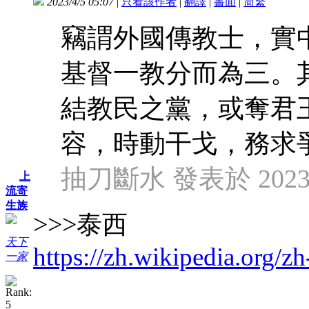
2023/4/5 05:07
|
只看該作者
|
翻譯
|
書面
|
简
繁
竊謂外國傳教士，實
基督一教分而為三。
結教民之黨，或奪君
容，時動干戈，務求
抽刀斷水 發表於 2023/4
上
流寄
生族
>>>
泰西
天下
https://zh.wikipedia.
一家