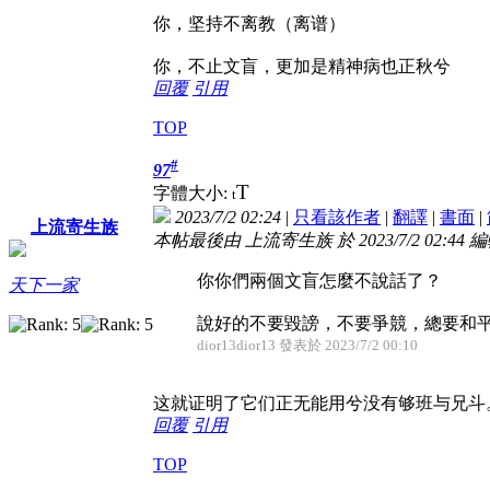
你，坚持不离教（离谱）
你，不止文盲，更加是精神病也正秋兮
回覆
引用
TOP
#
97
T
字體大小:
t
2023/7/2 02:24
|
只看該作者
|
翻譯
|
書面
|
上流寄生族
本帖最後由 上流寄生族 於 2023/7/2 02:44 
你你們兩個文盲怎麼不說話了？
天下一家
說好的不要毀謗，不要爭競，總要和平，
dior13dior13 發表於 2023/7/2 00:10
这就证明了它们正无能用兮没有够班与兄斗
回覆
引用
TOP