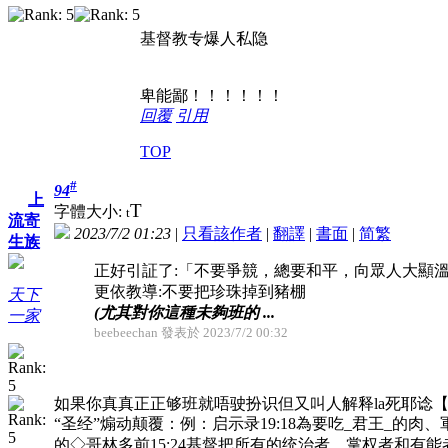
基督教专爆人私隐
卑能鄙！！！！！！
回覆
引用
TOP
#
94
上
T
字體大小:
t
流寄
2023/7/2 01:23
|
只看該作者
|
翻譯
|
書面
|
简
繁
生族
正好引証了:「不要爭競，總要和平，向眾人大顯
更依教導:不要把珍珠掉到豬棚
天下
(尤其對你這種未夠班的 ...
一家
beebeechan 發表於 2023/7/2 00:32
如果你真真正正够班就唔驶扮识但又叫人解释la死耶谂【
“圣经”煽动颠覆：例：启示录19:18為要吃_君王_的肉、軍
的◇哥林多前15:24基督把所有的统治者、掌权者和有能