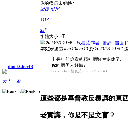
你的病仍未好轉?
回覆
引用
TOP
#
85
T
字體大小:
t
2023/7/1 21:49
|
只看該作者
|
翻譯
|
書面
|
本帖最後由 dior13dior13 於 2023/7/1 21:57 
十幾年前你看的精神病醫生退休了,
你的病仍未好轉?
dior13dior13
beebeechan 發表於 2023/7/1 21:48
天下一家
這些都是基督教反覆講的東
老實講，你是不是文盲？