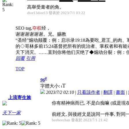
高舉受膏者的角。
dior13dior13 發表於 2023/7/1 03:22
SEO tag,
夺权
经，
谢谢谢谢谢谢。兄。赐教
“圣经”煽动颠覆：例：启示录19:18為要吃_君王_的肉、軍
的◇哥林多前15:24基督把所有的统治者、掌权者和有能
天下消灭。……直到你将他们灭绝了◆煽动分裂：例：但
回覆
引用
TOP
#
96
T
字體大小:
t
2023/7/2 02:10
|
只看該作者
|
翻譯
|
書面
|
上流寄生族
你有精神病而已, 不是白痴嘛 (或是現
天下一家
前經文, 與後經文是說同一件事, 對同一對
beebeechan 發表於 2023/7/1 21:42