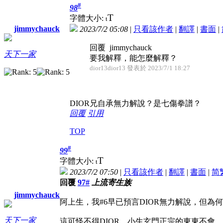
#
98
T
字體大小:
t
jimmychauck
2023/7/2 05:08
|
只看該作者
|
翻譯
|
書面
|
回覆 jimmychauck
天下一家
要我解釋，能怎麼解釋？
dior13dior13 發表於 2023/7/1 18:27
DIOR兄自承無力解說？是七傷拳譜？
回覆
引用
TOP
#
99
T
字體大小:
t
2023/7/2 07:50
|
只看該作者
|
翻譯
|
書面
|
简
回覆
97#
上流寄生族
jimmychauck
阿上生，我#6早已預言DIOR無力解說，但為
天下一家
這可怪不得DIOR。小生玄門正宗的東東不會