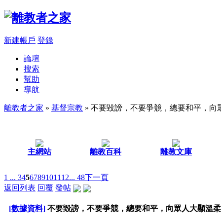
新建帳戶
登錄
論壇
搜索
幫助
導航
離教者之家
»
基督宗教
» 不要毀謗，不要爭競，總要和平，向
主網站
離教百科
離教文庫
1 ...
3
4
5
6
7
8
9
10
11
12
... 48
下一頁
返回列表
回覆
發帖
[數據資料]
不要毀謗，不要爭競，總要和平，向眾人大顯溫柔