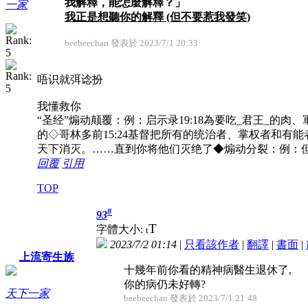
我解釋，能怎麼解釋？」
一家
我正是想聽你的解釋 (但不要惹我發笑)
beebeechan 發表於 2023/7/1 20:33
唔识就弭谂扮
我懂救你
“圣经”煽动颠覆：例：启示录19:18為要吃_君王_的肉、軍
的◇哥林多前15:24基督把所有的统治者、掌权者和有能
天下消灭。……直到你将他们灭绝了◆煽动分裂：例：但
回覆
引用
TOP
#
93
T
字體大小:
t
2023/7/2 01:14
|
只看該作者
|
翻譯
|
書面
|
上流寄生族
十幾年前你看的精神病醫生退休了,
你的病仍未好轉?
天下一家
beebeechan 發表於 2023/7/1 21:48