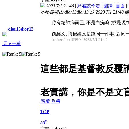
2023/7/1 21:46
|
只看該作者
|
翻譯
|
書面
|
本帖最後由 dior13dior13 於 2023/7/1 21:48 
你有精神病而已, 不是白痴嘛 (或是現
dior13dior13
前經文, 與後經文是說同一件事, 對同一對
beebeechan 發表於 2023/7/1 21:42
天下一家
這些都是基督教反覆
老實講，你是不是文
回覆
引用
TOP
#
83
T
字體大小: