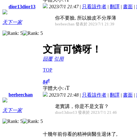
t
2023/7/1 21:47
|
只看該作者
|
翻譯
|
書面
|
dior13dior13
你不要臉, 所以臉皮不分厚薄
天下一家
beebeechan 發表於 2023/7/1 21:39
文盲可憐呀！
回覆
引用
TOP
#
84
T
字體大小:
t
beebeechan
2023/7/1 21:48
|
只看該作者
|
翻譯
|
書面
|
老實講，你是不是文盲？
天下一家
dior13dior13 發表於 2023/7/1 21:46
十幾年前你看的精神病醫生退休了,