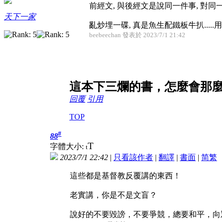
前經文, 與後經文是說同一件事, 對同
天下一家
亂炒埋一碟, 真是魚生配鐵板牛扒....
beebeechan 發表於 2023/7/1 21:42
這本下三爛的書，怎麼會那
回覆
引用
TOP
#
88
T
字體大小:
t
2023/7/1 22:42
|
只看該作者
|
翻譯
|
書面
|
简
繁
這些都是基督教反覆講的東西！
老實講，你是不是文盲？
說好的不要毀謗，不要爭競，總要和平，向眾人