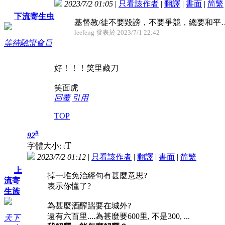
2023/7/2 01:05
|
只看該作者
|
翻譯
|
書面
|
简
繁
下流寄生虫
基督教/徒不要毀謗，不要爭競，總要和平
leefeng 發表於 2023/7/1 22:42
等待驗證會員
好！！！笑里藏刀
笑面虎
回覆
引用
TOP
#
92
T
字體大小:
t
2023/7/2 01:12
|
只看該作者
|
翻譯
|
書面
|
简
繁
上
掉一堆免治經句有甚麼意思?
流寄
表示你懂了?
生族
為甚麼酒醡踹要在城外?
遠有六百里....為甚麼要600里, 不是300, ...
天下