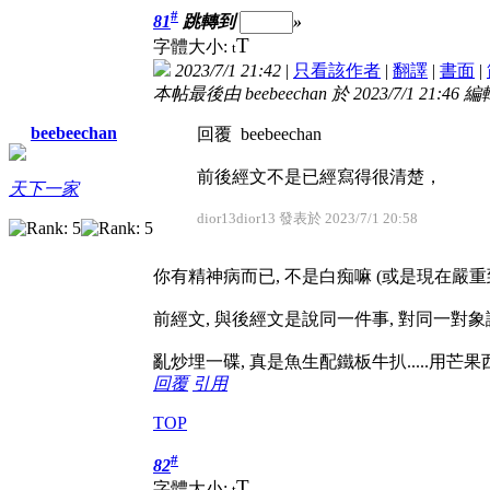
#
81
跳轉到
»
T
字體大小:
t
2023/7/1 21:42
|
只看該作者
|
翻譯
|
書面
|
本帖最後由 beebeechan 於 2023/7/1 21:46 編
beebeechan
回覆 beebeechan
前後經文不是已經寫得很清楚，
天下一家
dior13dior13 發表於 2023/7/1 20:58
你有精神病而已, 不是白痴嘛 (或是現在嚴重
前經文, 與後經文是說同一件事, 對同一對象
亂炒埋一碟, 真是魚生配鐵板牛扒.....用芒
回覆
引用
TOP
#
82
T
字體大小:
t