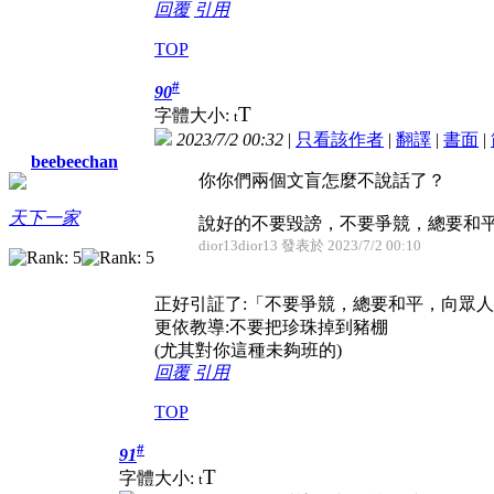
回覆
引用
TOP
#
90
T
字體大小:
t
2023/7/2 00:32
|
只看該作者
|
翻譯
|
書面
|
beebeechan
你你們兩個文盲怎麼不說話了？
天下一家
說好的不要毀謗，不要爭競，總要和平，
dior13dior13 發表於 2023/7/2 00:10
正好引証了:「不要爭競，總要和平，向眾
更依教導:不要把珍珠掉到豬棚
(尤其對你這種未夠班的)
回覆
引用
TOP
#
91
T
字體大小:
t