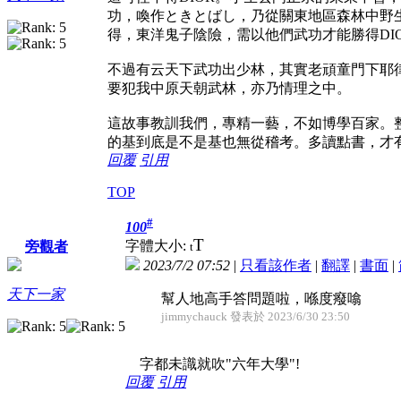
功，喚作ときとばし，乃從關東地區森林中野生卡斯"
得，東洋鬼子陰險，需以他們武功才能勝得DI
不過有云天下武功出少林，其實老頑童門下耶
要犯我中原天朝武林，亦乃情理之中。
這故事教訓我們，專精一藝，不如博學百家。
的基到底是不是基也無從稽考。多讀點書，才
回覆
引用
TOP
#
100
T
字體大小:
旁觀者
t
2023/7/2 07:52
|
只看該作者
|
翻譯
|
書面
|
天下一家
幫人地高手答問題啦，喺度癈噏
jimmychauck 發表於 2023/6/30 23:50
字都未識就吹"六年大學"!
回覆
引用