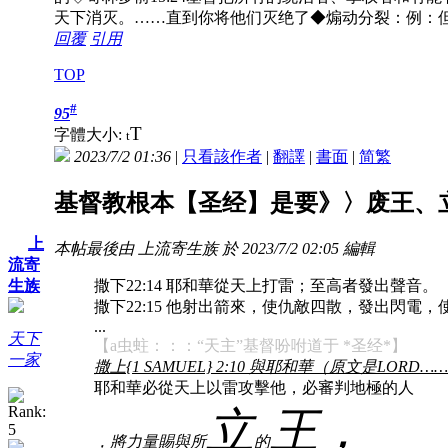
天下消灭。……直到你将他们灭绝了◆煽动分裂：例：但
回覆
引用
TOP
#
95
T
字體大小:
t
2023/7/2 01:36
|
只看該作者
|
翻譯
|
書面
|
简
繁
基督教根本【圣经】是要》〉废王、立
上
本帖最後由 上流寄生族 於 2023/7/2 02:05 編輯
流寄
生族
撒下22:14 耶和華從天上打雷；至高者發出聲音。
撒下22:15 他射出箭來，使仇敵四散，發出閃電，
...
天下
【a虫蛀：：：“天主”基督吩咐道于 *圣经*】
一家
撒上{1 SAMUEL} 2:10 與耶和華（原文是LO
耶和華必從天上以雷攻擊他，必審判地極的人
立
王，
，將力量賜與所
的