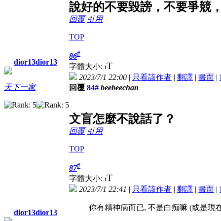
說好的不要毀謗，不要爭競
回覆
引用
TOP
#
86
dior13dior13
T
字體大小:
t
2023/7/1 22:00
|
只看該作者
|
翻譯
|
書面
|
天下一家
回覆
84#
beebeechan
文盲怎麼不說話了？
回覆
引用
TOP
#
87
T
字體大小:
t
2023/7/1 22:41
|
只看該作者
|
翻譯
|
書面
|
你有精神病而已, 不是白痴嘛 (或是現
dior13dior13