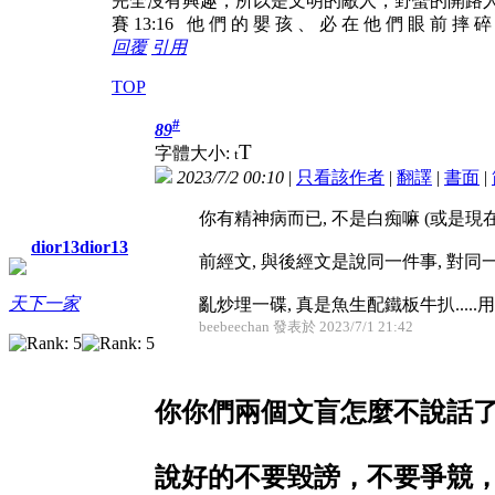
完全沒有興趣，所以是文明的敵人，野蠻的開路
賽 13:16 他 們 的 嬰 孩 、 必 在 他 們 眼 前 摔 
回覆
引用
TOP
#
89
T
字體大小:
t
2023/7/2 00:10
|
只看該作者
|
翻譯
|
書面
|
你有精神病而已, 不是白痴嘛 (或是現
dior13dior13
前經文, 與後經文是說同一件事, 對同
天下一家
亂炒埋一碟, 真是魚生配鐵板牛扒....
beebeechan 發表於 2023/7/1 21:42
你你們兩個文盲怎麼不說話
說好的不要毀謗，不要爭競