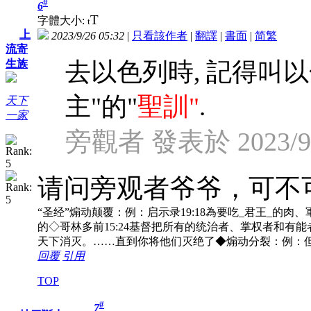
#
6
T
字體大小:
t
上
2023/9/26 05:32
|
只看該作者
|
翻譯
|
書面
|
简
繁
流寄
去以色列時, 記得叫以
生族
主"的"
聖訓"
.
天下
一家
旁觀者 發表於 2023/9/2
请问旁观者爷爷，可不可
“圣经”煽动颠覆：例：启示录19:18為要吃_君王_的肉、軍
的◇哥林多前15:24基督把所有的统治者、掌权者和有能
天下消灭。……直到你将他们灭绝了◆煽动分裂：例：但
回覆
引用
TOP
#
7