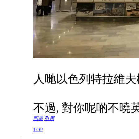
人哋以色列特拉維夫
不過, 對你呢啲不曉
回覆
引用
TOP