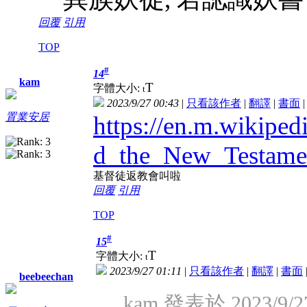
回覆
引用
TOP
#
14
kam
T
字體大小:
t
2023/9/27 00:43
|
只看該作者
|
翻譯
|
書面
置業安居
https://en.m.wikipedia
d_the_New_Testame
基督徒返教會叫啦
回覆
引用
TOP
#
15
T
字體大小:
t
2023/9/27 01:11
|
只看該作者
|
翻譯
|
書面
beebeechan
kam 發表於 2023/9/27