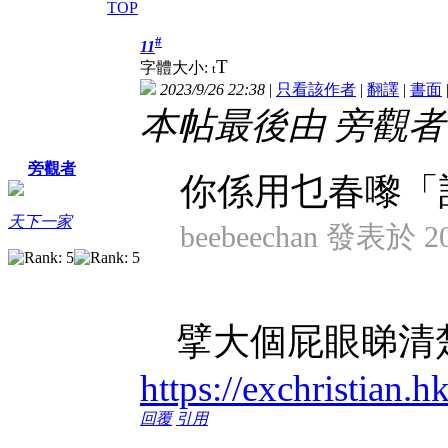
TOP
#
11
T
字體大小:
t
2023/9/26 22:38
|
只看該作者
|
翻譯
|
書面
本帖最後由 旁觀者 於 2
旁觀者
你係用乜春嚟「
天下一家
beebeechan 發表於 202
擘大個屁眼睇清
https://exchristian.
回覆
引用