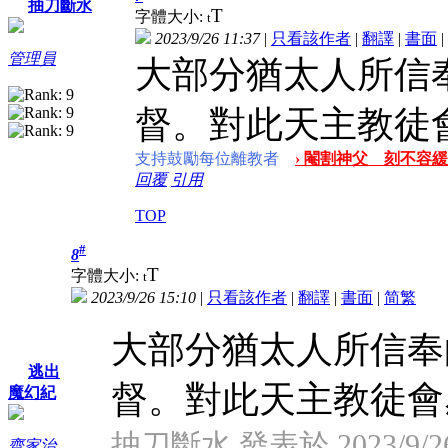
抽刀斷水
T
字體大小:
t
2023/9/26 11:37
|
只看該作者
|
翻譯
|
書面
|
管理員
大部分猶太人所信
督。對此天主教徒
支持鼓勵每位離教者
› 閹割神父 刻不容緩 
回覆
引用
TOP
#
8
T
字體大小:
t
2023/9/26 15:10
|
只看該作者
|
翻譯
|
書面
|
简
繁
大部分猶太人所信奉
逃出
督。對此天主教徒會感恩
魔幻紀
抽刀斷水 發表於 2023/9/26 
齊家治