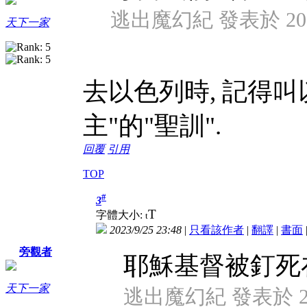
逃出魔幻紀 發表於 2023/
天下一家
去以色列時, 記得叫
主"的"聖訓".
回覆
引用
TOP
#
3
T
字體大小:
t
2023/9/25 23:48
|
只看該作者
|
翻譯
|
書面
旁觀者
耶穌基督被釘死
天下一家
逃出魔幻紀 發表於 2023