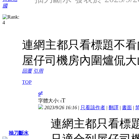
國
連網主都只看標題不看
屋仔司機房內圍爐侃大
回覆
引用
TOP
#
9
T
字體大小:
t
2023/9/26 16:16
|
只看該作者
|
翻譯
|
書面
|
連網主都只看標
抽刀斷水