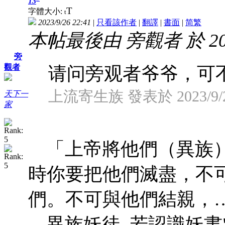
13
T
字體大小:
t
2023/9/26 22:41
|
只看該作者
|
翻譯
|
書面
|
简
繁
本帖最後由 旁觀者 於 2023
旁
觀者
请问旁观者爷爷，可不
上流寄生族 發表於 2023/9/26
天下一
家
「上帝將他們（異族
時你要把他們滅盡，不
們。不可與他們結親，…
異族妖徒, 若認識妖書"