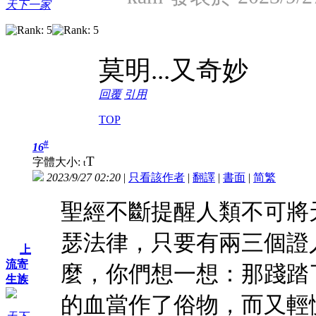
天下一家
莫明...又奇妙
回覆
引用
TOP
#
16
T
字體大小:
t
2023/9/27 02:20
|
只看該作者
|
翻譯
|
書面
|
简
繁
聖經不斷提醒人類不可將
瑟法律，只要有兩三個證
上
流寄
麼，你們想一想：那踐踏
生族
的血當作了俗物，而又輕