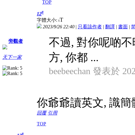
TOP
#
12
T
字體大小:
t
2023/9/26 22:40
|
只看該作者
|
翻譯
|
書面
|
不過, 對你呢啲
旁觀者
方, 你都 ...
天下一家
beebeechan 發表於 2023
你爺爺讀英文, 識簡
回覆
引用
TOP
#