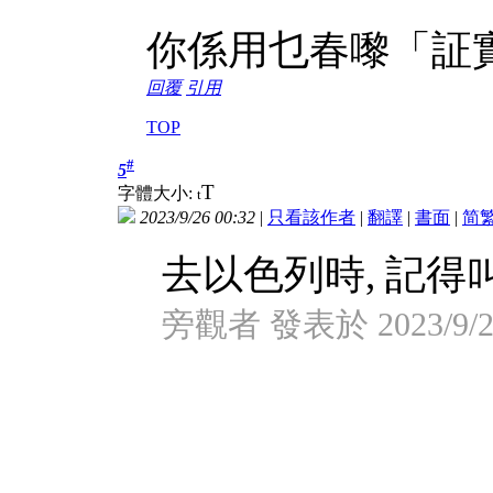
你係用乜春嚟「証
回覆
引用
TOP
#
5
T
字體大小:
t
2023/9/26 00:32
|
只看該作者
|
翻譯
|
書面
|
简
去以色列時, 記得叫
旁觀者 發表於 2023/9/25