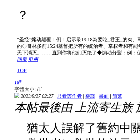
？
“圣经”煽动颠覆：例：启示录19:18為要吃_君王_的肉、軍
的◇哥林多前15:24基督把所有的统治者、掌权者和有能
天下消灭。……直到你将他们灭绝了◆煽动分裂：例：但
回覆
引用
TOP
#
18
T
字體大小:
t
2023/9/27 02:27
|
只看該作者
|
翻譯
|
書面
|
简
繁
本帖最後由 上流寄生族 於 20
猶太人誤解了舊約中關