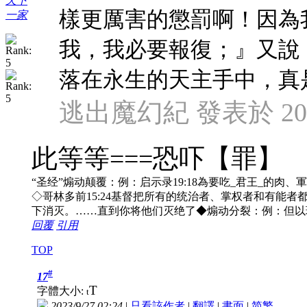
天下
樣更厲害的懲罰啊！因為
一家
我，我必要報復；』又說
落在永生的天主手中，真是可
逃出魔幻紀 發表於 2023/
此等等===恐吓【罪】
“圣经”煽动颠覆：例：启示录19:18為要吃_君王_的肉、軍
◇哥林多前15:24基督把所有的统治者、掌权者和有能者
下消灭。……直到你将他们灭绝了◆煽动分裂：例：但以理
回覆
引用
TOP
#
17
T
字體大小:
t
2023/9/27 02:24
|
只看該作者
|
翻譯
|
書面
|
简
繁