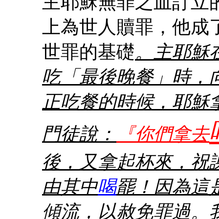
主耶穌無罪之血訂立
上為世人贖罪，他成
世罪的基礎
。主耶穌
吃「最後晚餐」時，
正吃餐的時候，耶穌
門徒說：
『你們拿去
後，又拿起杯來，祝
由其中
喝
罷！因為這
傾流，以赦免罪過。