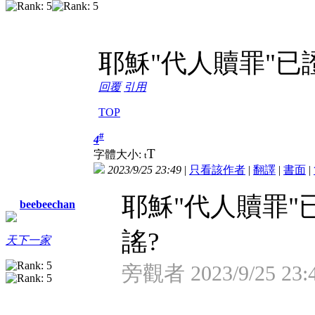
耶穌"代人贖罪"已
回覆
引用
TOP
#
4
T
字體大小:
t
2023/9/25 23:49
|
只看該作者
|
翻譯
|
書面
|
耶穌"代人贖罪"
beebeechan
謠?
天下一家
旁觀者 2023/9/25 23