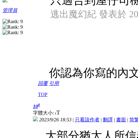
只適合到屋仔司機房
管理員
逃出魔幻紀 發表於 2023/
你認為你寫的內文
回覆
引用
TOP
#
10
T
字體大小:
t
2023/9/26 18:53
|
只看該作者
|
翻譯
|
書面
|
简
大部分猶太人所信