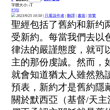
T
字體大小:
t
打印
2023/9/25 10:50
|
只看該作者
|
翻譯
|
書面
|
简
繁
聖經包括了舊約和新约
受新約。每當我們去以
律法的嚴謹態度，就可
主的那份虔誠。然而，
就會知道猶太人雖然熟
預表，新約才是舊約隱
關於默西亞（基督/天