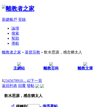
新建帳戶
登錄
論壇
搜索
幫助
導航
離教者之家
»
基督宗教
» 飲水思源，感念猶太人
主網站
離教百科
離教文庫
1
2
3
4
5
6
7
8
9
10
... 42
下一頁
返回列表
回覆
發帖
飲水思源，感念猶太人
#
1
跳轉到
»
倒序看帖