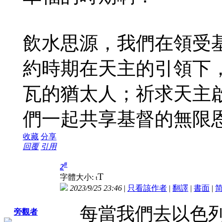
飲水思源，我們在領受
約時期在天主的引領下
瓦的猶太人；祈求天主
們一起共享基督的無限
收藏
分享
回覆
引用
#
2
T
字體大小:
t
2023/9/25 23:46
|
只看該作者
|
翻譯
|
書面
|
每當我們去以色
旁觀者