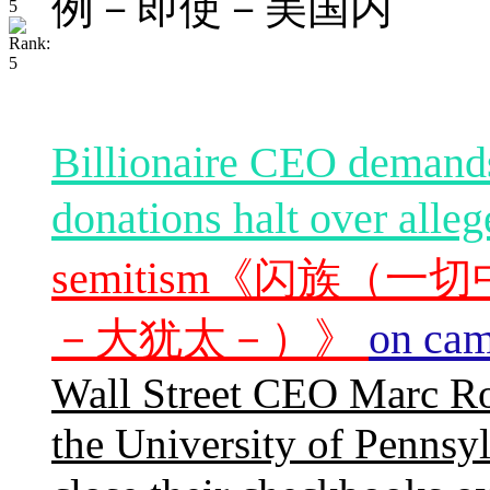
例－即使－美国内
Billionaire CEO demands
donations halt over alleg
semitism《
－大犹太－）》
on ca
Wall Street CEO Marc Row
the University of Pennsyl