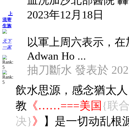
2023年12月18日
上
流寄
生族
以軍上周六表示，在加
天下
一家
Adwan Ho ...
抽刀斷水 發表於 2023/1
飲水思源，感念猶太人
教
《……===美国
{联
决
}
》
】是一切动乱根