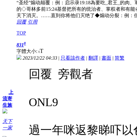
“圣经”煽动颠覆：例：启示录19:18為要吃_君王_的肉、軍
的◇哥林多前15:24基督把所有的统治者、掌权者和有能
天下消灭。……直到你将他们灭绝了◆煽动分裂：例：但
回覆
引用
TOP
#
831
T
字體大小:
t
2023/12/22 04:33
|
只看該作者
|
翻譯
|
書面
|
简
繁
回覆 旁觀者
上
ONL9
流寄
生族
天下
過一年咪返黎睇吓以
一家