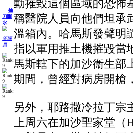
動摧毀這個區域的恐怖
抽
稱醫院人員向他們坦承
刀斷
水
溫箱內。哈馬斯發聲明
管理
員
指以軍用推土機摧毀當
馬斯轄下的加沙衞生部
期間，曾經對病房開槍
另外，耶路撒冷拉丁宗
上周六在加沙聖家堂（Holy 