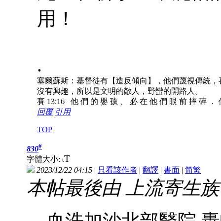
用！
.
塞爾蘇斯：基督徒有【造反傾向】，他們蔑視傳統，
沒有興趣，所以是文明的敵人，野蠻的開路人。
賽 13:16 他 們 的 嬰 孩 、 必 在 他 們 眼 前 摔 碎 ．
回覆
引用
TOP
#
830
T
字體大小:
t
2023/12/22 04:15
|
只看該作者
|
翻譯
|
書面
|
简
繁
本帖最後由 上流寄生族 於 20
血洗加沙北部醫院 