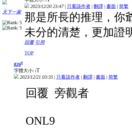
t
2023/12/20 23:47
|
只看該作者
|
翻譯
|
書面
|
简
繁
天下一家
那是所長的推理，你
未分的清楚，更加證
回覆
引用
TOP
#
826
T
字體大小:
t
2023/12/21 03:35
|
只看該作者
|
翻譯
|
書面
|
简
繁
回覆 旁觀者
ONL9