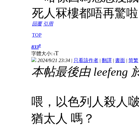
死人冧樓都唔再驚啦
回覆
引用
TOP
#
833
T
字體大小:
t
2024/9/21 23:34
|
只看該作者
|
翻譯
|
書面
|
简
繁
本帖最後由 leefeng 於 
喂，以色列人殺人
猶太人 嗎？