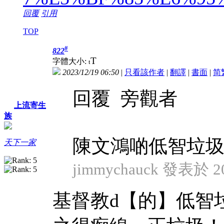
回覆
引用
TOP
#
822
T
字體大小:
t
2023/12/19 06:50
|
只看該作者
|
翻譯
|
書面
|
简
回覆 旁觀者
上流寄生
族
陳文鴻啲低智垃
天下一家
jimmychauck 發表於 202
基督教d【的】低智垃