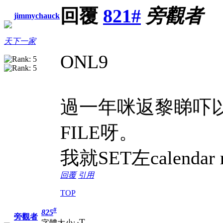
回覆
821#
旁觀者
jimmychauck
天下一家
ONL9
過一年咪返黎睇吓
FILE呀。
我就SET左calendar r
回覆
引用
TOP
#
825
旁觀者
T
字體大小: