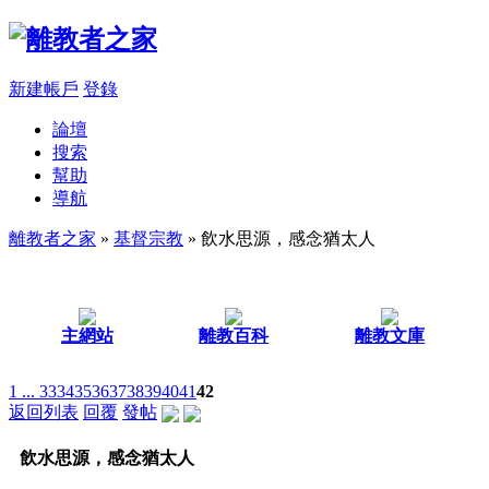
新建帳戶
登錄
論壇
搜索
幫助
導航
離教者之家
»
基督宗教
» 飲水思源，感念猶太人
主網站
離教百科
離教文庫
1 ...
33
34
35
36
37
38
39
40
41
42
返回列表
回覆
發帖
飲水思源，感念猶太人