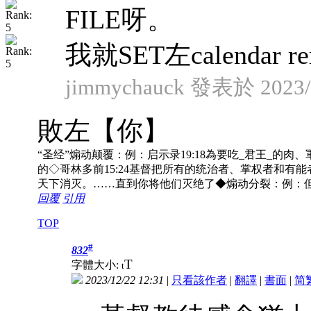
FILE呀。
我就SET左calendar remi
jimmychauck 發表於 2023/1
敗左【你】
“圣经”煽动颠覆：例：启示录19:18為要吃_君王_的肉、軍
的◇哥林多前15:24基督把所有的统治者、掌权者和有能
天下消灭。……直到你将他们灭绝了◆煽动分裂：例：但
回覆
引用
TOP
#
832
T
字體大小:
t
2023/12/22 12:31
|
只看該作者
|
翻譯
|
書面
|
简