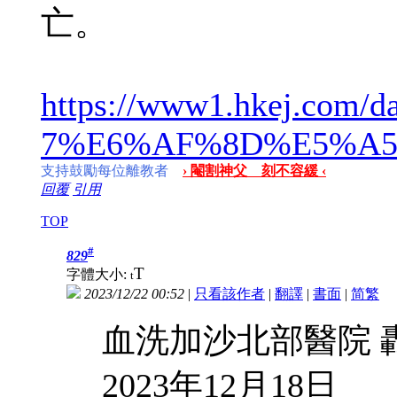
亡。
https://www1.hkej.com/dai
7%E6%AF%8D%E5%A
支持鼓勵每位離教者
› 閹割神父 刻不容緩 ‹
回覆
引用
TOP
#
829
T
字體大小:
t
2023/12/22 00:52
|
只看該作者
|
翻譯
|
書面
|
简
繁
血洗加沙北部醫院 
2023年12月18日