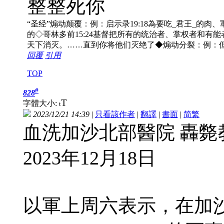
整整死你
“圣经”煽动颠覆：例：启示录19:18為要吃_君王_的肉、軍
的◇哥林多前15:24基督把所有的统治者、掌权者和有能
天下消灭。……直到你将他们灭绝了◆煽动分裂：例：但
回覆
引用
TOP
#
828
T
字體大小:
t
2023/12/21 14:39
|
只看該作者
|
翻譯
|
書面
|
简
繁
血洗加沙北部醫院 轟斃
2023年12月18日
以軍上周六表示，在加沙