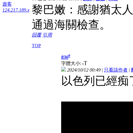
遊客
黎巴嫩：感謝猶太
124.217.189.x
通過海關檢查。
回覆
引用
TOP
#
836
T
字體大小:
t
2024/10/12 00:49
|
只看該作者
|
以色列已經痴