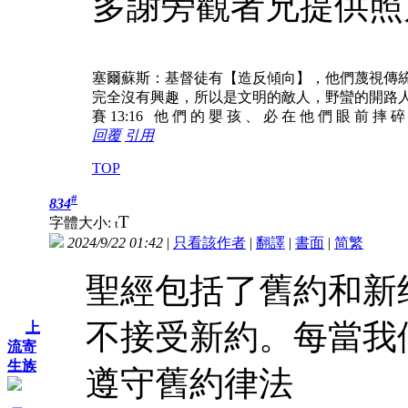
多謝旁觀者兄提供照
塞爾蘇斯：基督徒有【造反傾向】，他們蔑視傳
完全沒有興趣，所以是文明的敵人，野蠻的開路
賽 13:16 他 們 的 嬰 孩 、 必 在 他 們 眼 前 摔 
回覆
引用
TOP
#
834
T
字體大小:
t
2024/9/22 01:42
|
只看該作者
|
翻譯
|
書面
|
简
繁
聖經包括了舊約和新
不接受新約。每當我
上
流寄
生族
遵守舊約律法