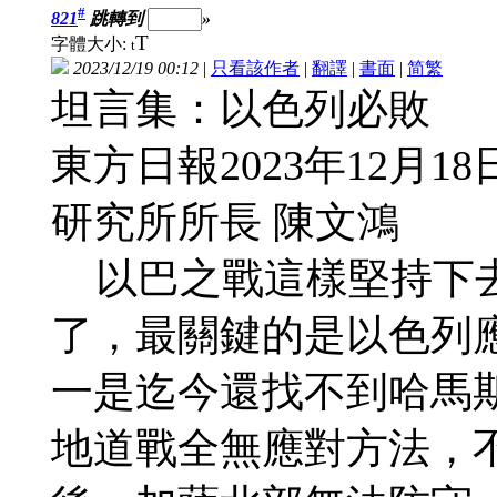
#
821
跳轉到
»
T
字體大小:
t
2023/12/19 00:12
|
只看該作者
|
翻譯
|
書面
|
简
繁
坦言集：以色列必敗
東方日報2023年12月18
研究所所長 陳文鴻
以巴之戰這樣堅持下去
了，最關鍵的是以色列
一是迄今還找不到哈馬
地道戰全無應對方法，