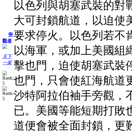
以色列與胡塞武裝的對
大可封鎖航道，以迫使
要求停火。以色列若不
旁
觀者
以海軍，或加上美國組
天下
擊也門，迫使胡塞武裝
一家
也門，只會使紅海航道
沙特阿拉伯袖手旁觀，
已。美國等能短期打敗
道便會被全面封鎖，更