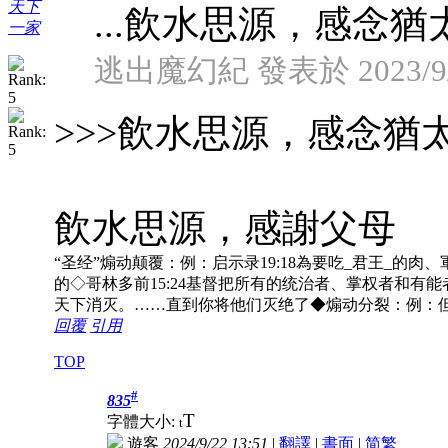
天下
...飲水思源，感念猶
一家
逃出魔幻紀 發表於 2023/9/2
>>>飲水思源，感念猶
飲水思源，感謝父母
“圣经”煽动颠覆：例：启示录19:18為要吃_君王_的肉、軍
的◇哥林多前15:24基督把所有的统治者、掌权者和有能
天下消灭。……直到你将他们灭绝了◆煽动分裂：例：但
回覆
引用
TOP
#
835
T
字體大小:
t
遊客
2024/9/22 13:51
|
翻譯
|
書面
|
简
繁