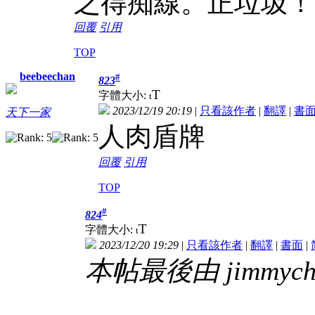
之得痴線。正垃圾！
回覆
引用
TOP
beebeechan
#
823
T
字體大小:
t
2023/12/19 20:19
|
只看該作者
|
翻譯
|
書
天下一家
人肉盾牌
回覆
引用
TOP
#
824
T
字體大小:
t
2023/12/20 19:29
|
只看該作者
|
翻譯
|
書面
|
本帖最後由 jimmychau