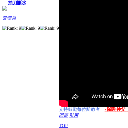
抽刀斷水
管理員
支持鼓勵每位離教者
› 閹割神父
回覆
引用
TOP