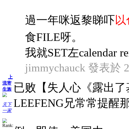
過一年咪返黎睇吓
以
食FILE呀。
我就SET左calendar remi
jimmychauck 發表於 20
上
流寄
已败【失人心《露出了
生族
LEEFENG兄常常提醒
天下
一家