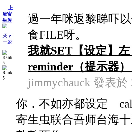
上
流寄
過一年咪返黎睇吓以
生族
食FILE呀。
天下
一家
我就SET【设定】左《
reminder（提示器） .
jimmychauck 發表於 2
你，不如亦都设定 calen
寄生虫联合吾师台海十