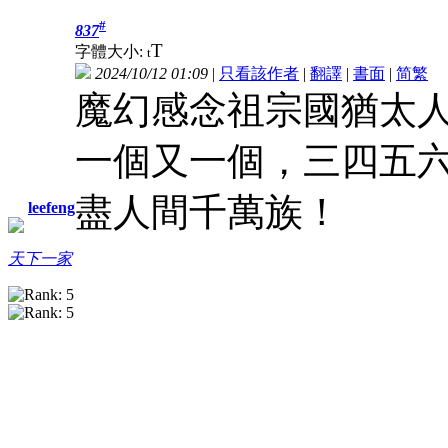
#
837
T
字體大小:
t
2024/10/12 01:09
|
只看該作者
|
翻譯
|
書面
|
简
繁
魔幻感念祖宗國猶太
一個又一個，三四五
盡人間千萬族！
leefeng
天下一家