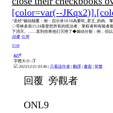
close their checkbooks ov
[color=var(--JKqx2)].[co
“圣经”煽动颠覆：例：启示录19:18為要吃_君王_的肉、軍
◇哥林多前15:24基督把所有的统治者、掌权者和有能者
下消灭。……直到你将他们灭绝了◆煽动分裂：例：但以理
回覆
引用
TOP
#
827
T
字體大小:
t
2023/12/21 03:46
|
只看該作者
|
翻譯
|
書面
|
简
繁
回覆 旁觀者
ONL9