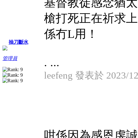
基督教徒感念猶太
槍打死正在祈求上
係冇L用！
抽刀斷水
. ...
管理員
leefeng 發表於 2023/12
咁係因為感恩虔誠