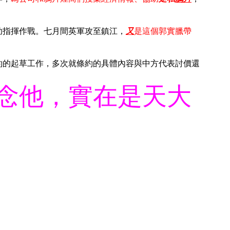
助指揮作戰。七月間英軍攻至鎮江，
又
是這個郭實臘帶
約的起草工作，多次就條約的具體內容與中方代表討價還
念他，實在是天大