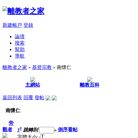
新建帳戶
登錄
論壇
搜索
幫助
導航
離教者之家
»
基督宗教
» 南懷仁
主網站
離教百科
返回列表
回覆
發帖
南懷仁
旁
#
觀者
1
跳轉到
»
倒序看帖
T
字體大小:
t