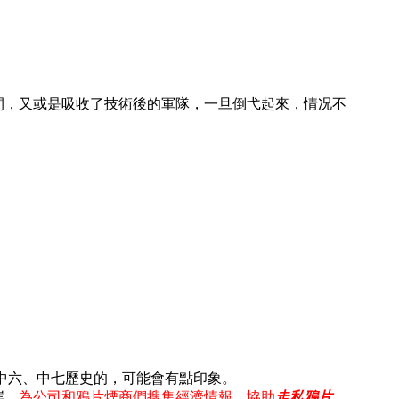
間，又或是吸收了技術後的軍隊，一旦倒弋起來，情况不
讀過中六、中七歷史的，可能會有點印象。
岸，
為公司和鴉片煙商們搜集經濟情報、協助
走私
鴉片
，