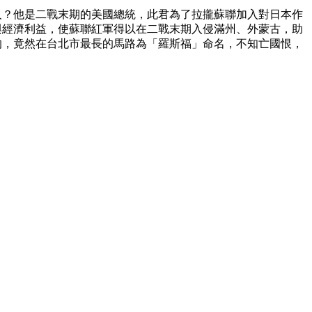
人？他是二戰末期的美國總統，此君為了拉攏蘇聯加入對日本作
與經濟利益，使蘇聯紅軍得以在二戰末期入侵滿州、外蒙古，助
的，竟然在台北市最長的馬路為「羅斯福」命名，不知亡國恨，