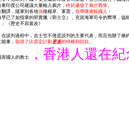
向東印度公司建議大量輸入鴉片，
終於爆發了鴉片戰爭
。
方翻譯，隨軍到各地
強
徵糧草、軍需，
並帶隊屠殺國人
：
海早已了如指掌的郭實臘（郭士立），充當海軍司令的嚮導，協
。」《歷史不容篡改》
，在談判過程中，吉士笠不僅是談判的主要代表，而且包辦了條
之
能事，
取得了比原定計劃
更多
的特權和賠款
。
，香港人還在紀
禍害國人的教士