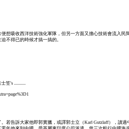
方便想吸收西洋技術強化軍隊，但另一方面又擔心技術會流入民
在迫不得已的時候才搞一搞的。
士笠's ..........
&extra=page%3D1
告訴大家他即郭實臘，或譯郭士立（Karl Gutzlaff），
三零年他來到中國，受英屬東印度公司派遣，曾三次航行中國海