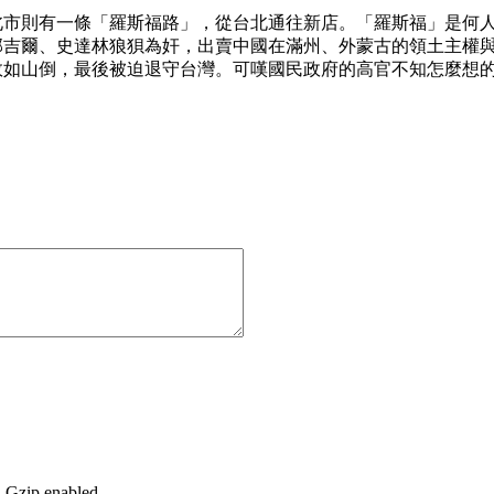
北市則有一條「羅斯福路」，從台北通往新店。「羅斯福」是何
跟邱吉爾、史達林狼狽為奸，出賣中國在滿州、外蒙古的領土主權
兵敗如山倒，最後被迫退守台灣。可嘆國民政府的高官不知怎麼想
, Gzip enabled
.