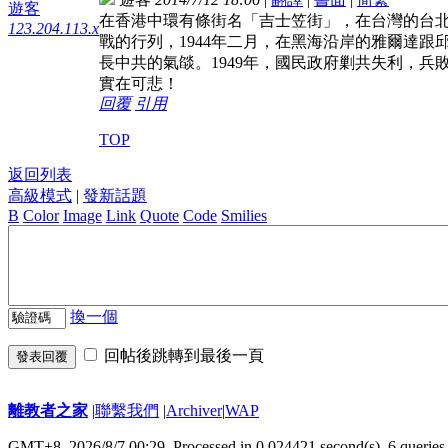
遊客
在香港中環有條街名「吉士笠街」，在台灣的台
123.204.113.x
戰的行列，1944年二月，在黑海沿岸的雅爾達
長中共的氣燄。1949年，國民政府剿共失利，
實在可悲！
回覆
引用
TOP
返回列表
高級模式
|
發新話題
B
Color
Image
Link
Quote
Code
Smilies
換一個
回帖後跳轉到最後一頁
發表回覆
離教者之家
|
聯繫我們
|
Archiver
|
WAP
GMT+8, 2026/8/7 00:29,
Processed in 0.024421 second(s), 6 queries