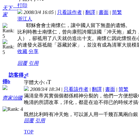
打印
天下一
2008/3/4 16:05
|
只看該作者
|
翻譯
|
書面
|
简
繁
家
浙江人
耶穌會會士南懷仁，讓中國人留下無盡的遺憾。
比利時教士南懷仁，曾向康熙誇耀該國「
冲
天炮」威力
人），卻祗用了八天就仿造出十支。南懷仁因此懷恨在
的連發火器祗能「器藏於家」，並沒有成為清軍大規模
收藏
分享
回覆
引用
#
訪客得
2
T
得b
字體大小:
t
2008/3/4 18:34
|
只看該作者
|
翻譯
|
書面
|
简
繁
滿清皇帝其實個個都係精神分裂的，他們一方便想吸
齊家治國
晚清的所謂改革，洋化，都是在迫不得已的時候才搞
既然比利時有冲天炮，可以派人用一千幾百萬兩白銀
回覆
引用
TOP