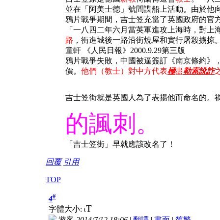
並在「阿美士德」號間諜船上活動。由於他
鴉片戰爭期間，吉士笠充當了英國政府的官
「一八四二年六月當英軍進攻上海時，對上
路
，衝進城後一路沿街燒屋和實行屠殺擄掠
童軒 《人民日報》2000.9.29第三版
鴉片戰爭失敗，中國被逼簽訂《南京條約》
價。
他們（教士）對中方代表
極
盡
勒索訛詐
吉士笠街就是英國人為了表揚他而命名的。
的諷刺。
「吉士笠街」早就應該改名了！
回覆
引用
TOP
#
4
T
字體大小:
t
遊客
2014/7/12 18:06
|
翻譯
|
書面
|
简
繁