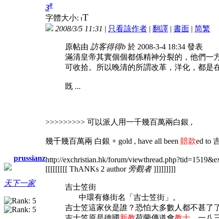
#
3
T
字體大小:
t
2008/3/5 11:31
|
只看該作者
|
翻譯
|
書面
|
简
繁
原帖由
訪客得得b
於 2008-3-4 18:34 發表
滿清皇帝其實個個都係精神分裂的，他們一
可收拾。所以晚清的所謂改革，洋化，都是
既 ...
>>>>>>>>> 可以派人用一千幾百萬兩白銀 ,
幾千幾百萬兩 白銀 + gold , have all been
賠款
ed to
吉
prussianz
http://exchristian.hk/forum/viewthread.php?tid=1519
[[[[[[[[[ ThANKs 2 author
旁觀者
]]]]]]]]]
天下一家
吉士笠街
中環有條街名「吉士笠街」。
吉士笠這家伙是誰？恐怕大多數人都不甚了了。若
吉士笠原是德國
新教
荷蘭傳道會
教士
。一八