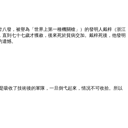
廿八發，被譽為「世界上第一種機關槍」）的發明人戴梓（浙江
，直到七十七歲才獲赦，後來死於貧病交加。戴梓死後，他發明
的遺憾。
是吸收了技術後的軍隊，一旦倒弋起來，情况不可收拾。所以