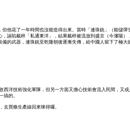
，但他花了一年時間也沒能造得出來。當時「連珠銃」（能儲彈
心，誣陷戴梓「私通東洋」，結果戴梓被流放到盛京（今瀋陽）
裝備的武器，連珠銃至乾隆朝後逐漸失傳，給中國人留下了極大
收西洋技術強化軍隊，但另一方面又擔心技術會流入民間，又或
一搞的。
，去買條生產線回來咪得囉。