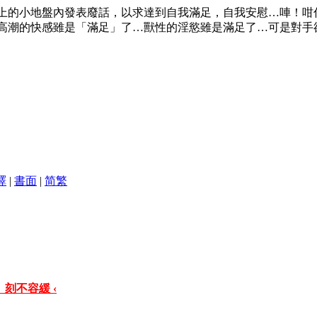
上的小地盤內發表廢話，以求達到自我滿足，自我安慰…唓！咁
高潮的快感雖是「滿足」了…獸性的淫慾雖是滿足了…可是對手
譯
|
書面
|
简
繁
 刻不容緩 ‹