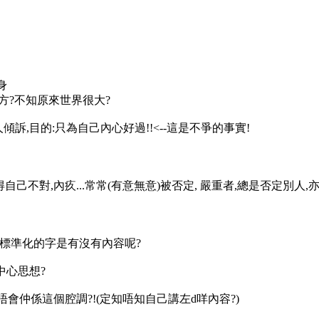
身
方?不知原來世界很大?
訴,目的:只為自己內心好過!!<--這是不爭的事實!
己不對,內疚...常常(有意無意)被否定, 嚴重者,總是否定別人,
又好標準化的字是有沒有內容呢?
中心思想?
會仲係這個腔調?!(定知唔知自己講左d咩內容?)