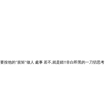
亦要按他的"規矩"做人 處事 若不,就是錯!!非白即黑的一刀切思考