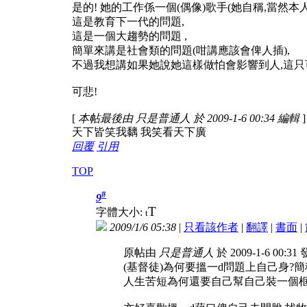
是的! 她的工作係一個(偶像)歌手(她自稱,當然
這是教育下一代的問題,
這是一個大趨勢的問題 ,
簡單來講是社會類的問題(咁講應該會俾人插),
不過我想講如果她說她這樣做怕會影響到人,這只
可悲!
[
本帖最後由 只是普通人 於 2009-1-6 00:34 編輯
]
天下皆笑我黐 我笑看天下廣
回覆
引用
TOP
#
9
T
字體大小:
t
2009/1/6 05:38
|
只看該作者
|
翻譯
|
書面
|
原帖由
只是普通人
於 2009-1-6 00:3
(基督徒)為何要搵一d問題上自己身?簡
人生苦短為何還要自己幫自己裝一個框