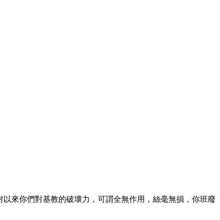
耐以來你們對基教的破壞力，可謂全無作用，絲毫無損，你班廢