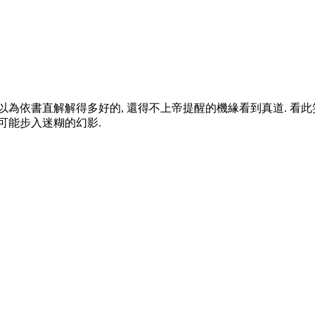
以為依書直解解得多好的, 還得不上帝提醒的機緣看到真道. 看此
 可能步入迷糊的幻影.