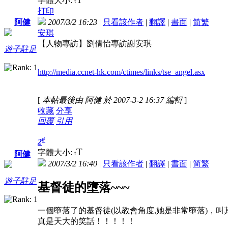
字體大小:
t
打印
2007/3/2 16:23
|
只看該作者
|
翻譯
|
書面
|
简
繁
阿健
安琪
【人物專訪】劉倩怡專訪謝安琪
遊子駐足
http://media.ccnet-hk.com/ctimes/links/tse_angel.asx
[
本帖最後由 阿健 於 2007-3-2 16:37 編輯
]
收藏
分享
回覆
引用
#
2
T
字體大小:
t
阿健
2007/3/2 16:40
|
只看該作者
|
翻譯
|
書面
|
简
繁
遊子駐足
基督徒的墮落~~~
一個墮落了的基督徒(以教會角度,她是非常墮落)，
真是天大的笑話！！！！！