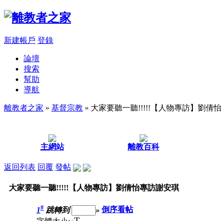
新建帳戶
登錄
論壇
搜索
幫助
導航
離教者之家
»
基督宗教
» 大家要聽一聽!!!!!【人物專訪】劉
主網站
離教百科
返回列表
回覆
發帖
大家要聽一聽!!!!!【人物專訪】劉倩怡專訪謝安琪
#
1
跳轉到
»
倒序看帖
T