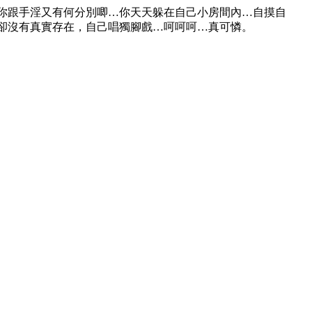
你跟手淫又有何分別唧…你天天躲在自己小房間內…自摸自
卻沒有真實存在，自己唱獨腳戲…呵呵呵…真可憐。