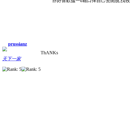
亦好喜歡搵一d藉口俾自己去開脫,找牧司同
prussianz
ThANKs
天下一家