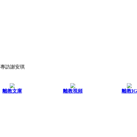
倩怡專訪謝安琪
離教文庫
離教視頻
離教IG