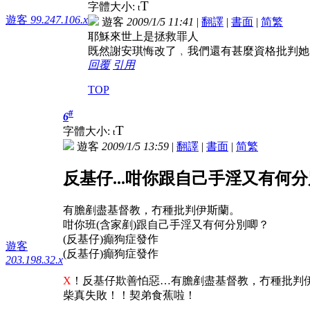
T
字體大小:
t
遊客
99.247.106.x
遊客
2009/1/5 11:41
|
翻譯
|
書面
|
简
繁
耶穌來世上是拯救罪人
既然謝安琪悔改了﹐我們還有甚麼資格批判她
回覆
引用
TOP
#
6
T
字體大小:
t
遊客
2009/1/5 13:59
|
翻譯
|
書面
|
简
繁
反基仔...咁你跟自己手淫又有何
有膽剷盡基督教，冇種批判伊斯蘭。
咁你班(含家剷)跟自己手淫又有何分別唧？
(反基仔)癲狗症發作
遊客
(反基仔)癲狗症發作
203.198.32.x
X
！反基仔欺善怕惡…有膽剷盡基督教，冇種批判
柴真失敗！！契弟食蕉啦！