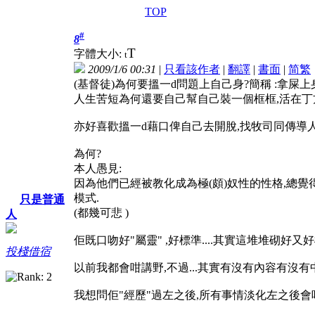
TOP
#
8
T
字體大小:
t
2009/1/6 00:31
|
只看該作者
|
翻譯
|
書面
|
简
繁
(基督徒)為何要搵一d問題上自己身?簡稱 :拿屎上
人生苦短為何還要自己幫自己裝一個框框,活在丁
亦好喜歡搵一d藉口俾自己去開脫,找牧司同傳導人傾
為何?
本人愚見:
因為他們已經被教化成為極(頗)奴性的性格,總覺得自
模式.
只是普通
(都幾可悲 )
人
佢既口吻好"屬靈" ,好標準....其實這堆堆砌好
投棧借宿
以前我都會咁講野,不過...其實有沒有內容有沒有
我想問佢"經歷"過左之後,所有事情淡化左之後會唔