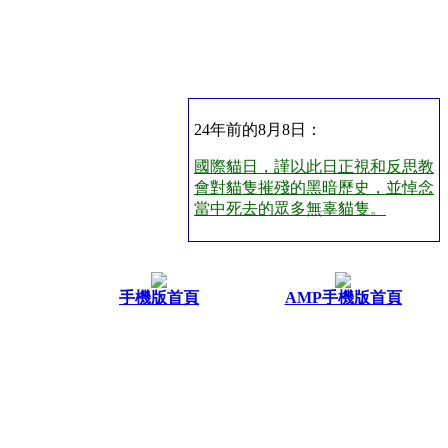
24年前的8月8日：
國際貓日，謹以此日正視和反思教
會對貓隻摧殘的黑暗歷史，並悼念
當中死去的眾多無辜貓隻。
手機版首頁
AMP手機版首頁