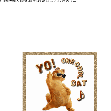
傳導人傾訴,目的:只為自己內心好過!! ...