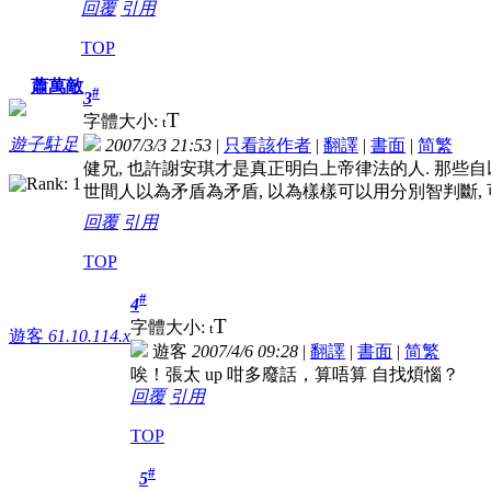
回覆
引用
TOP
蕭萬敵
#
3
T
字體大小:
t
遊子駐足
2007/3/3 21:53
|
只看該作者
|
翻譯
|
書面
|
简
繁
健兄, 也許謝安琪才是真正明白上帝律法的人. 那些自
世間人以為矛盾為矛盾, 以為樣樣可以用分別智判斷,
回覆
引用
TOP
#
4
T
字體大小:
t
遊客
61.10.114.x
遊客
2007/4/6 09:28
|
翻譯
|
書面
|
简
繁
唉！張太 up 咁多廢話，算唔算 自找煩惱？
回覆
引用
TOP
#
5