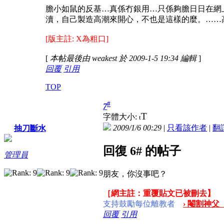
膽小如鼠的反基…真係冇銀用…只係夠膽日日在網
瀆，自己製造高潮來開心，不也是這樣的麼。……
[版主註: X為粗口]
[
本帖最後由 weakest 於 2009-1-5 19:34 編輯
]
回覆
引用
TOP
#
7
T
字體大小:
t
2009/1/6 00:29
|
只看該作者
|
翻
抽刀斷水
回復 6# 的帖子
管理員
朋友，你沒事吧？
［網主註：重覆貼文已被刪去】
支持鼓勵每位離教者
› 閹割神父
回覆
引用