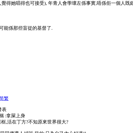
本人覺得她唱得也可接受), 年青人會學壞左係事實,唔係佢一個人既
可能係那些盲從的基督了.
简
繁
1 發表
稱 :拿屎上身
框,活在丁方?不知原來世界很大?