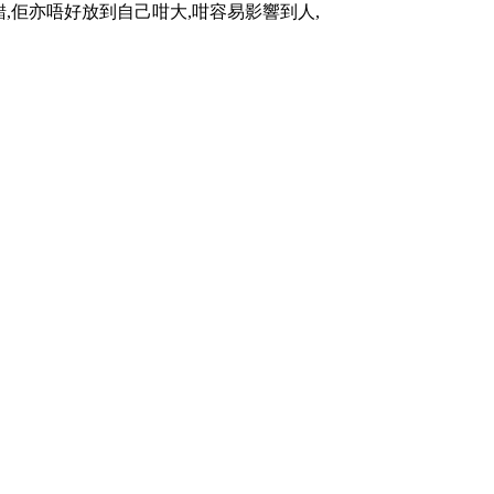
錯,佢亦唔好放到自己咁大,咁容易影響到人,