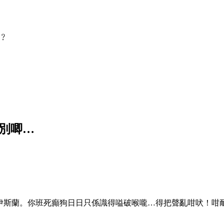
﹖
分別唧…
伊斯蘭。你班死癲狗日日只係識得嗌破喉嚨…得把聲亂咁吠！咁