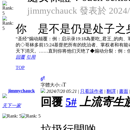
jimmychauck 發表於 2024/7
你 是不是仍是处子之
“圣经”煽动颠覆：例：启示录19:18為要吃_君王_的肉、軍
的◇哥林多前15:24基督把所有的统治者、掌权者和有能
天下消灭。……直到你将他们灭绝了◆煽动分裂：例：但
回覆
引用
TOP
#
6
T
字體大小:
t
jimmychauck
2024/7/20 05:21
|
只看該作者
|
翻譯
|
書面
回覆
5#
上流寄生
天下一家
垃圾行開啲。