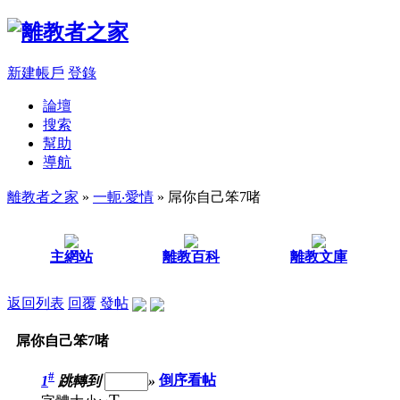
新建帳戶
登錄
論壇
搜索
幫助
導航
離教者之家
»
一軛‧愛情
» 屌你自己笨7啫
主網站
離教百科
離教文庫
返回列表
回覆
發帖
屌你自己笨7啫
#
1
跳轉到
»
倒序看帖