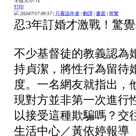
T
字體大小:
t
打印
2024/7/17 09:57
|
只看該作者
|
翻譯
|
書面
|
简
繁
忍3年訂婚才激戰！驚
不少基督徒的教義認為
持貞潔，將性行為留待
度。一名網友就指出，
現對方並非第一次進行
以接受這種欺騙嗎？交
生活中心／黃依婷報導