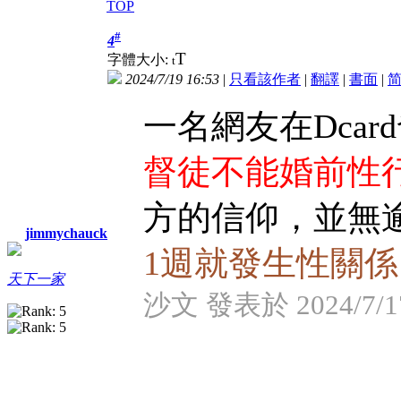
TOP
#
4
T
字體大小:
t
2024/7/19 16:53
|
只看該作者
|
翻譯
|
書面
|
一名網友在Dca
督徒不能婚前性
方的信仰，並無
jimmychauck
1週就發生性關係
天下一家
沙文 發表於 2024/7/17