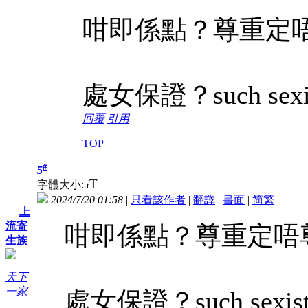
咁即係點？尊重定
處女保證？such sexi
回覆
引用
TOP
#
5
T
字體大小:
t
2024/7/20 01:58
|
只看該作者
|
翻譯
|
書面
|
简
繁
上
流寄
咁即係點？尊重定唔
生族
天下
一家
處女保證？such sexis