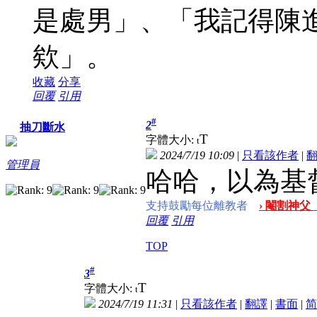
是處男」、「我記得陳
欸」。
收藏
分享
回覆
引用
#
2
抽刀斷水
T
字體大小:
t
2024/7/19 10:09
|
只看該作者
|
管理員
哈哈，以為基
支持鼓勵每位離教者
› 閹割神父
回覆
引用
TOP
#
3
T
字體大小:
t
2024/7/19 11:31
|
只看該作者
|
翻譯
|
書面
|
简