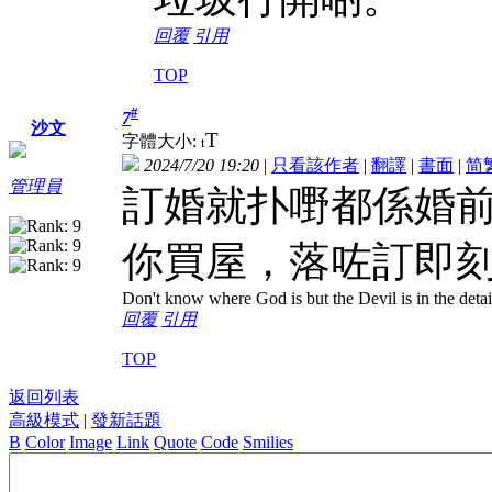
回覆
引用
TOP
#
7
沙文
T
字體大小:
t
2024/7/20 19:20
|
只看該作者
|
翻譯
|
書面
|
简
管理員
訂婚就扑嘢都係婚前
你買屋，落咗訂即
Don't know where God is but the Devil is in the detai
回覆
引用
TOP
返回列表
高級模式
|
發新話題
B
Color
Image
Link
Quote
Code
Smilies