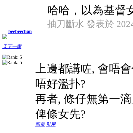
哈哈，以為基督
抽刀斷水 發表於 2024/7
beebeechan
天下一家
上邊都講咗, 會唔
唔好濫扑?
再者, 條仔無第一滴
俾條女先?
回覆
引用