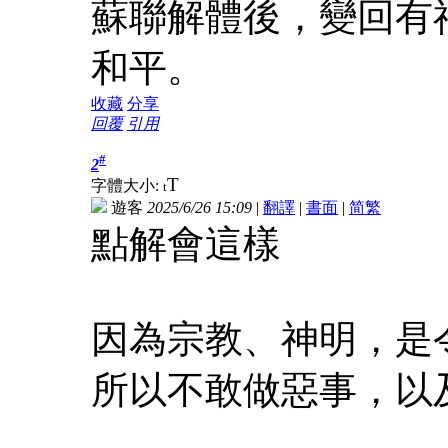
蘇聯解體後，變回有
和平。
收藏
分享
回覆
引用
#
2
T
字體大小:
t
遊客
2025/6/26 15:09
|
翻譯
|
書面
|
简
繁
點解會這樣
因為宗教、神明，是
所以不敢做惡事，以