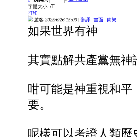
T
字體大小:
t
打印
遊客
2025/6/26 15:00
|
翻譯
|
書面
|
简
繁
如果世界有神
其實點解共產黨無神
咁可能是神重視和平
要。
呢樣可以考證人類歷