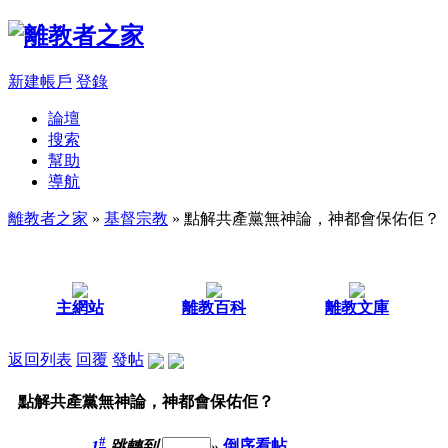
新建帳戶
登錄
論壇
搜索
幫助
導航
離教者之家
»
基督宗教
» 點解共產黨無神論，神都會保佑佢？
主網站
離教百科
離教文庫
返回列表
回覆
發帖
點解共產黨無神論，神都會保佑佢？
#
1
跳轉到
»
倒序看帖