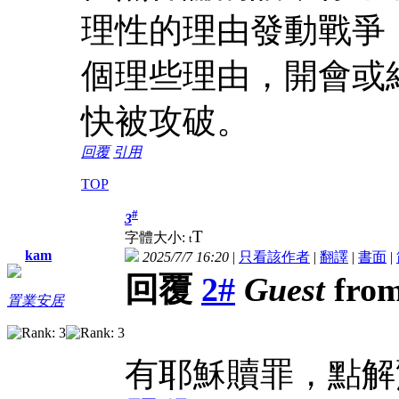
理性的理由發動戰爭
個理些理由，開會或
快被攻破。
回覆
引用
TOP
#
3
T
字體大小:
t
kam
2025/7/7 16:20
|
只看該作者
|
翻譯
|
書面
|
回覆
2#
Guest
from
置業安居
有耶穌贖罪，點解