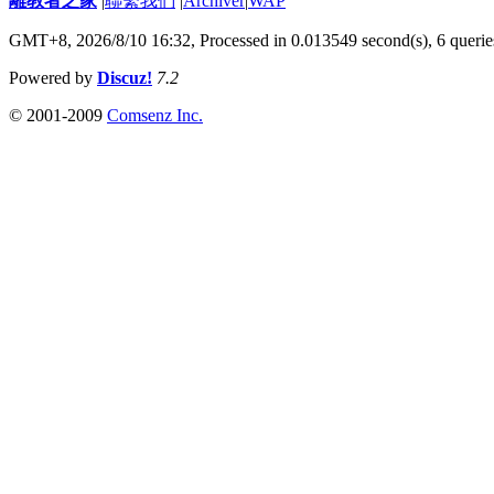
離教者之家
|
聯繫我們
|
Archiver
|
WAP
GMT+8, 2026/8/10 16:32,
Processed in 0.013549 second(s), 6 querie
Powered by
Discuz!
7.2
© 2001-2009
Comsenz Inc.