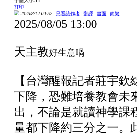
T
字體大小:
t
打印
2025/8/12 09:52
|
只看該作者
|
翻譯
|
書面
|
简
繁
2025/08/05 13:00
天主教
好
生意喎
【台灣醒報記者莊宇欽
下降，恐難培養教會未
出，不論是就讀神學課
量都下降約三分之一。