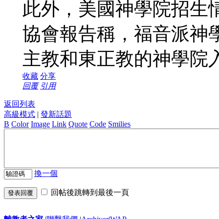
此外，美國神學院招生
協會報告稱，福音派神學
主教和東正教的神學院入
收藏
分享
回覆
引用
返回列表
高級模式
|
發新話題
B
Color
Image
Link
Quote
Code
Smilies
換一個
回帖後跳轉到最後一頁
發表回覆