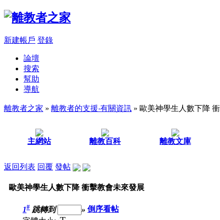
新建帳戶
登錄
論壇
搜索
幫助
導航
離教者之家
»
離教者的支援‧有關資訊
» 歐美神學生人數下降 
主網站
離教百科
離教文庫
返回列表
回覆
發帖
歐美神學生人數下降 衝擊教會未來發展
#
1
跳轉到
»
倒序看帖