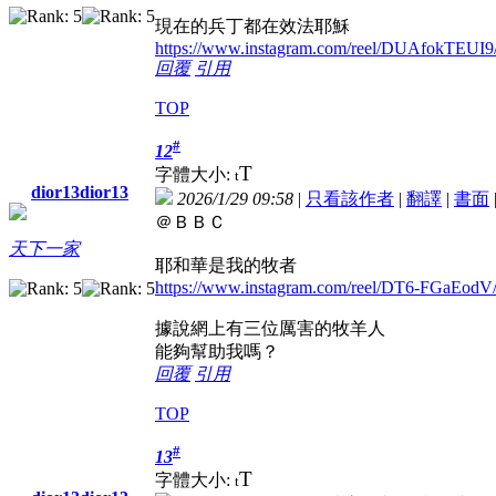
現在的兵丁都在效法耶穌
https://www.instagram.com/reel/DUAfokTEU
回覆
引用
TOP
#
12
T
字體大小:
t
dior13dior13
2026/1/29 09:58
|
只看該作者
|
翻譯
|
書面
＠ＢＢＣ
天下一家
耶和華是我的牧者
https://www.instagram.com/reel/DT6-FGaE
據說網上有三位厲害的牧羊人
能夠幫助我嗎？
回覆
引用
TOP
#
13
T
字體大小:
t