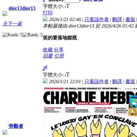
T
字體大小:
t
dior13dior13
打印
2026/1/21 02:46
|
只看該作者
|
翻譯
|
書面
天下一家
本帖最後由 dior13dior13 於 2026/4/26 01:42
笑的要落地獄既
收藏
分享
回覆
引用
#
2
T
字體大小:
t
2026/1/21 22:01
|
只看該作者
|
翻譯
|
書面
旁觀者