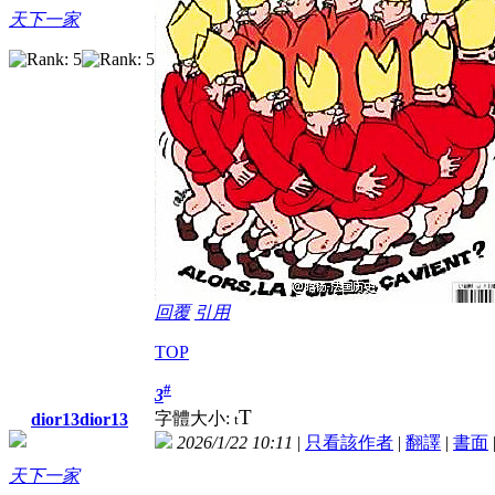
天下一家
回覆
引用
TOP
#
3
T
字體大小:
dior13dior13
t
2026/1/22 10:11
|
只看該作者
|
翻譯
|
書面
天下一家