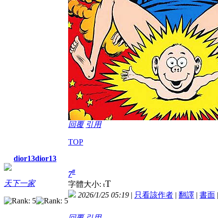
回覆
引用
TOP
dior13dior13
#
7
T
天下一家
字體大小:
t
2026/1/25 05:19
|
只看該作者
|
翻譯
|
書面
回覆
引用