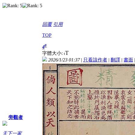
回覆
引用
TOP
#
4
T
字體大小:
t
2026/1/23 01:37
|
只看該作者
|
翻譯
|
書面
旁觀者
天下一家