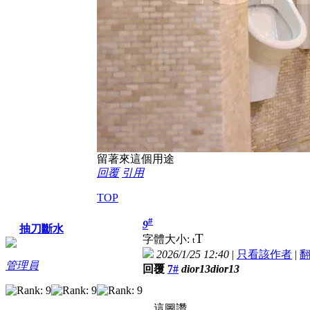
留著來這個用途
回覆
引用
TOP
#
9
抽刀斷水
T
字體大小:
t
2026/1/25 12:40
|
只看該作者
|
管理員
回覆
7#
dior13dior13
這圖讚