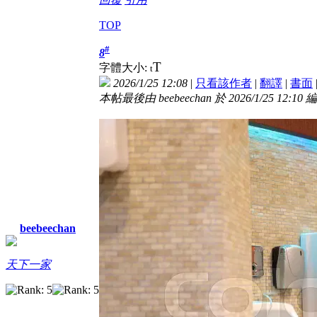
TOP
#
8
T
字體大小:
t
2026/1/25 12:08
|
只看該作者
|
翻譯
|
書面
本帖最後由 beebeechan 於 2026/1/25 12:10 
beebeechan
天下一家