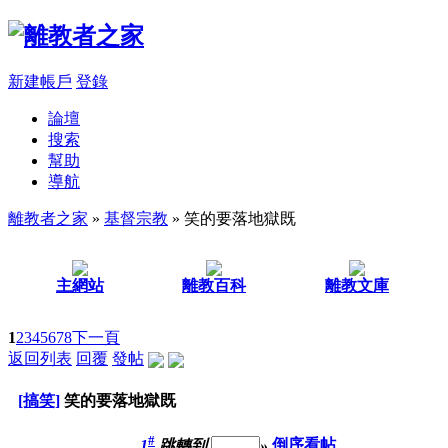
新建帳戶
登錄
論壇
搜索
幫助
導航
離教者之家
»
基督宗教
» 笑的要落地獄既
主網站
離教百科
離教文庫
1
2
3
4
5
6
7
8
下一頁
返回列表
回覆
發帖
[搞笑]
笑的要落地獄既
#
1
跳轉到
»
倒序看帖