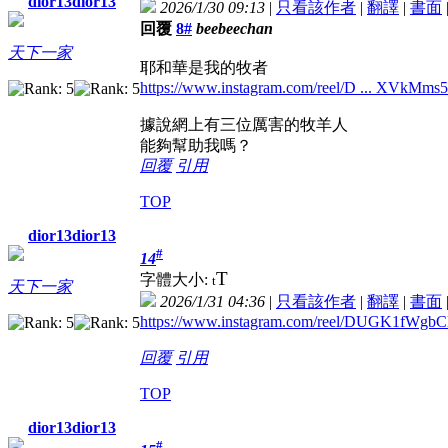
dior13dior13
2026/1/30 09:13
|
只看該作者
|
翻譯
|
書面
回覆
8#
beebeechan
天下一家
耶和華是我的牧者
https://www.instagram.com/reel/D ... XVkM
據說網上有三位厲害的牧羊人
能夠幫助我嗎？
回覆
引用
TOP
dior13dior13
#
14
T
字體大小:
t
天下一家
2026/1/31 04:36
|
只看該作者
|
翻譯
|
書面
https://www.instagram.com/reel/DUGK1fWg
回覆
引用
TOP
dior13dior13
#