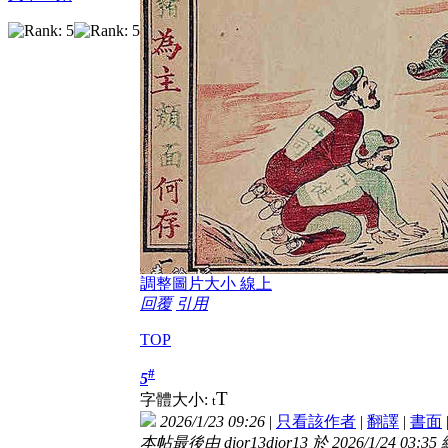
調整圖片大小 線上
回覆
引用
TOP
#
5
T
字體大小:
t
2026/1/23 09:26
|
只看該作者
|
翻譯
|
書面
本帖最後由 dior13dior13 於 2026/1/24 03:35