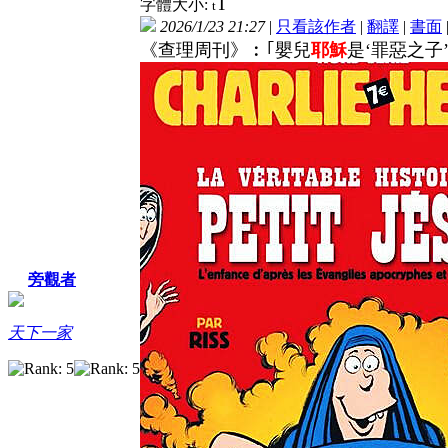
T
字體大小:
t
2026/1/23 21:27
|
只看該作者
|
翻譯
|
書面
《查理周刊》︰｢嬰兒
耶穌
是‘罪惡之子
旁觀者
天下一家