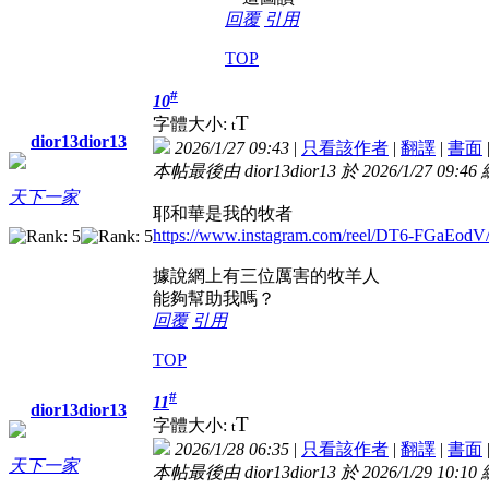
回覆
引用
TOP
#
10
T
字體大小:
t
dior13dior13
2026/1/27 09:43
|
只看該作者
|
翻譯
|
書面
本帖最後由 dior13dior13 於 2026/1/27 09:46
天下一家
耶和華是我的牧者
https://www.instagram.com/reel/DT6-FGaE
據說網上有三位厲害的牧羊人
能夠幫助我嗎？
回覆
引用
TOP
#
11
dior13dior13
T
字體大小:
t
2026/1/28 06:35
|
只看該作者
|
翻譯
|
書面
天下一家
本帖最後由 dior13dior13 於 2026/1/29 10:10