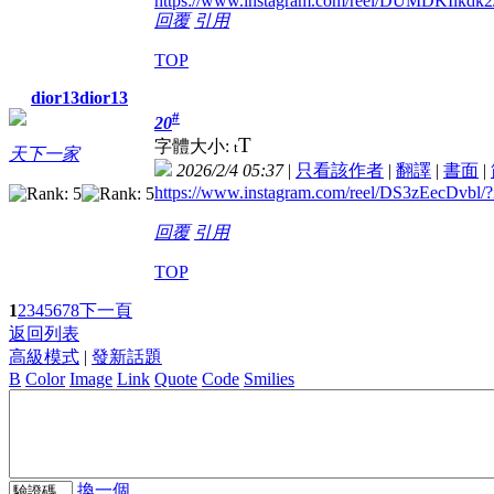
https://www.instagram.com/reel/DUMDKIi
回覆
引用
TOP
dior13dior13
#
20
T
字體大小:
t
天下一家
2026/2/4 05:37
|
只看該作者
|
翻譯
|
書面
|
https://www.instagram.com/reel/DS3zEecDvb
回覆
引用
TOP
1
2
3
4
5
6
7
8
下一頁
返回列表
高級模式
|
發新話題
B
Color
Image
Link
Quote
Code
Smilies
換一個