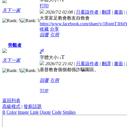
t
打印
天下一家
2026/7/2 02:08
|
只看該作者
|
翻譯
|
書面
|
大里富足教會教友自救會
https://www.facebook.com/share/v/1RgmT3Hd
收藏
分享
回覆
引用
旁觀者
#
2
T
字體大小:
t
天下一家
2026/7/2 21:02
|
只看該作者
|
翻譯
|
書面
|
基督教會個個都係詐騙園區。
回覆
引用
TOP
返回列表
高級模式
|
發新話題
B
Color
Image
Link
Quote
Code
Smilies