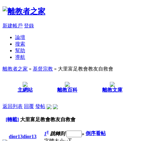
新建帳戶
登錄
論壇
搜索
幫助
導航
離教者之家
»
基督宗教
» 大里富足教會教友自救會
主網站
離教百科
離教文庫
返回列表
回覆
發帖
[轉載]
大里富足教會教友自救會
#
1
跳轉到
»
倒序看帖
dior13dior13
T
字體大小: