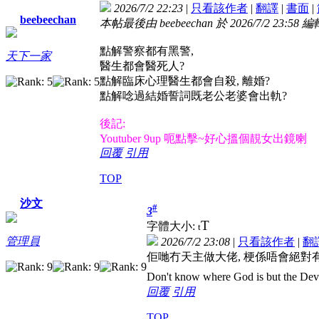
2026/7/2 22:23
|
只看該作者
|
翻譯
|
書面
|
beebeechan
本帖最後由 beebeechan 於 2026/7/2 23:58 編
點解警察都有黑警,
天下一家
醫生都會醫死人?
點解臨床心理醫生都會自殺, 離婚?
點解唸過結婚誓詞既老公老婆會出軌?
後記:
Youtuber 9up 呃點擊~
好心搵個靚女出鏡喇
回覆
引用
TOP
沙文
#
3
T
字體大小:
t
管理員
2026/7/2 23:08
|
只看該作者
|
翻
佢哋冇天主做大佬, 梗係唔會絕對
Don't know where God is but the Devil 
回覆
引用
TOP