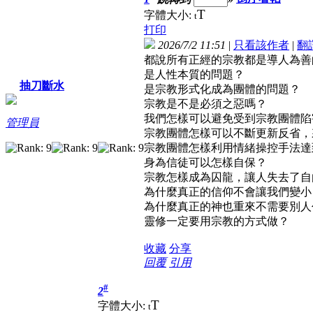
T
字體大小:
t
打印
2026/7/2 11:51
|
只看該作者
|
翻
都說所有正經的宗教都是導人為善的
是人性本質的問題？
抽刀斷水
是宗教形式化成為團體的問題？
宗教是不是必須之惡嗎？
我們怎樣可以避免受到宗教團體陷
管理員
宗教團體怎樣可以不斷更新反省，
宗教團體怎樣利用情緒操控手法達
身為信徒可以怎樣自保？
宗教怎樣成為囚龍，讓人失去了自
為什麼真正的信仰不會讓我們變小
為什麼真正的神也重來不需要別人
靈修一定要用宗教的方式做？
收藏
分享
回覆
引用
#
2
T
字體大小:
t