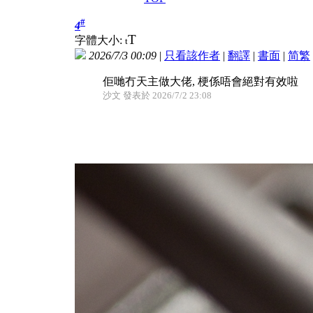
#
4
T
字體大小:
t
2026/7/3 00:09
|
只看該作者
|
翻譯
|
書面
|
简
繁
佢哋冇天主做大佬, 梗係唔會絕對有效啦
沙文 發表於 2026/7/2 23:08