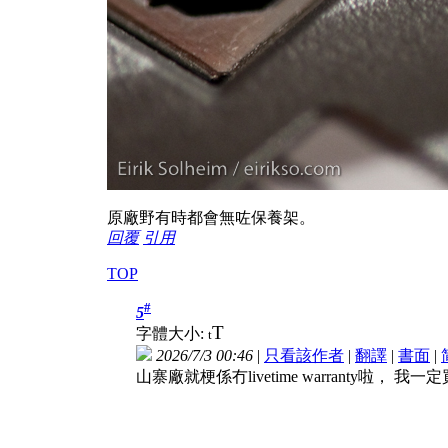
原廠野有時都會無咗保養架。
回覆
引用
TOP
#
5
T
字體大小:
t
2026/7/3 00:46
|
只看該作者
|
翻譯
|
書面
|
山寨廠就梗係冇livetime warranty啦， 