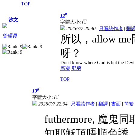
TOP
#
12
沙文
T
字體大小:
t
2026/7/7 20:40
|
只看該作者
|
翻
所以，allow
管理員
呀？
Don't know where God is but the Devil i
回覆
引用
TOP
#
13
T
字體大小:
t
2026/7/7 22:04
|
只看該作者
|
翻譯
|
書面
|
简
繁
futhermore,
知耶穌頂唔順色誘