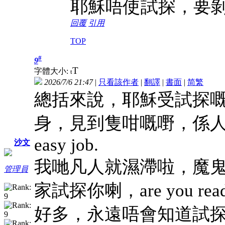
耶穌唔使試探，要
回覆
引用
TOP
#
9
T
字體大小:
t
2026/7/6 21:47
|
只看該作者
|
翻譯
|
書面
|
简
繁
總括來說，耶穌受試探
身，見到隻咁嘅嘢，係人都
easy job.
沙文
濕滯
我哋凡人就
啦，魔鬼
管理員
家試探你喇，are you re
永遠唔會知道
試探
好多，