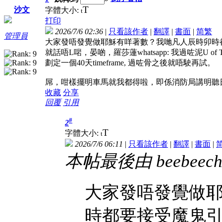
T
沙文
字體大小:
t
打印
2026/7/6 02:36
|
只看該作者
|
翻譯
|
書面
|
简
繁
管理員
大家發唔發覺做耶穌有咩著數？我哋凡人辰時卯時都
就話唔L啱，晏啲，羅莎蓮whatsapp: 我過咗泥U of
劃定一個40天timeframe, 過咗骨之後就唔駛再試。
屌，咁樣擺明車馬就我都得啦，即係消防局講明聽日3
收藏
分享
回覆
引用
#
2
T
字體大小:
t
2026/7/6 06:11
|
只看該作者
|
翻譯
|
書面
|
本帖最後由 beebeechan
大家發唔發覺做
時都要接受魔鬼