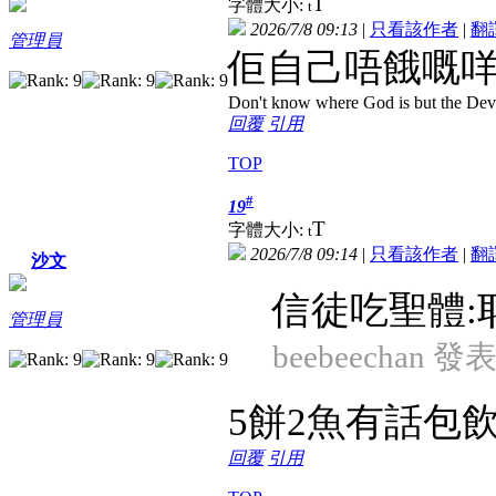
T
字體大小:
t
2026/7/8 09:13
|
只看該作者
|
翻
管理員
佢自己唔餓嘅咩
Don't know where God is but the Devil 
回覆
引用
TOP
#
19
T
字體大小:
t
2026/7/8 09:14
|
只看該作者
|
翻
沙文
信徒吃聖體:
管理員
beebeechan 發表
5餅2魚有話包
回覆
引用