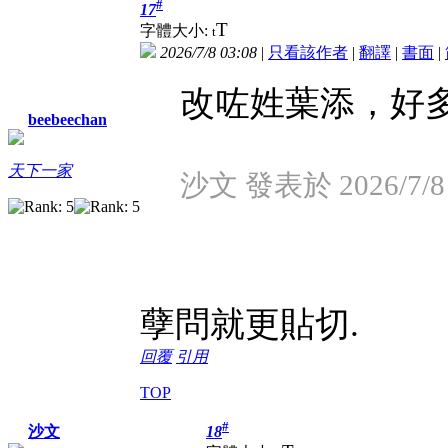
#
17
T
字體大小:
t
2026/7/8 03:08
|
只看該作者
|
翻譯
|
書面
|
改咗姓葉添，好
beebeechan
天下一家
沙文 發表於 2026/7/8 
孽問就更貼切.
回覆
引用
TOP
#
18
沙文