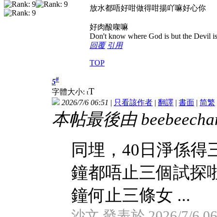
放水都唔好咁做得咁揚吖嘛好心你
好肉酸㗎嘛
Don't know where God is but the Devil is 
回覆
引用
TOP
#
5
T
字體大小:
t
2026/7/6 06:51
|
只看該作者
|
翻譯
|
書面
|
简
繁
本帖最後由 beebeechan 
同埋，40日淨係得
鐘都唔止三個試探
鐘何止三條女 ...
沙文 發表於 2026/7/6 06