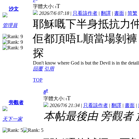
T
字體大小:
t
沙文
2026/7/6 07:18
|
只看該作者
|
翻譯
|
書面
|
简
繁
耶穌嘅下半身抵抗力
管理員
佢都頂唔L順當場剝
探
Don't know where God is but the Devil is in the detail
回覆
引用
TOP
#
8
T
字體大小:
t
旁觀者
2026/7/6 21:34
|
只看該作者
|
翻譯
|
書面
|
本帖最後由 旁觀者 於 2
天下一家