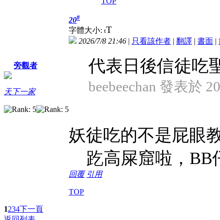
TOP
#
20
T
字體大小:
t
2026/7/8 21:46
|
只看該作者
|
翻譯
|
書面
|
代表日後信徒吃聖
旁觀者
beebeechan 發表於 202
天下一家
妖徒吃的不是屁眼教
趷高屎窟啦，BB
回覆
引用
TOP
1
2
3
4
下一頁
返回列表