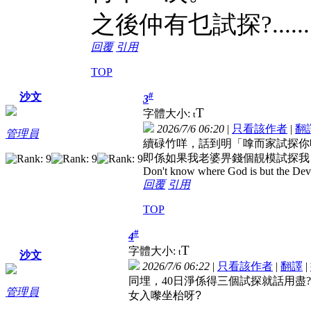
之後仲有乜試探?.....
回覆
引用
TOP
#
沙文
3
T
字體大小:
t
2026/7/6 06:20
|
只看該作者
|
翻
管理員
續碌竹咩，話到明「嗱而家試探你喇喎
即係如果我老婆畀錢個靚模試探我
Don't know where God is but the Devil 
回覆
引用
TOP
#
4
T
字體大小:
t
沙文
2026/7/6 06:22
|
只看該作者
|
翻譯
|
同埋，40日淨係得三個試探就話用盡
管理員
女入嚟坐枱呀?