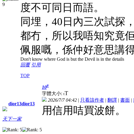
度不可同日而語。
內
同埋，40日
三次試探，係
都冇，所以我唔知究竟佢
佩服嘅，係仲好意思講
Don't know where God is but the Devil is in the details
回覆
引用
TOP
#
10
T
字體大小:
t
2026/7/7 04:42
|
只看該作者
|
翻譯
|
書面
|
dior13dior13
用信用咭買波餅。
天下一家