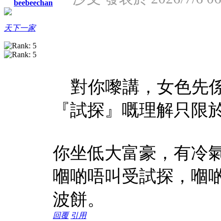
beebeechan
天下一家
對你嚟講，女色先係
『試探』嘅理解只限
你坐低大富豪，有冷
嗰啲唔叫受試探，嗰啲
波餅。
回覆
引用