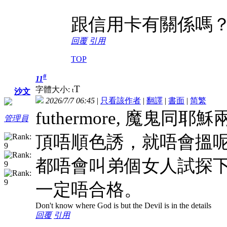
跟信用卡有關係嗎
回覆
引用
TOP
#
11
T
字體大小:
t
沙文
2026/7/7 06:45
|
只看該作者
|
翻譯
|
書面
|
简
繁
futhermore, 魔
管理員
頂唔順色誘，就唔會搵
都唔會叫弟個女人試探
一定唔合格。
Don't know where God is but the Devil is in the details
回覆
引用