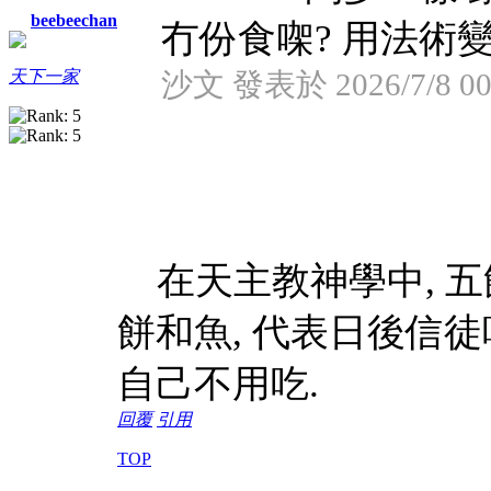
beebeechan
冇份食㗎? 用法術變
天下一家
沙文 發表於 2026/7/8 00
在天主教神學中, 
餅和魚, 代表日後信
自己不用吃.
回覆
引用
TOP