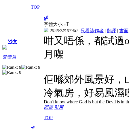
TOP
#
6
T
字體大小:
t
2026/7/6 07:00
|
只看該作者
|
翻譯
|
書面
咁又唔係，都試過on f
沙文
月㗎
管理員
佢喺郊外風景好
，
冷氣房，好易風濕
Don't know where God is but the Devil is in th
回覆
引用
TOP
#
7