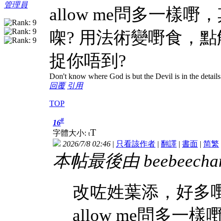
管理員
allow me問多一樣
㗎? 用法術變嘢食，點
捉你唔到?
Don't know where God is but the Devil is in the details
回覆
引用
TOP
#
16
T
字體大小:
t
2026/7/8 02:46
|
只看該作者
|
翻譯
|
書面
|
简
繁
本帖最後由 beebeechan 
改咗姓葉添，好多
allow me問多