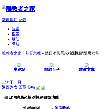
新建帳戶
登錄
論壇
搜索
幫助
導航
離教者之家
»
基督宗教
» 聽日消防局來檢測棚網阻燃功能
主網站
離教百科
離教文庫
1
2
3
4
下一頁
返回列表
回覆
發帖
聽日消防局來檢測棚網阻燃功能
#
1
跳轉到
»
倒序看帖