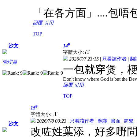
「在各方面」....包唔
回覆
引用
TOP
#
14
沙文
T
字體大小:
t
2026/7/7 23:15
|
只看該作者
|
翻
管理員
一包就穿煲，
Don't know where God is but the Devil 
回覆
引用
TOP
#
15
T
字體大小:
t
2026/7/8 00:23
|
只看該作者
|
翻譯
|
書面
|
简
繁
沙文
改咗姓葉添，好多嘢